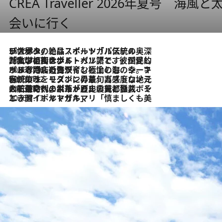
CREA Traveller 2026年夏号
会いに行く
2026.8.8
リスボンの絶品スイーツ「パステル・デ・ナタ」とは？ポルトガル伝統の奥深い世界へ
2026.7.27
「私の祖国はポルトガル語です」国民的詩人フェルナンド・ペソアと、彼が愛した文学の街を歩く
2026.7.26
ポルトガル近海が育む極上の海の幸。キリリと冷えた白ワインと愉しむ、シーフード専門店の贅沢
2026.7.22
伝統の味をモダンに昇華。高感度な地元客が集う、リスボンの最旬ガストロノミー
2026.7.21
大航海時代の栄華から、震災、独裁、そして革命へ。ポルトガル・首都リスボンの石畳に刻まれた「歴史の光と影」
2026.7.13
エッセイ・ヤマザキマリ「慎ましくも美しき国 ポルトガル」