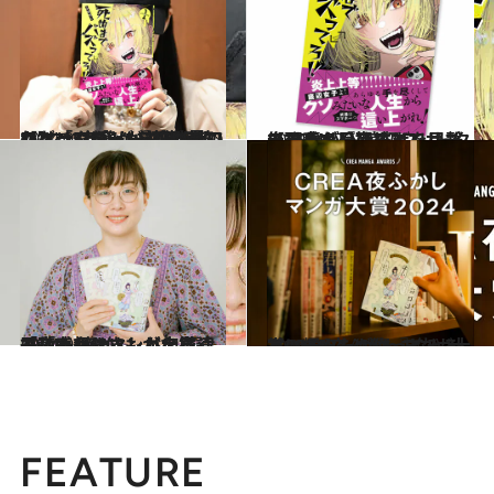
2024.9.27
【インタビュー前篇を読む】「5年後にこの熱量のファンレターがもらえるかなって…」“バズが寂しい”マンガ家が『死ぬまでバズってろ!!』を描いたワケ
カルチャー
2024.9.27
【マンガ『死ぬまでバズってろ!!』】底辺フリーター26歳がひき逃げを目撃告発系インフルエンサーの頂点を目指す
カルチャー
2024.9.14
「夜ふかしマンガ大賞2024」第1位！ 谷口菜津子「感想はマンガを描く 原動力。SNSもかなり読んじゃいます」
カルチャー
2024.9.6
【CREA夜ふかしマンガ大賞2024】《1位～5位》大賞に輝いたのは『じゃあ、あんたが作ってみろよ』
カルチャー
FEATURE