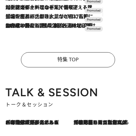
2026.7.24
【夏限定ディナーコース】旬を迎える稚鮎や花ズッキーニなどをイタリア・トスカーナの郷土料理の手法で満喫！
2026.7.17
「土佐和ハーブかき氷」がOMO7高知に登場！生姜、山椒、大葉など目にも舌にも涼を呼ぶ郷土の味
2026.7.10
NEW OPEN！【界 草津】名湯の地に誕生。趣の異なる2種の温泉と上州ならではの会席・蕎麦割烹など美食を味わう究極の癒やし旅
特集 TOP
TALK & SESSION
トーク＆セッション
2026.8.3
「今後値上げがあるとすれば…」「リスクがあるのは今年の冬」エネルギー専門家が語る、ホルムズ海峡封鎖が家庭にもたらす“ある心配”
2026.8.3
「住宅建てられない…」「サーチャージ料の高値が続いている」ホルムズ海峡封鎖による影響はいつまで続く？《エネルギー専門家に聞く“どうなる日本の暮らし”》