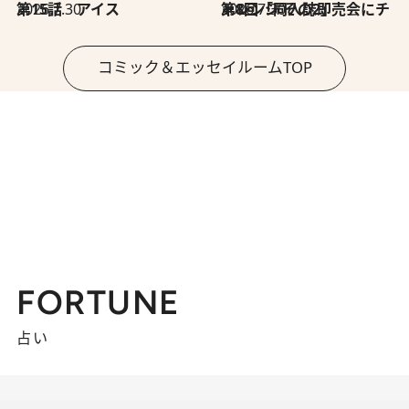
2026.7.30
第15話 アイス
2026.7.30
第8回「同人誌即売会にチャレンジ その2」
コミック＆エッセイルームTOP
FORTUNE
占い