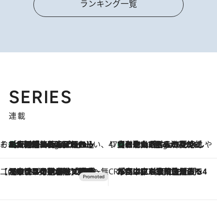
ランキング一覧
SERIES
連載
そおだよおこの関西おいしい、おやつ紀行
［大阪府箕面市］一皿一皿目の前で仕上げられる、料理を巧みに組み込んだアシェットデセールコース「ミチル アシェット デセール（Michiru assiette dessert）」
6 Hours Ago
47都道府県の手みやげ ひんやりスイーツで夏を満喫
【和歌山県】この夏絶対食べたい 冷やしておいしいおやつ3選 みかんがごろっと丸ごと入ったジュレ
6 Hours Ago
【CREA×星野リゾート】唯一無二。癒しと発見が待つ場所へ
2026.8.7
【トンボの足水浴】ヒノキの香りに包まれて涼感マックス！約13℃の湧水かけ流しを避暑地「星野温泉 トンボの湯」で体験
CREA'S CHOICE
2026.8.7
「立川にも歌舞伎があるんだよ」 片岡仁左衛門・市川中車ら豪華座組みで4年目の立川立飛歌舞伎へ