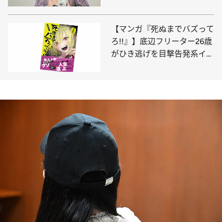
力。SNSもかなり読んじゃい
ます」
【マンガ『死ぬまでバズって
ろ!!』】底辺フリーター26歳
がひき逃げを目撃告発系イン
フルエンサーの頂点を目指す