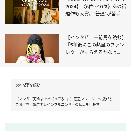
2024】《6位～10位》あの話
題作も入賞。“普通”が苦手な
ふたりの友情に涙！
【インタビュー前篇を読む】
「5年後にこの熱量のファン
レターがもらえるかなっ
て…」“バズが寂しい”マンガ
家が『死ぬまでバズって
ろ!!』を描いたワケ
次の記事を読む
【マンガ『死ぬまでバズってろ!!』】底辺フリーター26歳がひ
き逃げを目撃告発系インフルエンサーの頂点を目指す