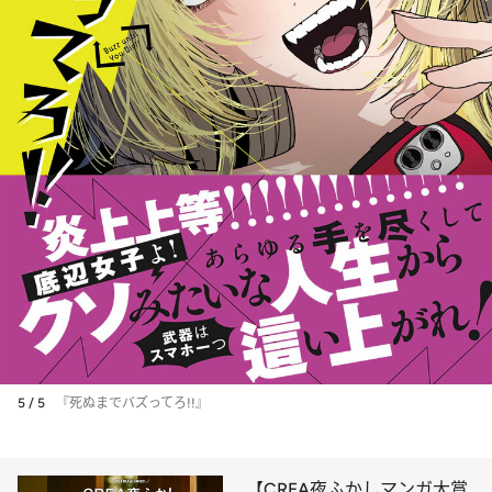
5 / 5
『死ぬまでバズってろ!!』
【CREA夜ふかしマンガ大賞