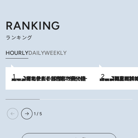
RANKING
ランキング
HOURLY
DAILY
WEEKLY
2026.8.3
《「文士の子ども被害者の会」発足！》阿川佐和子（72）が語る遠藤周作に北杜夫、劇作家・矢代静一の子どもたちの“文豪プライベート事件簿”
2026.8.8
「最後に見られてよかった」上野動物園の東園パンダ舎が解体前に特別公開。8月16日まで延長されたパネル展と共に辿る“半世紀”のパンダ飼育《解体工事の図面あり》
1 / 5