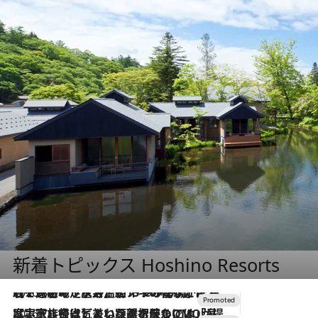
新着トピックス Hoshino Resorts
2026.8.7
【トンボの足水浴】ヒノキの香りに包まれて涼感マックス！約13℃の湧水かけ流しを避暑地「星野温泉 トンボの湯」で体験
2026.7.31
【ホテル帰省】という選択肢をOMOが提案。家族とほどよい距離を保つには「昼は実家、夜は気兼ねなくホテルで！」