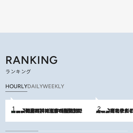
RANKING
ランキング
HOURLY
DAILY
WEEKLY
「最後に見られてよかった」上野動物園の東園パンダ舎が解体前に特別公開。8月16日まで延長されたパネル展と共に辿る“半世紀”のパンダ飼育《解体工事の図面あり》
2026.8.8
2026.8.3
《「文士の子ども被害者の会」発足！》阿川佐和子（72）が語る遠藤周作に北杜夫、劇作家・矢代静一の子どもたちの“文豪プライベート事件簿”