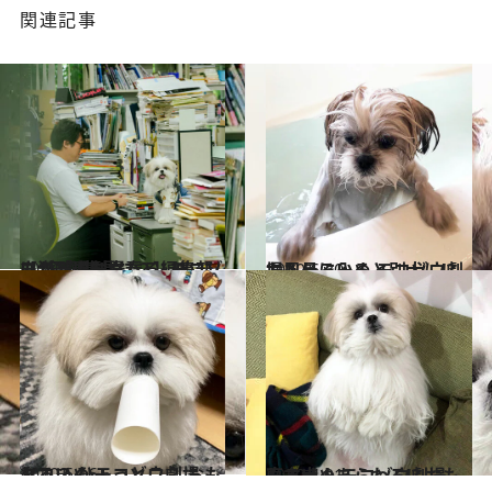
関連記事
2024.7.5
【1日編集長に？】モコゾウが「週刊文春」編集部に潜入！おもしろいぬ モコゾウ劇場
カルチャー
2020.6.30
お風呂に入ると別犬に!? おもしろいぬ モコゾウ劇場
カルチャー
2020.6.16
タコ？ ひょっとこ？ おもしろいぬ モコゾウ劇場
カルチャー
2020.4.21
直立犬人あらわる!? おもしろいぬ モコゾウ劇場
カルチャー