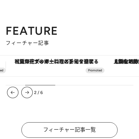
FEATURE
フィーチャー記事
【銀座で出合う最旬美容】美髪ケアや上質な眠り…セルフケアのアップデートから、特別な名入れギフトまで。大人のための「ReFa GINZA」クルーズ
3
/
6
フィーチャー記事一覧