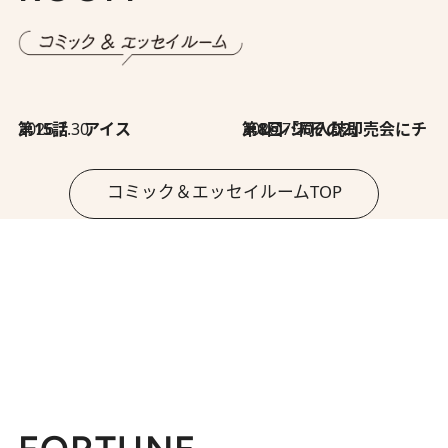
2026.7.30
第15話 アイス
2026.7.30
第8回「同人誌即売会にチャレンジ その2」
コミック＆エッセイルームTOP