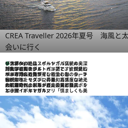
CREA Traveller 2026年夏号
会いに行く
リスボンの絶品スイーツ「パステル・デ・ナタ」とは？ポルトガル伝統の奥深い世界へ
2026.8.8
2026.7.27
「私の祖国はポルトガル語です」国民的詩人フェルナンド・ペソアと、彼が愛した文学の街を歩く
2026.7.26
ポルトガル近海が育む極上の海の幸。キリリと冷えた白ワインと愉しむ、シーフード専門店の贅沢
2026.7.22
伝統の味をモダンに昇華。高感度な地元客が集う、リスボンの最旬ガストロノミー
2026.7.21
大航海時代の栄華から、震災、独裁、そして革命へ。ポルトガル・首都リスボンの石畳に刻まれた「歴史の光と影」
2026.7.13
エッセイ・ヤマザキマリ「慎ましくも美しき国 ポルトガル」