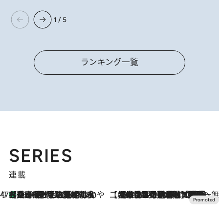
1 / 5
ランキング一覧
SERIES
連載
47都道府県の手みやげ ひんやりスイーツで夏を満喫
【兵庫県】この夏絶対食べたい 冷やしておいしいおやつ3選 淡路島の恵みをジェラートに集約
2026.8.8
【CREA×星野リゾート】唯一無二。癒しと発見が待つ場所へ
2026.8.7
【トンボの足水浴】ヒノキの香りに包まれて涼感マックス！約13℃の湧水かけ流しを避暑地「星野温泉 トンボの湯」で体験