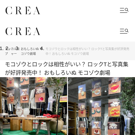
トッ
カルチ
おもしろいぬ モ
モコゾウとロックは相性がいい？ ロックTと写真集が好評発売
プ
ャー
コゾウ劇場
中！ おもしろいぬ モコゾウ劇場
モコゾウとロックは相性がいい？ ロックTと写真集
が好評発売中！ おもしろいぬ モコゾウ劇場