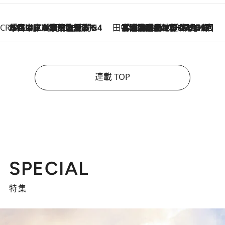
CREA'S CHOICE
2026.8.7
「立川にも歌舞伎があるんだよ」 片岡仁左衛門・市川中車ら豪華座組みで4年目の立川立飛歌舞伎へ
田中稲の勝手に再ブーム
2026.8.7
「湘南乃風に憧れて」観客大盛上がりの“タオル回し”に、ラッパー顔負けの高速歌唱まで…さだまさし（74）のアグレッシブすぎる現在地
連載 TOP
SPECIAL
特集