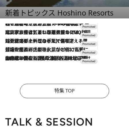
新着トピックス Hoshino Resorts
2026.8.7
【トンボの足水浴】ヒノキの香りに包まれて涼感マックス！約13℃の湧水かけ流しを避暑地「星野温泉 トンボの湯」で体験
2026.7.31
【ホテル帰省】という選択肢をOMOが提案。家族とほどよい距離を保つには「昼は実家、夜は気兼ねなくホテルで！」
2026.7.24
【夏限定ディナーコース】旬を迎える稚鮎や花ズッキーニなどをイタリア・トスカーナの郷土料理の手法で満喫！
2026.7.17
「土佐和ハーブかき氷」がOMO7高知に登場！生姜、山椒、大葉など目にも舌にも涼を呼ぶ郷土の味
2026.7.10
NEW OPEN！【界 草津】名湯の地に誕生。趣の異なる2種の温泉と上州ならではの会席・蕎麦割烹など美食を味わう究極の癒やし旅
特集 TOP
TALK & SESSION