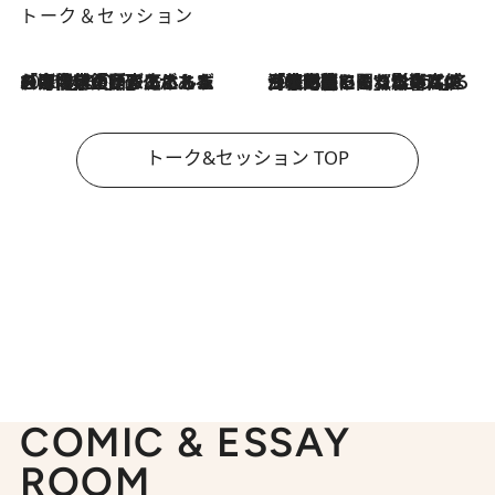
トーク＆セッション
2026.8.3
「今後値上げがあるとすれば…」「リスクがあるのは今年の冬」エネルギー専門家が語る、ホルムズ海峡封鎖が家庭にもたらす“ある心配”
2026.8.3
「住宅建てられない…」「サーチャージ料の高値が続いている」ホルムズ海峡封鎖による影響はいつまで続く？《エネルギー専門家に聞く“どうなる日本の暮らし”》
トーク&セッション TOP
COMIC & ESSAY
ROOM