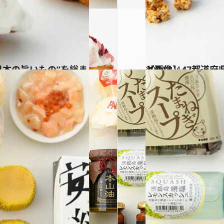
2024.1.4
【画像】47都道府県「手土産グルメ」2024 “西日本の旨いもの”を総まとめ
グルメ