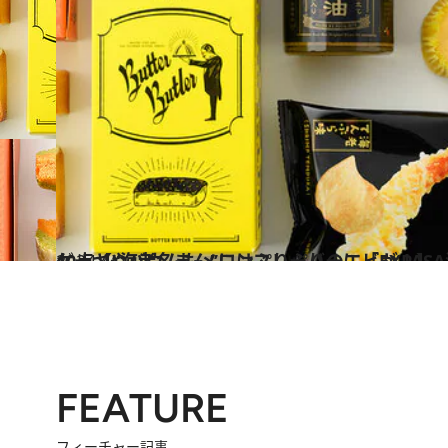
2024.4.27
ケーキやバウムもメロンフレーバーに「EXPASA海老名」のおススメ10点【“海老名まん”にはぷりぷりのエビが！】
グルメ
FEATURE
フィーチャー記事