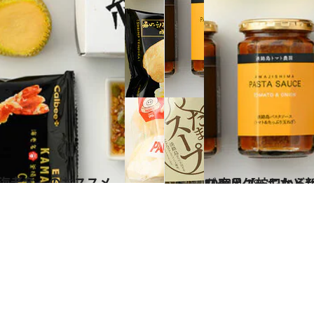
2024.4.28
ロールケーキなど新スイーツも登場！ 「淡路ハイ
グルメ