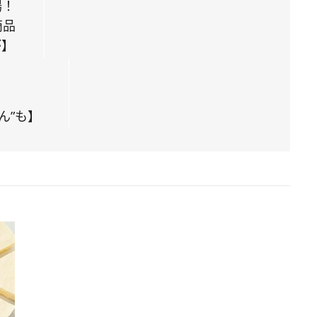
場！
商品
が】
ん”も】