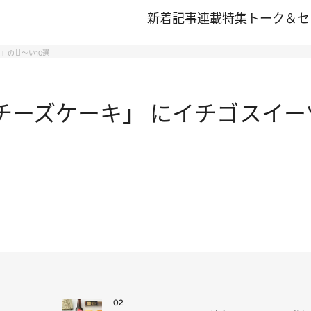
新着記事
連載
特集
トーク＆セ
」の甘～い10選
チーズケーキ」 にイチゴスイー
02