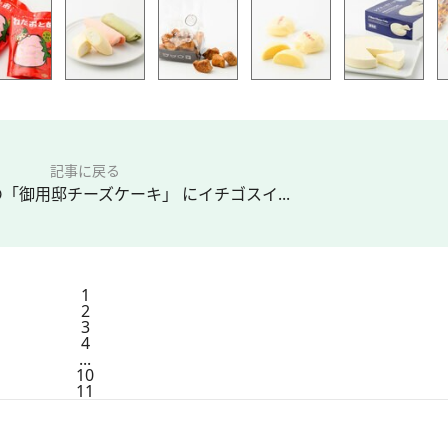
記事に戻る
の「御用邸チーズケーキ」 にイチゴスイ...
1
2
3
4
...
10
11