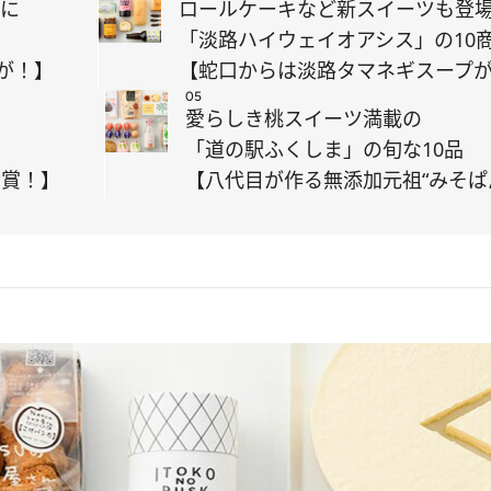
ーに
ロールケーキなど新スイーツも登
「淡路ハイウェイオアシス」の10
が！】
【蛇口からは淡路タマネギスープ
05
た
愛らしき桃スイーツ満載の
」
「道の駅ふくしま」の旬な10品
金賞！】
【八代目が作る無添加元祖“みそぱ