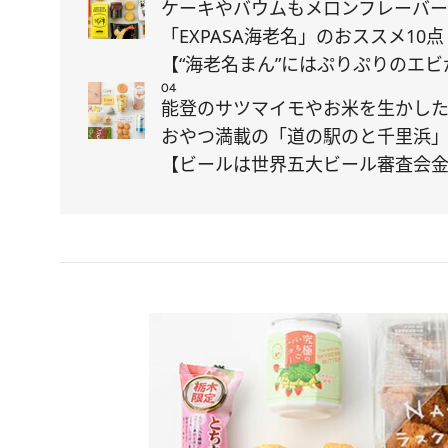
ケーキやバウムもメロンフレーバ
「EXPASA海老名」のおススメ10点
【“海老名まん”にはぷりぷりのエビ
04
能登のサツマイモやお米を生かし
おやつ満載の「道の駅のと千里浜
【ビールは世界五大ビール審査会