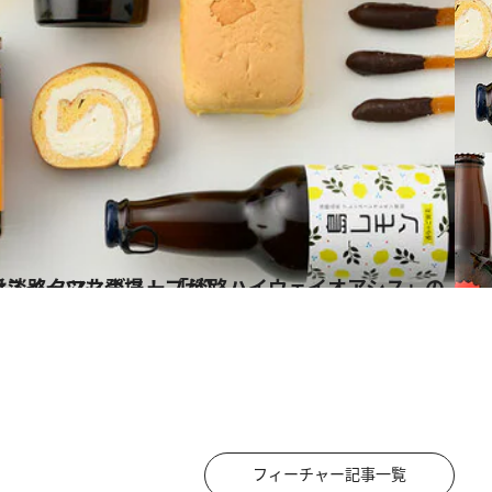
ウェイオアシス」の10商品【蛇口からは淡路タマネギスープが】
フィーチャー記事一覧