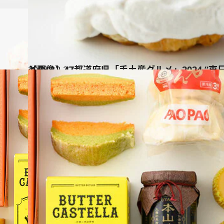
2023.12.22
【画像】47都道府県「手土産グルメ」2024 “東日本の旨いもの”を総まとめ
グルメ