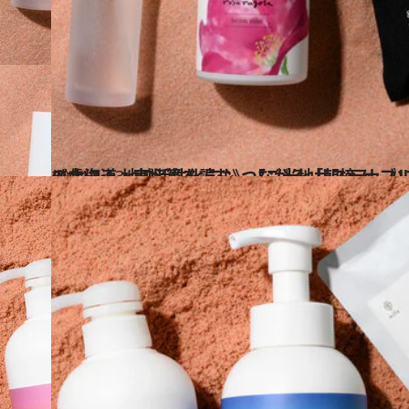
2024.4.13
《北海道・東北篇を読む》【ご当地サステナブルコスメ】力強い香りの虜に！ 地域活性化にも 
ビューティ＆ヘルス