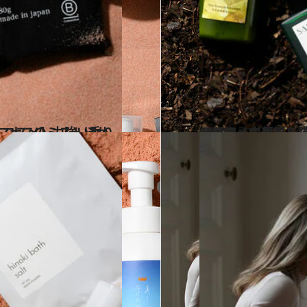
つながる「朝摘み」ハマナスのミストほか
2024.4.13
《関東・中部篇を読む》【ご当地サステ
ビューティ＆ヘル