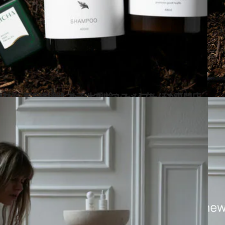
ナブルコスメ】あんこ専門店のコスメが凄い。森林浴 気分を楽しめる木曽桧シャンプーほか
ス