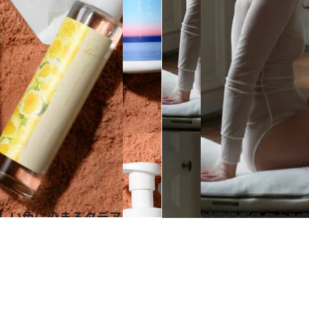
2023.12.6
「原価率は10～20％が一般的」 という化粧品業界で
ビューティ＆ヘル