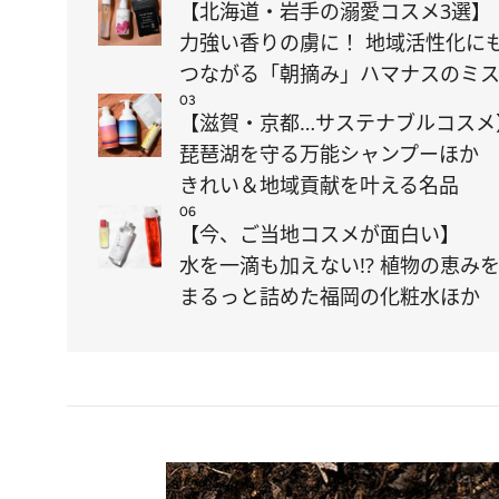
【北海道・岩手の溺愛コスメ3選】
力強い香りの虜に！ 地域活性化に
つながる「朝摘み」ハマナスのミ
03
【滋賀・京都…サステナブルコスメ
琵琶湖を守る万能シャンプーほか
きれい＆地域貢献を叶える名品
06
【今、ご当地コスメが面白い】
水を一滴も加えない!? 植物の恵み
まるっと詰めた福岡の化粧水ほか