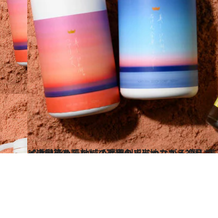
2024.4.19
《近畿篇を読む》【近畿のご当地コスメ3選】美しい色に染まるタデアイ白髪染め… 地域の雇用創出につながる逸品も
ビューティ＆ヘルス