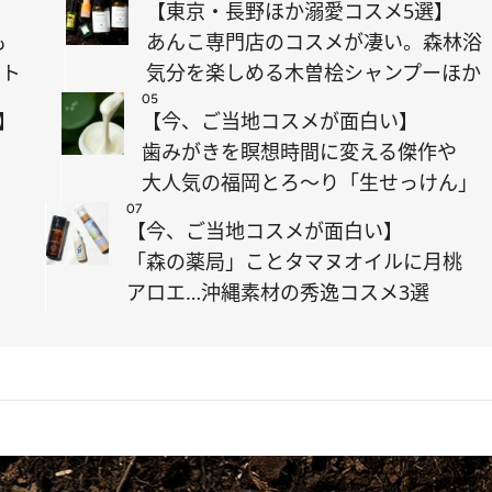
【東京・長野ほか溺愛コスメ5選】
も
あんこ専門店のコスメが凄い。森林浴
スト
気分を楽しめる木曽桧シャンプーほか
05
】
【今、ご当地コスメが面白い】
歯みがきを瞑想時間に変える傑作や
大人気の福岡とろ～り「生せっけん」
07
【今、ご当地コスメが面白い】
を
「森の薬局」ことタマヌオイルに月桃
アロエ…沖縄素材の秀逸コスメ3選