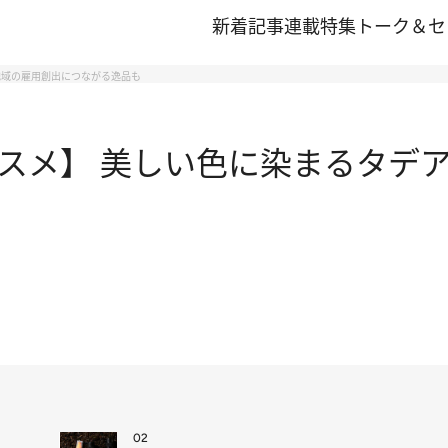
新着記事
連載
特集
トーク＆セ
地域の雇用創出につながる逸品も
スメ】 美しい色に染まるタデア
02