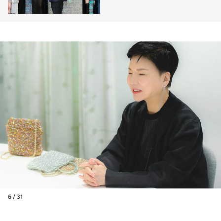
設立 荻野いづみ（69）が語
った“決断”
6 / 31