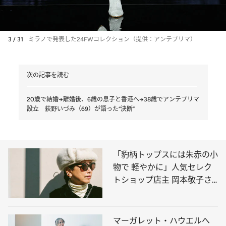
3 / 31
ミラノで発表した24FWコレクション（提供：アンテプリマ）
次の記事を読む
20歳で結婚→離婚後、6歳の息子と香港へ→38歳でアンテプリマ
設立 荻野いづみ（69）が語った“決断”
「豹柄トップスには朱赤の小
物で 軽やかに」人気セレク
トショップ店主 岡本敬子さ
んの大人の定番おしゃれ
マーガレット・ハウエルへ