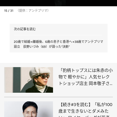
15 / 31
（提供：アンテプリマ）
次の記事を読む
20歳で結婚→離婚後、6歳の息子と香港へ→38歳でアンテプリマ
設立 荻野いづみ（69）が語った“決断”
「豹柄トップスには朱赤の小
物で 軽やかに」人気セレク
トショップ店主 岡本敬子さ
んの大人の定番おしゃれ
【続き#3を読む】「私が100
歳まで生きないとダメみた