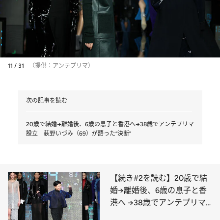
11 / 31
（提供：アンテプリマ）
次の記事を読む
20歳で結婚→離婚後、6歳の息子と香港へ→38歳でアンテプリマ
設立 荻野いづみ（69）が語った“決断”
【続き#2を読む】20歳で結
婚→離婚後、6歳の息子と香
港へ →38歳でアンテプリマ
設立 荻野いづみ（69）が語