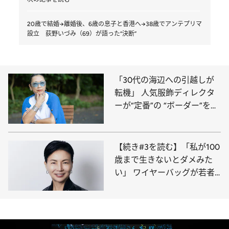
20歳で結婚→離婚後、6歳の息子と香港へ→38歳でアンテプリマ
設立 荻野いづみ（69）が語った“決断”
「30代の海辺への引越しが
転機」 人気服飾ディレクタ
ーが“定番”の “ボーダー”を全
く着なくなった理由
【続き#3を読む】「私が100
歳まで生きないとダメみた
い」 ワイヤーバッグが若者
に再ブレイク 世界的デザイ
ナー（69）が語る“これから”