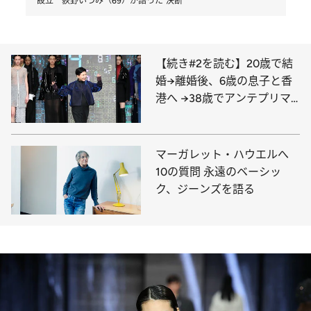
設立 荻野いづみ（69）が語った“決断”
【続き#2を読む】20歳で結
婚→離婚後、6歳の息子と香
港へ →38歳でアンテプリマ
設立 荻野いづみ（69）が語
った“決断”
マーガレット・ハウエルへ
10の質問 永遠のベーシッ
ク、ジーンズを語る