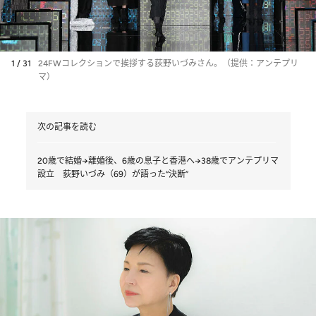
1 / 31
24FWコレクションで挨拶する荻野いづみさん。（提供：アンテプリ
マ）
次の記事を読む
20歳で結婚→離婚後、6歳の息子と香港へ→38歳でアンテプリマ
設立 荻野いづみ（69）が語った“決断”