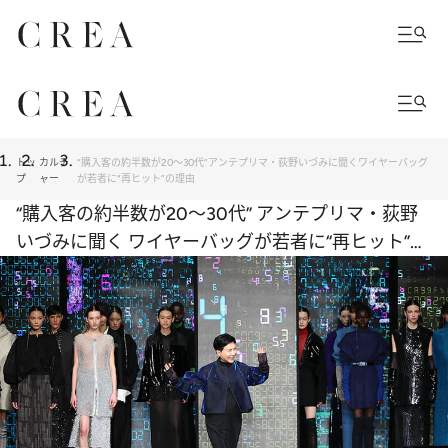
トッ
カルチ
“購入客の約半数が20～30代”アンテプリマ・荻野いづみに聞くワイヤーバッグ
プ
ャー
が若者に“再ヒット”の理由
“購入客の約半数が20～30代” アンテプリマ・荻野
いづみに聞く ワイヤーバッグが若者に“再ヒット”の
理由