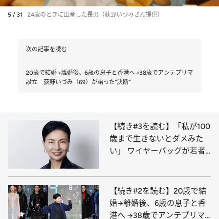
5 / 31
24歳のときに出産した長男（荻野いづみさん提供）
次の記事を読む
20歳で結婚→離婚後、6歳の息子と香港へ→38歳でアンテプリマ
設立 荻野いづみ（69）が語った“決断”
【続き#3を読む】「私が100
歳まで生きないとダメみた
い」 ワイヤーバッグが若者
に再ブレイク 世界的デザイ
ナー（69）が語る“これから”
【続き#2を読む】20歳で結
婚→離婚後、6歳の息子と香
港へ →38歳でアンテプリマ