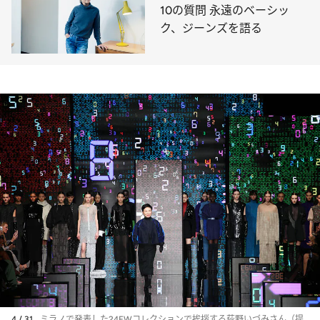
10の質問 永遠のベーシッ
ク、ジーンズを語る
4 / 31
ミラノで発表した24FWコレクションで挨拶する荻野いづみさん（提