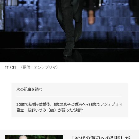
17 / 31
（提供：アンテプリマ）
次の記事を読む
20歳で結婚→離婚後、6歳の息子と香港へ→38歳でアンテプリマ
設立 荻野いづみ（69）が語った“決断”
「30代の海辺への引越しが