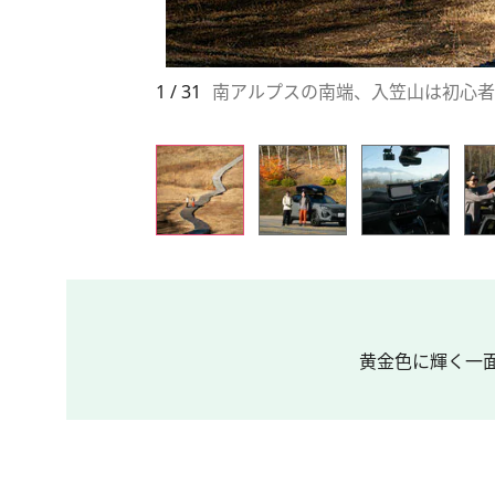
1 / 31
南アルプスの南端、入笠山は初心者
黄金色に輝く一面