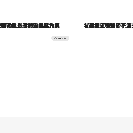
【銀座で出合う最旬美容】美髪ケアや上質な眠り…セルフケアのアップデートから、特別な名入れギフトまで。大人のための「ReFa GINZA」クルーズ
【夏限定ディナーコース】旬を迎える稚鮎や花ズッキーニなどをイタリア・ト