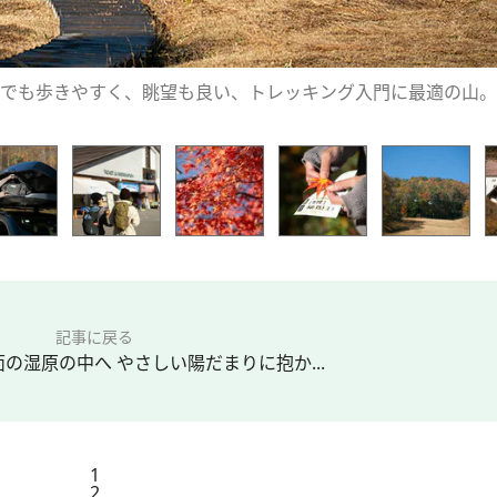
でも歩きやすく、眺望も良い、トレッキング入門に最適の山。
記事に戻る
の湿原の中へ やさしい陽だまりに抱か...
1
2