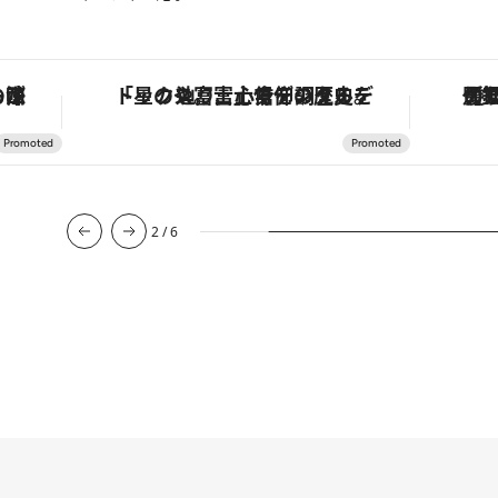
も涼を呼ぶ郷土の味
「星のや富士」でデジタルデトックス。冨士信仰の歴史を辿り、心身を調える。
2
/
6