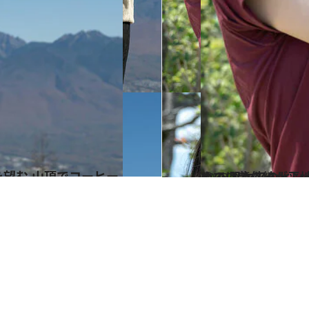
2023.9.9
山では紫外線が平地より強くなる！ トレッキング
ライフスタイル