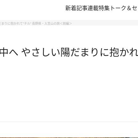
新着記事
連載
特集
トーク＆セ
まりに抱かれて“チル” 長野県・入笠山の旅＜前編＞
へ やさしい陽だまりに抱かれて