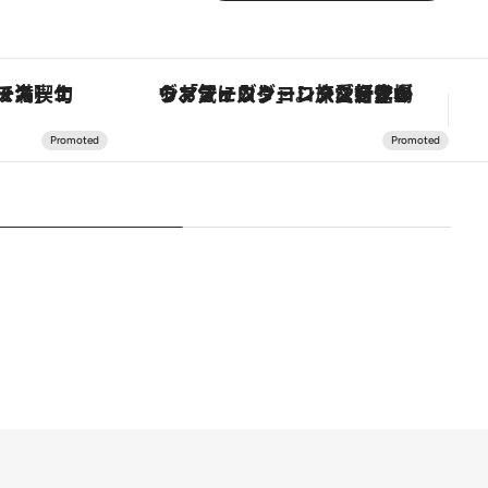
スカーナの郷土料理の手法で満喫！
ヴァシュロン・コンスタンタン「オーヴァーシーズ・オートマティック」。旅愛好家のお気に入りコレクションから、ジェンダーレスな新作が登場