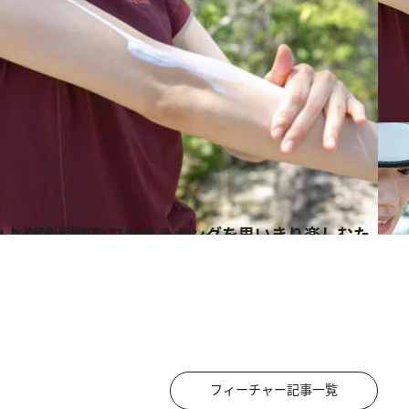
を思いきり楽しむための 肌ケアのヒントと体力回復のコツは？
フィーチャー記事一覧