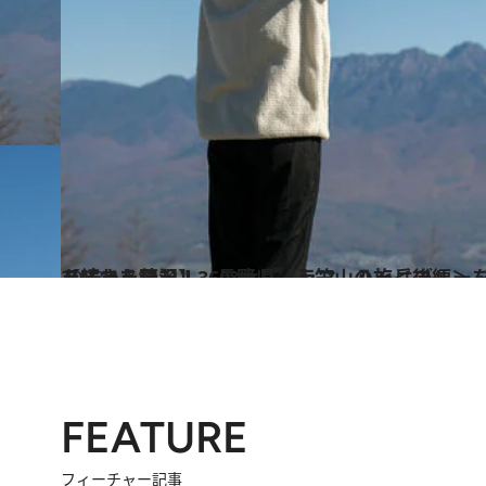
2023.12.15
【続きを読む】360°大パノラマ、八ヶ岳ブルーを望む 山頂でコーヒーを味わう贅沢！ 長野県・入笠山の旅＜後編＞
ライフスタイル
FEATURE
フィーチャー記事