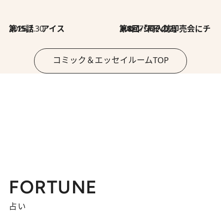
2026.7.30
第15話 アイス
2026.7.30
第8回「同人誌即売会にチャレンジ その2」
コミック＆エッセイルームTOP
FORTUNE
占い