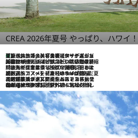
CREA 2026年夏号 やっぱり、ハワイ
【厳選旅コスメ】「多機能アイテムがメイン！」旅好き美容エディターが選んだ夏旅ベストコスメを発表【Mサイズジップ】
2 Hours Ago
2026.8.6
「荷物が増えるほど旅ストレスは増す」美容ジャーナリストがたどり着いた最終結論。“化粧品を劇的に減らす”感動の凝縮美容とは
2026.8.6
「旅先には金髪ウィッグを持参」日本と同じメイクでは損してる!? 美容ジャーナリストが提案する“掟破りの旅美容”とは
2026.8.6
【厳選旅コスメ】「身軽さ＆UV対策重視！」ヘアアーティストshucoが選んだ夏旅ベストコスメを発表【Mサイズジップ】
2026.8.5
【厳選旅コスメ】国内をあちこち移動する河井菜摘が選んだ夏旅ベストコスメ発表！「リラックスアイテムはマスト」【Mサイズジップ】
2026.8.4
【厳選旅コスメ】「紫外線＆乾燥対策しながらメイク感も！」ヘア＆メイクGeorgeが選んだ夏旅ベストコスメを発表！【Mサイズジップ】