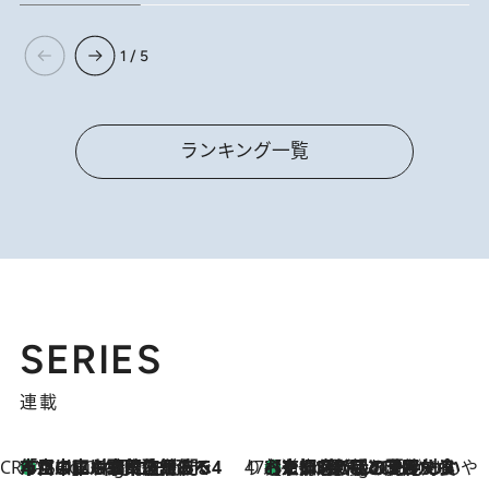
1 / 5
ランキング一覧
SERIES
連載
CREA'S CHOICE
「立川にも歌舞伎があるんだよ」 片岡仁左衛門・市川中車ら豪華座組みで4年目の立川立飛歌舞伎へ
1 Hour Ago
47都道府県の手みやげ ひんやりスイーツで夏を満喫
【京都府】この夏絶対食べたい 冷やしておいしいおやつ3選 ひと口目から心を掴む新緑のテリーヌ
1 Hour Ago