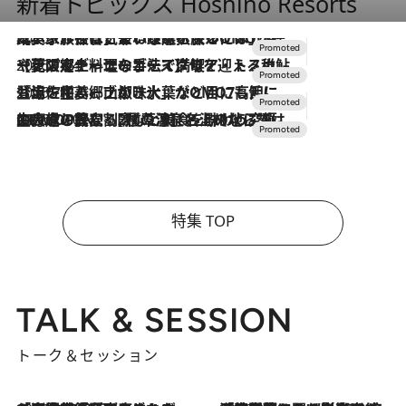
新着トピックス Hoshino Resorts
2026.7.31
【ホテル帰省】という選択肢をOMOが提案。家族とほどよい距離を保つには「昼は実家、夜は気兼ねなくホテルで！」
2026.7.24
【夏限定ディナーコース】旬を迎える稚鮎や花ズッキーニなどをイタリア・トスカーナの郷土料理の手法で満喫！
2026.7.17
「土佐和ハーブかき氷」がOMO7高知に登場！生姜、山椒、大葉など目にも舌にも涼を呼ぶ郷土の味
2026.7.10
NEW OPEN！【界 草津】名湯の地に誕生。趣の異なる2種の温泉と上州ならではの会席・蕎麦割烹など美食を味わう究極の癒やし旅
特集 TOP
TALK & SESSION
トーク＆セッション