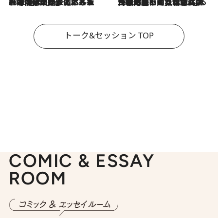
2026.8.3
「今後値上げがあるとすれば…」「リスクがあるのは今年の冬」エネルギー専門家が語る、ホルムズ海峡封鎖が家庭にもたらす“ある心配”
2026.8.3
「住宅建てられない…」「サーチャージ料の高値が続いている」ホルムズ海峡封鎖による影響はいつまで続く？《エネルギー専門家に聞く“どうなる日本の暮らし”》
トーク&セッション TOP
COMIC & ESSAY
ROOM