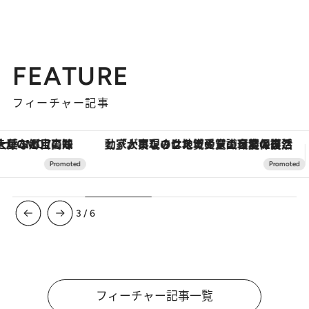
FEATURE
フィーチャー記事
「大事なのは地域の意識を変えること」。ロレックス賞受賞の自然保護活動家が実現させたナイジェリアの自然環境の復活
【銀座で出合う最旬美容】美髪ケアや上質な眠
3
/
6
フィーチャー記事一覧