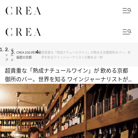
ト
グ
CREA 2023年秋号
超貴重な「熟成ナチュールワイン」が飲める京都御所のバー。世
ッ
ル
偏愛の京都
界を知るワインジャーナリストが薦める一軒
プ
メ
超貴重な「熟成ナチュールワイン」が 飲める京都
御所のバー。世界を知る ワインジャーナリストが
薦める一軒