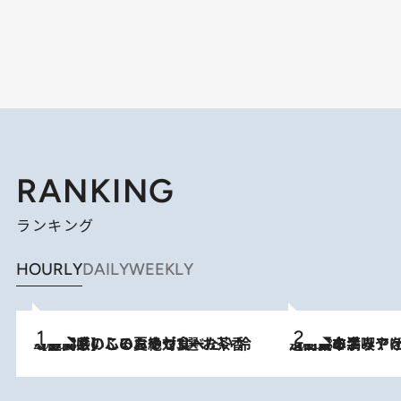
RANKING
ランキング
HOURLY
DAILY
WEEKLY
2026.8.5
【静岡県】この夏絶対食べたい 冷やしておいしいおやつ3選 お茶香る生食感のふるふるゼリー
2026.8.5
【西日本エリアを総まとめ】 47都道府県の手みやげ ひんやりスイーツで夏を満喫