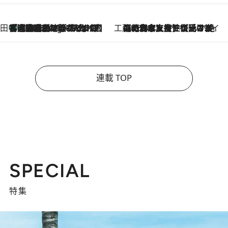
田中稲の勝手に再ブーム
「湘南乃風に憧れて」観客大盛上がりの“タオル回し”に、ラッパー顔負けの高速歌唱まで…さだまさし（74）のアグレッシブすぎる現在地
6 Hours Ago
工藤まやのおもてなしハワイ
2026.8.6
【ハワイ土産】ローカルの絶大な支持で復活！ 絶品の幻クッキー《元ファンの日本人女性が受け継いだ名店》
連載 TOP
SPECIAL
特集