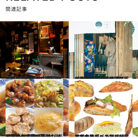
関連記事
2023.9.28
【京都】深夜まで滞在OKな喫茶3選 眠るのがもったいない旅の夜は 「深夜喫茶」でのんびり過ごして
旅＆お出かけ
2023.9.27
ツウの京都旅には「昼呑み」を！ 民家の玄関で、一流の器で、鉄板で… 【京都のご機嫌昼酒スポット3軒】
グルメ
2023.9.22
京都出身の食の賢者4人が推薦！ 地元の人だけが知っている 本当に美味しい【京都の中華9軒】
グルメ
2023.10.4
日本一の「パン激戦区」京都で厳選！【プロが教える必訪ベーカリー5軒】必ず食べたい名物パンも教えます
グルメ