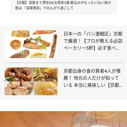
【京都】深夜まで滞在OKな喫茶3選 眠るのがもったいない旅の
夜は 「深夜喫茶」でのんびり過ごして
日本一の「パン激戦区」京都
で厳選！【プロが教える必訪
ベーカリー5軒】必ず食べた
い名物パンも教えます
京都出身の食の賢者4人が推
薦！ 地元の人だけが知って
いる 本当に美味しい【京都
の中華9軒】