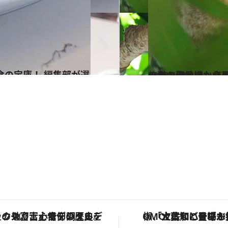
2023.5.29
一台の信号機も必要としない 静かな安らぎの島・ラナイを満喫 
旅＆お出かけ
「星のや富士」でデジタルデトックス。冨士信仰の歴史を辿り、心身を調える。
「土佐和ハーブかき氷」がOMO7高知に登場