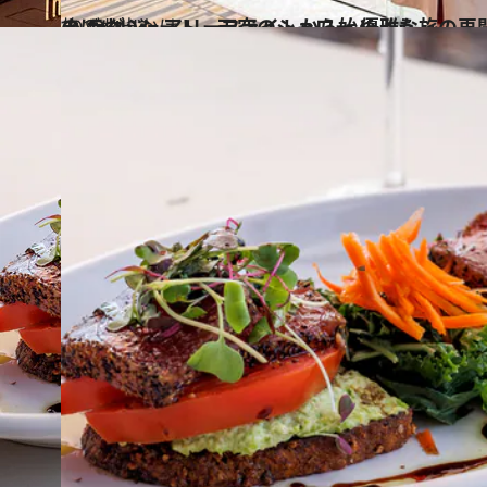
2023.4.23
まばゆいシート、天空のシャワー 優雅な旅の再開は、エミレーツ航空の ラグジュアリーフライトから始めよう
旅＆お出かけ