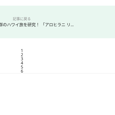
記事に戻る
のハワイ旅を研究！ 「アロヒラニ リ...
1
2
3
4
5
6