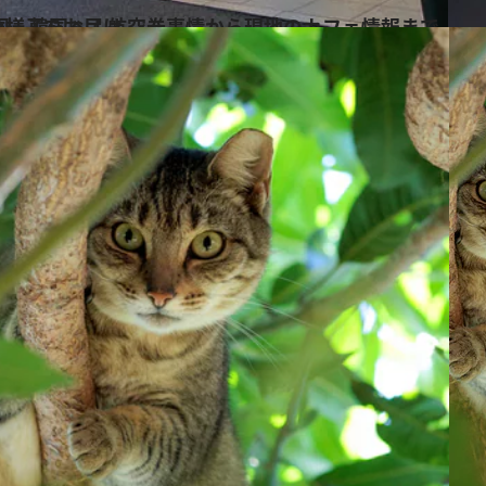
フェ情報までコロナ禍を経た今の様子をお届け