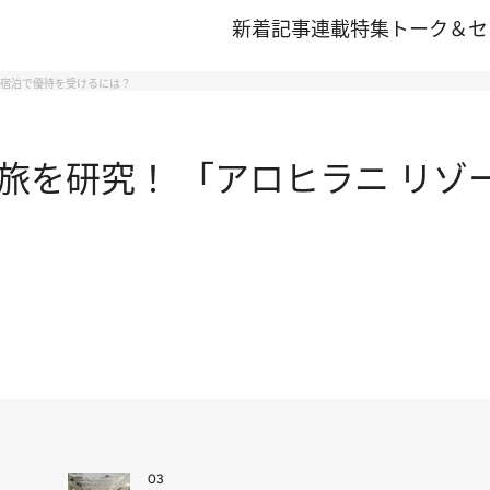
新着記事
連載
特集
トーク＆セ
」宿泊で優待を受けるには？
を研究！ 「アロヒラニ リゾー
03