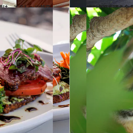
2023.2.9
2023年に行きたい国、韓国へ！航空券事情から現地のカ
旅＆お出かけ