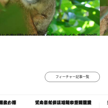
700匹の猫の聖地ほか癒やしの地5選
フィーチャー記事一覧
！生姜、山椒、大葉など目にも舌にも涼を呼ぶ郷土の味
「大事なのは地域の意識を変えること」。ロレックス賞受賞の自然保護活動家が実現させたナイジェリアの自然環境の復活