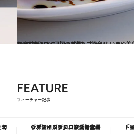
2023.6.6
かつてのハワイ王国の首都・マウイは いまや美食の宝庫！ 編集部が選ぶ 必訪グルメスポット8選をご紹介！
旅＆お出かけ
FEATURE
フィーチャー記事
手法で満喫！
ヴァシュロン・コンスタンタン「オーヴァーシーズ・オートマティック」。旅愛好家のお気に入りコレクションから、ジェンダーレスな新作が登場