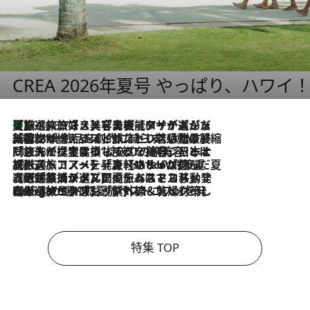
CREA 2026年夏号 やっぱり、ハワイ
【厳選旅コスメ】「多機能アイテムがメイン！」旅好き美容エディターが選んだ夏旅ベストコスメを発表【Mサイズジップ】
2026.8.7
2026.8.6
「荷物が増えるほど旅ストレスは増す」美容ジャーナリストがたどり着いた最終結論。“化粧品を劇的に減らす”感動の凝縮美容とは
2026.8.6
「旅先には金髪ウィッグを持参」日本と同じメイクでは損してる!? 美容ジャーナリストが提案する“掟破りの旅美容”とは
2026.8.6
【厳選旅コスメ】「身軽さ＆UV対策重視！」ヘアアーティストshucoが選んだ夏旅ベストコスメを発表【Mサイズジップ】
2026.8.5
【厳選旅コスメ】国内をあちこち移動する河井菜摘が選んだ夏旅ベストコスメ発表！「リラックスアイテムはマスト」【Mサイズジップ】
2026.8.4
【厳選旅コスメ】「紫外線＆乾燥対策しながらメイク感も！」ヘア＆メイクGeorgeが選んだ夏旅ベストコスメを発表！【Mサイズジップ】
特集 TOP