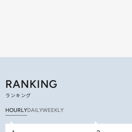
RANKING
ランキング
HOURLY
DAILY
WEEKLY