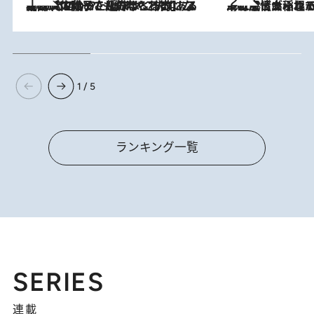
2026.8.5
【阿川佐和子さんの年とる力】なぜ70代で始めた趣味は“こんなに楽しい”のか？ ピアノ、俳句…スランプに陥っても続けられる“ある秘訣”とは
2026.8.5
下町風情あふれる台北屈指の人気エリア・大稲埕でセンスのいい台湾土産《ヴィン
1 / 5
ランキング一覧
SERIES
連載