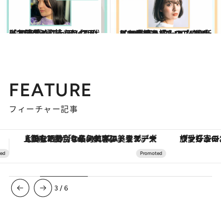
2023.4.5
【2023春ヘア】30・40代におすすめ ニュアンスのある暗髪3選 技ありカラーでスタイリッシュに！
ビューティ＆ヘルス
2023.4.5
【2023春ヘア】30・40代におすすめ クールなボブ＆ミディアム＆ロブ5選 新しい季節を好みのスタイルで歩もう
ビューティ＆ヘルス
FEATURE
フィーチャー記事
ヴァシュロン・コンスタンタン「オーヴァーシーズ・オートマティック」。旅愛好家のお気に入りコレクションから、ジェンダーレスな新作が登場
3
/
6