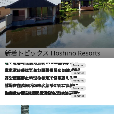
新着トピックス Hoshino Resorts
【トンボの足水浴】ヒノキの香りに包まれて涼感マックス！約13℃の湧水かけ流しを避暑地「星野温泉 トンボの湯」で体験
11 Hours Ago
2026.7.31
【ホテル帰省】という選択肢をOMOが提案。家族とほどよい距離を保つには「昼は実家、夜は気兼ねなくホテルで！」
2026.7.24
【夏限定ディナーコース】旬を迎える稚鮎や花ズッキーニなどをイタリア・トスカーナの郷土料理の手法で満喫！
2026.7.17
「土佐和ハーブかき氷」がOMO7高知に登場！生姜、山椒、大葉など目にも舌にも涼を呼ぶ郷土の味
2026.7.10
NEW OPEN！【界 草津】名湯の地に誕生。趣の異なる2種の温泉と上州ならではの会席・蕎麦割烹など美食を味わう究極の癒やし旅