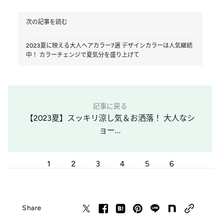
次の記事を読む
2023夏に映える大人ヘアカラー7選 デザインカラーは人気継続
中！ カラーチェンジで夏気分を盛り上げて
記事に戻る
【2023夏】スッキリ涼し気＆お洒落！ 大人なシ
ョー...
1
2
3
4
5
6
Share