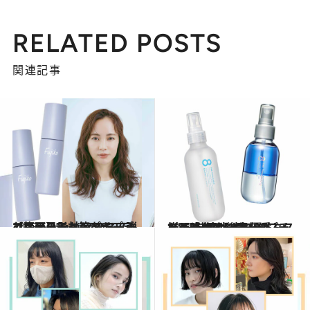
RELATED POSTS
関連記事
2023.6.15
【梅雨の髪対策プチプラコスメ】 Fujikoのミストで雨の日でも フワフワ弾むエアリーヘアをキープ
ビューティ＆ヘルス
2023.6.14
梅雨時期の髪悩みをプチプラでケア “ぺちゃんこ”髪を解消する優秀ミスト トップや後頭部のふんわり感をキープ
ビューティ＆ヘルス