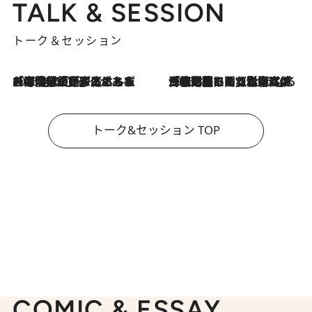
TALK & SESSION
トーク＆セッション
2026.8.3
「今後値上げがあるとすれば…」「リスクがあるのは今年の冬」エネルギー専門家が語る、ホルムズ海峡封鎖が家庭にもたらす“ある心配”
2026.8.3
「住宅建てられない…」「サーチャージ料の高値が続いている」ホルムズ海峡封鎖による影響はいつまで続く？《エネルギー専門家に聞く“どうなる日本の暮らし”》
トーク&セッション TOP
COMIC & ESSAY