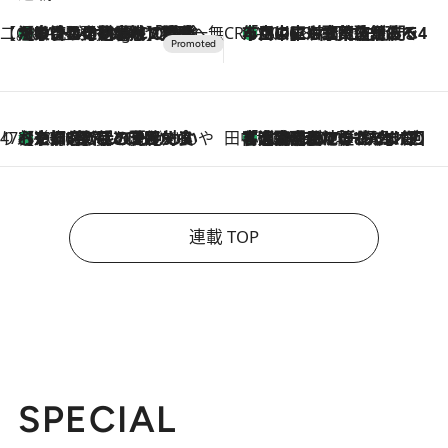
【CREA×星野リゾート】唯一無二。癒しと発見が待つ場所へ
【トンボの足水浴】ヒノキの香りに包まれて涼感マックス！約13℃の湧水かけ流しを避暑地「星野温泉 トンボの湯」で体験
11 Hours Ago
CREA'S CHOICE
「立川にも歌舞伎があるんだよ」 片岡仁左衛門・市川中車ら豪華座組みで4年目の立川立飛歌舞伎へ
2026.8.7
47都道府県の手みやげ ひんやりスイーツで夏を満喫
【京都府】この夏絶対食べたい 冷やしておいしいおやつ3選 ひと口目から心を掴む新緑のテリーヌ
2026.8.7
田中稲の勝手に再ブーム
「湘南乃風に憧れて」観客大盛上がりの“タオル回し”に、ラッパー顔負けの高速歌唱まで…さだまさし（74）のアグレッシブすぎる現在地
2026.8.7
連載 TOP
SPECIAL