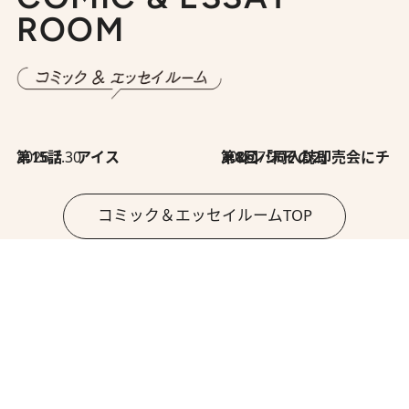
ROOM
2026.7.30
第15話 アイス
2026.7.30
第8回「同人誌即売会にチャレンジ その2」
コミック＆エッセイルームTOP