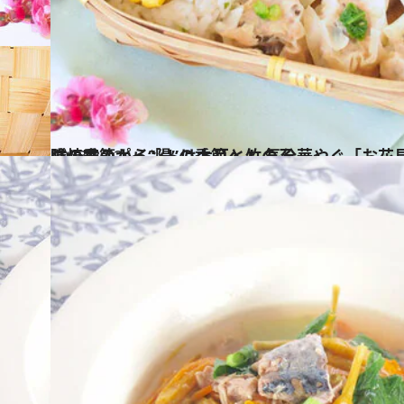
2023.3.12
陰の季節から“陽”の季節へ！ 気分華やぐ「お花見薬膳弁当」レシピ 薬膳焼売のポイントは木耳と竹の子
グルメ