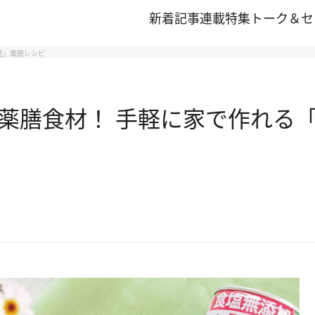
新着記事
連載
特集
トーク＆セ
詰」薬膳レシピ
薬膳食材！ 手軽に家で作れる