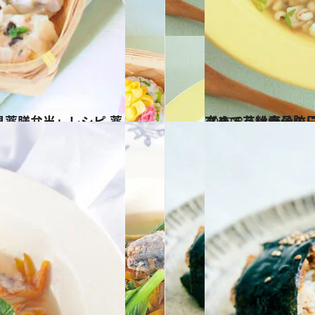
2022.3.21
《きょうは春分の日》 春に向けて身体を作る薬膳レシピ3選 免疫力を高
グルメ