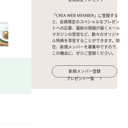
2 / 26
材料(4人前)。鶏ひき肉：25
「CREA WEB MEMBER」に登録する
［A］片栗粉：大さじ1／調
と、会員限定のスペシャルなプレゼン
椒：少々。
トへの応募、最新の情報が届くメール
マガジンの受信など、数々のオリジナ
ル特典を享受することができます。現
在、新規メンバーを募集中ですので、
この機会に、ぜひご登録ください。
新規メンバー登録
プレゼント一覧