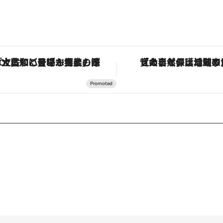
「大事なのは地域の意識を変えること」。ロレックス賞受賞の自然保護活動家が実現させたナイジェリアの自然環境の復活
「星のや富士」でデジタルデトックス。冨士信仰