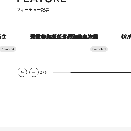
フィーチャー記事
な名入れギフトまで。大人のための「ReFa GINZA」クルーズ
「土佐和ハーブかき氷」がOMO7高知に登場！生姜、山椒、大葉など目にも舌にも涼を呼ぶ郷土の味
3
/
6