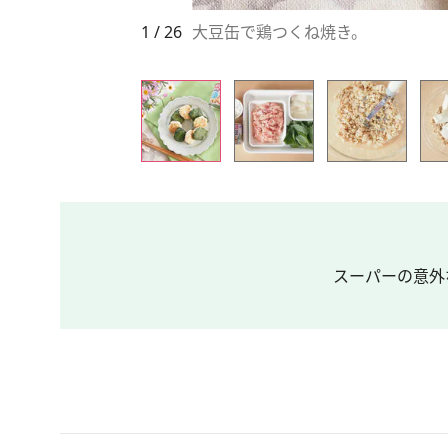
1 / 26
大豆缶で鶏つくね焼き。
スーパーの意外な