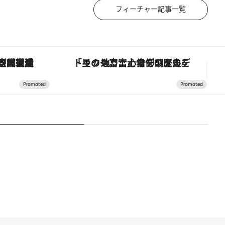
フィーチャー記事一覧
の歴史を辿り、心身を調える。
ヴァシュロン・コンスタンタン「オーヴァーシーズ・オートマティック」。旅愛好家のお気に入りコレクションから、ジェンダーレスな新作が登場