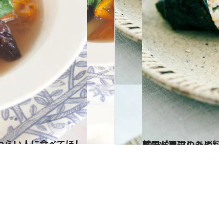
2023.3.7
韓国ドラマのあの料理作ってみた！ 『ウ・ヨンウ弁護士は天才肌』の キンパ再現レシピ
グルメ