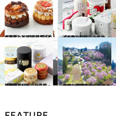
2022.12.23
【画像】 47都道府県「手土産グルメ」2023 “東日本の旨いもの”を総まとめ
グルメ
2022.4.29
【画像】47都道府県の「かわいい缶」 ～北海道・東北篇～
グルメ
2022.5.1
【画像】47都道府県の「かわいい缶」 ～北陸・甲信越篇～
47都道府県
2022.4.15
【2022年版】 いつか行きたい！ 日本の春の絶景 ～中部・北陸篇～
旅＆お出かけ
FEATURE