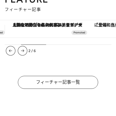
フィーチャー記事
「土佐和ハーブかき氷」がOMO7高知に登場！生姜、山椒、大葉など目にも舌にも涼を呼ぶ郷土の味
【夏限定ディナーコース】旬を迎
3
/
6
フィーチャー記事一覧