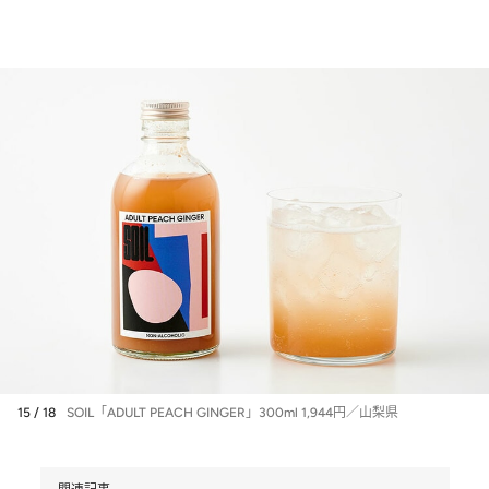
15 / 18
SOIL「ADULT PEACH GINGER」300ml 1,944円／山梨県