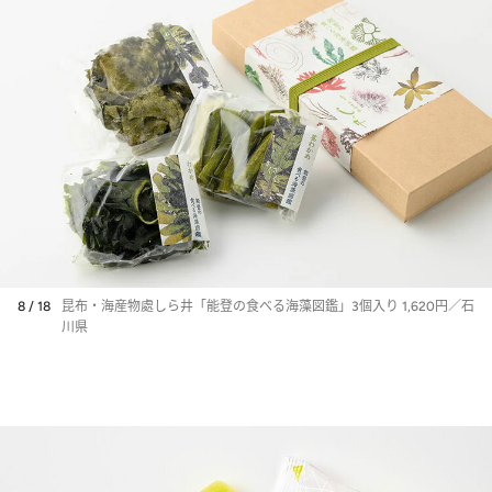
8 / 18
昆布・海産物處しら井「能登の食べる海藻図鑑」3個入り 1,620円／石
川県