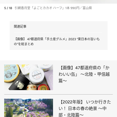
5 / 18
引網香月堂「よごとカカオ ハーフ」1本 990円／富山県
関連記事
【画像】 47都道府県「手土産グルメ」2023 “東日本の旨いも
の”を総まとめ
【画像】47都道府県の「か
わいい缶」 ～北陸・甲信越
篇～
【2022年版】 いつか行きた
い！ 日本の春の絶景 ～中
部・北陸篇～