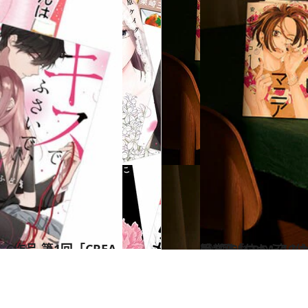
2022.9.17
第1回「CREA夜ふかしマンガ大賞」 2022年のベスト10発表
カルチャー