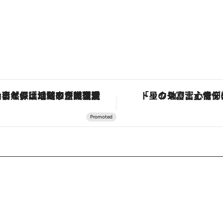
「大事なのは地域の意識を変えること」。ロレックス賞受賞の自然保護活動家が実現させたナイジェリアの自然環境の復活
「星のや富士」でデジタルデトックス。冨士信仰の歴史を辿り、心身を調える。