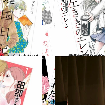
2022.10.16
『ブルーピリオド』他、読むと 「仕事、頑張ろう！」とやる気が漲
カルチャー