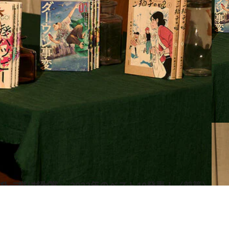
！〈前篇〉 受賞作5位から10位を一挙に紹介