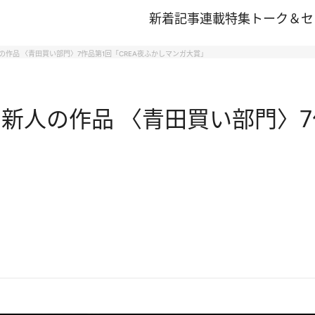
新着記事
連載
特集
トーク＆セ
の作品 〈青田買い部門〉7作品第1回「CREA夜ふかしマンガ大賞」
新人の作品 〈青田買い部門〉7作