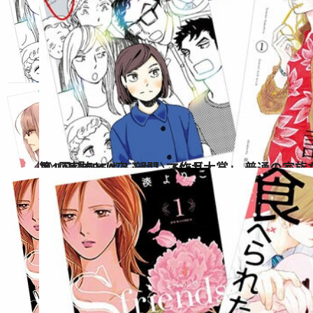
2022.10.18
第1回「CREA夜ふかしマンガ大賞」 普通の家族なんてどこにもないから 〈家族とは？ 部門〉6作品
カルチャー