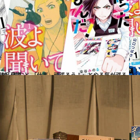
る 厳選お仕事マンガ8作品発表