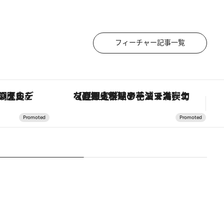
フィーチャー記事一覧
【夏限定ディナーコース】旬を迎える稚鮎や花ズッキーニなどをイタリア・トスカーナの郷土料理の手法で満喫！
「土佐和ハーブかき氷