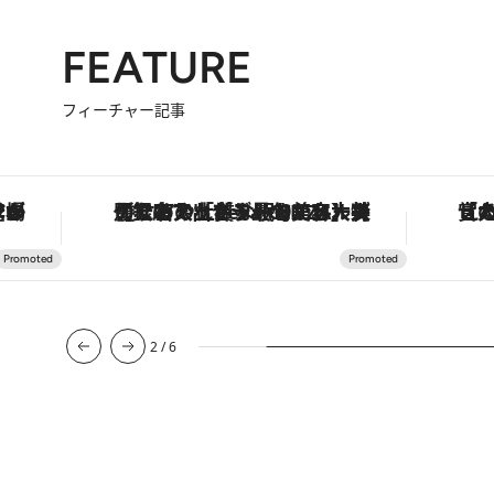
FEATURE
フィーチャー記事
【銀座で出合う最旬美容】美髪ケアや上質な眠り…セルフケアのアップデートから、特別な名入れギフトまで。大人のための「ReFa GINZA」クルーズ
3
/
6