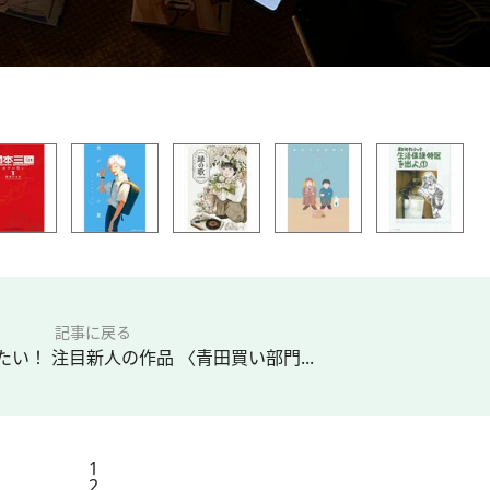
記事に戻る
い！ 注目新人の作品 〈青田買い部門...
1
2