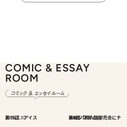
COMIC & ESSAY
ROOM
2026.7.30
第15話 アイス
2026.7.30
第8回「同人誌即売会にチャレンジ その2」