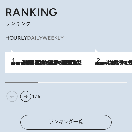
RANKING
ランキング
HOURLY
DAILY
WEEKLY
2026.8.8
「最後に見られてよかった」上野動物園の東園パンダ舎が解体前に特別公開。8月16日まで延長されたパネル展と共に辿る“半世紀”のパンダ飼育《解体工事の図面あり》
2026.8.5
【阿川佐和子さんの年とる力】なぜ70代で始めた趣味は“こんなに楽しい”のか？ ピアノ、俳句…スランプに陥っても続けられる“ある秘訣”とは
1 / 5
ランキング一覧