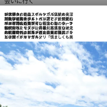
会いに行く
2026.8.8
リスボンの絶品スイーツ「パステル・デ・ナタ」とは？ポルトガル伝統の奥深い世界へ
2026.7.27
「私の祖国はポルトガル語です」国民的詩人フェルナンド・ペソアと、彼が愛した文学の街を歩く
2026.7.26
ポルトガル近海が育む極上の海の幸。キリリと冷えた白ワインと愉しむ、シーフード専門店の贅沢
2026.7.22
伝統の味をモダンに昇華。高感度な地元客が集う、リスボンの最旬ガストロノミー
2026.7.21
大航海時代の栄華から、震災、独裁、そして革命へ。ポルトガル・首都リスボンの石畳に刻まれた「歴史の光と影」
2026.7.13
エッセイ・ヤマザキマリ「慎ましくも美しき国 ポルトガル」