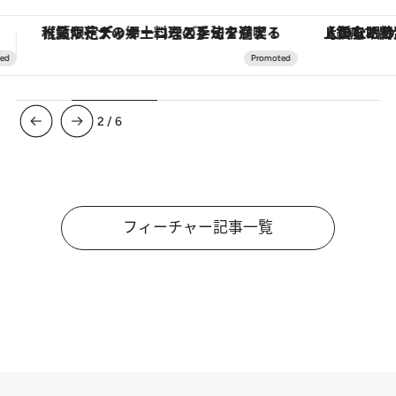
【銀座で出合う最旬美容】美髪ケアや上質な眠り…セルフケアのアップデートから、特別な名入れギフトまで。大人のための「ReFa GINZA」クルーズ
ヴァシュロン・コンスタンタン
3
/
6
フィーチャー記事一覧