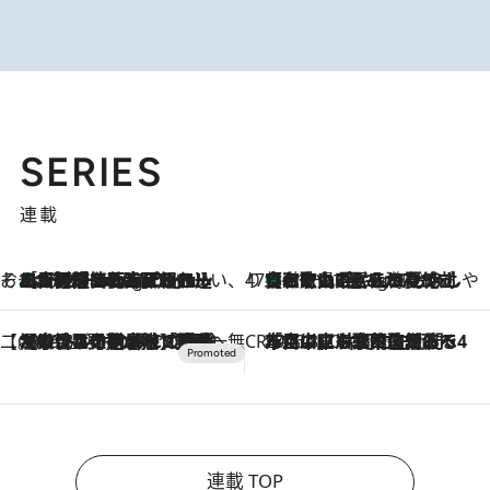
SERIES
連載
そおだよおこの関西おいしい、おやつ紀行
［大阪府箕面市］一皿一皿目の前で仕上げられる、料理を巧みに組み込んだアシェットデセールコース「ミチル アシェット デセール（Michiru assiette dessert）」
11 Hours Ago
47都道府県の手みやげ ひんやりスイーツで夏を満喫
【和歌山県】この夏絶対食べたい 冷やしておいしいおやつ3選 みかんがごろっと丸ごと入ったジュレ
11 Hours Ago
【CREA×星野リゾート】唯一無二。癒しと発見が待つ場所へ
2026.8.7
【トンボの足水浴】ヒノキの香りに包まれて涼感マックス！約13℃の湧水かけ流しを避暑地「星野温泉 トンボの湯」で体験
CREA'S CHOICE
2026.8.7
「立川にも歌舞伎があるんだよ」 片岡仁左衛門・市川中車ら豪華座組みで4年目の立川立飛歌舞伎へ
連載 TOP