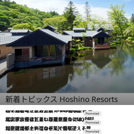
新着トピックス Hoshino Resorts
2026.8.7
【トンボの足水浴】ヒノキの香りに包まれて涼感マックス！約13℃の湧水かけ流しを避暑地「星野温泉 トンボの湯」で体験
2026.7.31
【ホテル帰省】という選択肢をOMOが提案。家族とほどよい距離を保つには「昼は実家、夜は気兼ねなくホテルで！」
2026.7.24
【夏限定ディナーコース】旬を迎える稚鮎や花ズッキーニなどをイタリア・トスカーナの郷土料理の手法で満喫！