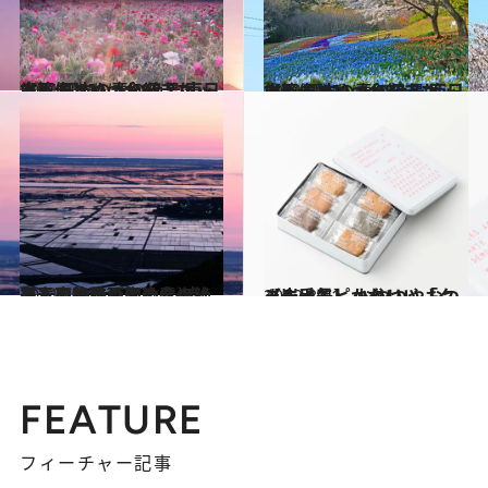
2021.4.25
【画像】いつか行きたい！ 日本の春の絶景 東日本篇まとめ《全68スポット》
旅＆お出かけ
2021.4.25
【画像】いつか行きたい！ 日本の春の絶景 西日本篇まとめ《全72スポット》
旅＆お出かけ
2021.4.30
【春の絶景画像】北海道・東北エリアの春の絶景＆風物詩の画像(34点)をチェック！
旅＆お出かけ
2022.3.11
【岩手県】かわいい「クッキー缶」 おやつやおつまみにもピッタリ
グルメ
FEATURE
フィーチャー記事