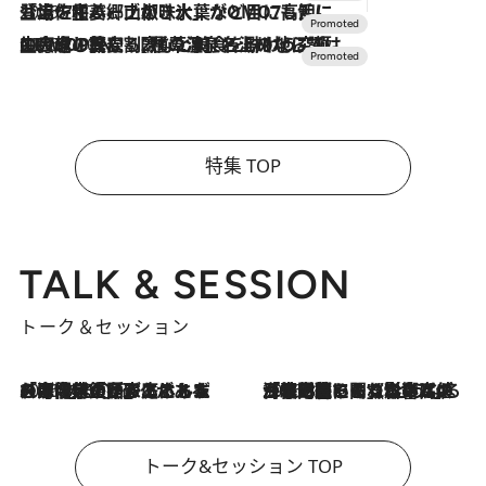
2026.7.17
「土佐和ハーブかき氷」がOMO7高知に登場！生姜、山椒、大葉など目にも舌にも涼を呼ぶ郷土の味
2026.7.10
NEW OPEN！【界 草津】名湯の地に誕生。趣の異なる2種の温泉と上州ならではの会席・蕎麦割烹など美食を味わう究極の癒やし旅
特集 TOP
TALK & SESSION
トーク＆セッション
2026.8.3
「今後値上げがあるとすれば…」「リスクがあるのは今年の冬」エネルギー専門家が語る、ホルムズ海峡封鎖が家庭にもたらす“ある心配”
2026.8.3
「住宅建てられない…」「サーチャージ料の高値が続いている」ホルムズ海峡封鎖による影響はいつまで続く？《エネルギー専門家に聞く“どうなる日本の暮らし”》
トーク&セッション TOP