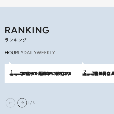
RANKING
ランキング
HOURLY
DAILY
WEEKLY
2026.8.5
【阿川佐和子さんの年とる力】なぜ70代で始めた趣味は“こんなに楽しい”のか？ ピアノ、俳句…スランプに陥っても続けられる“ある秘訣”とは
2026.8.5
【なぜ吉沢亮は「気配を消せる」のか？】興行収入208億の『国宝』を経て挑むミュージカル『ディア・エヴァン・ハンセン』。トップ俳優が舞台上でさらけ出した“孤独”とは
1 / 5