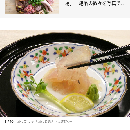
場」 絶品の数々を写真でチ
ェック！
6 / 10
昆布さしみ〈昆布じめ〉／忠村水産