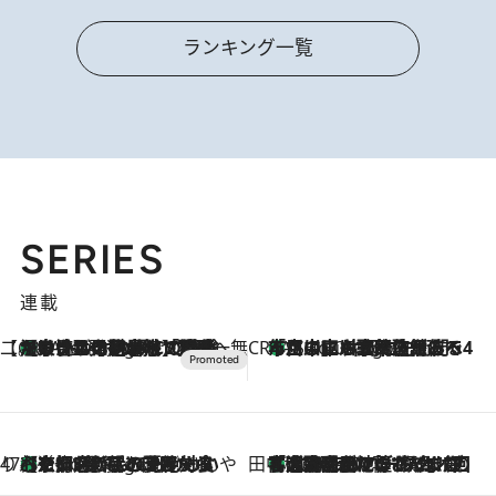
ランキング一覧
SERIES
連載
【CREA×星野リゾート】唯一無二。癒しと発見が待つ場所へ
【トンボの足水浴】ヒノキの香りに包まれて涼感マックス！約13℃の湧水かけ流しを避暑地「星野温泉 トンボの湯」で体験
5 Hours Ago
CREA'S CHOICE
「立川にも歌舞伎があるんだよ」 片岡仁左衛門・市川中車ら豪華座組みで4年目の立川立飛歌舞伎へ
7 Hours Ago
47都道府県の手みやげ ひんやりスイーツで夏を満喫
【京都府】この夏絶対食べたい 冷やしておいしいおやつ3選 ひと口目から心を掴む新緑のテリーヌ
7 Hours Ago
田中稲の勝手に再ブーム
「湘南乃風に憧れて」観客大盛上がりの“タオル回し”に、ラッパー顔負けの高速歌唱まで…さだまさし（74）のアグレッシブすぎる現在地
2026.8.7