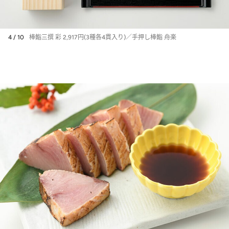
4 / 10
棒鮨三撰 彩 2,917円(3種各4貫入り)／手押し棒鮨 舟楽