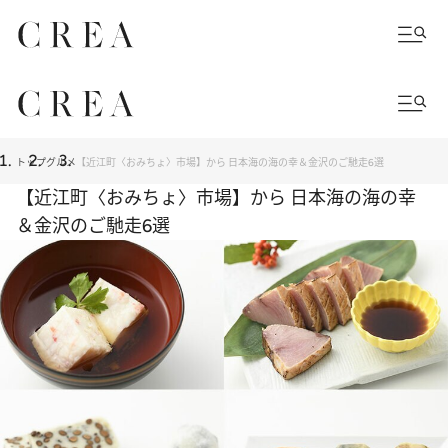
トップ
グルメ
【近江町〈おみちょ〉市場】から 日本海の海の幸＆金沢のご馳走6選
【近江町〈おみちょ〉市場】から 日本海の海の幸
＆金沢のご馳走6選