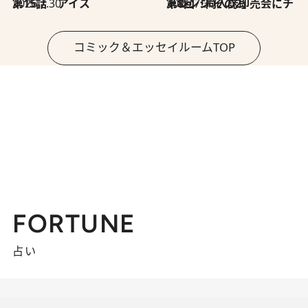
2026.7.30
第15話 アイス
2026.7.30
第8回「同人誌即売会にチャレンジ その2」
コミック＆エッセイルームTOP
FORTUNE
占い