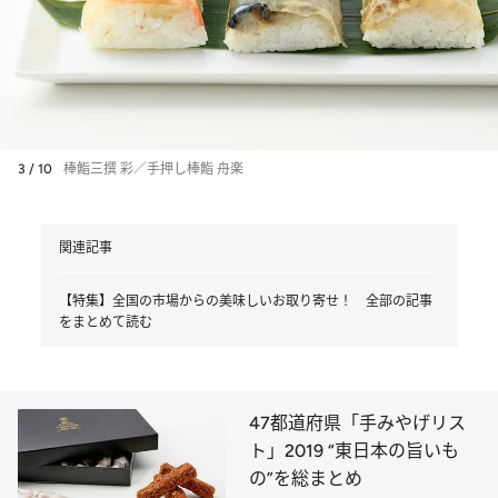
3 / 10
棒鮨三撰 彩／手押し棒鮨 舟楽
関連記事
【特集】全国の市場からの美味しいお取り寄せ！ 全部の記事
をまとめて読む
47都道府県「手みやげリス
ト」2019 “東日本の旨いも
の”を総まとめ