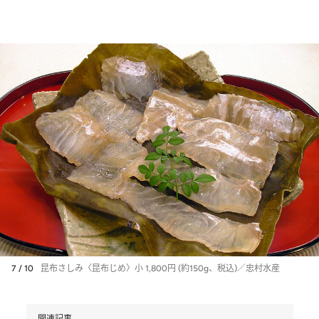
7 / 10
昆布さしみ〈昆布じめ〉小 1,800円 (約150g、税込)／忠村水産
関連記事