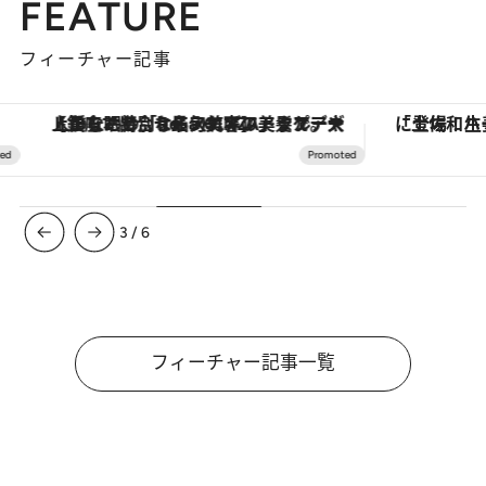
FEATURE
フィーチャー記事
【銀座で出合う最旬美容】美髪ケアや上質な眠り…セルフケアのアップデートから、特別な名入れギフトまで。大人のための「ReFa GINZA」クルーズ
3
/
6
フィーチャー記事一覧