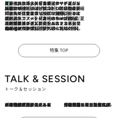
【厳選旅コスメ】「多機能アイテムがメイン！」旅好き美容エディターが選んだ夏旅ベストコスメを発表【Mサイズジップ】
7 Hours Ago
2026.8.6
「荷物が増えるほど旅ストレスは増す」美容ジャーナリストがたどり着いた最終結論。“化粧品を劇的に減らす”感動の凝縮美容とは
2026.8.6
「旅先には金髪ウィッグを持参」日本と同じメイクでは損してる!? 美容ジャーナリストが提案する“掟破りの旅美容”とは
2026.8.6
【厳選旅コスメ】「身軽さ＆UV対策重視！」ヘアアーティストshucoが選んだ夏旅ベストコスメを発表【Mサイズジップ】
2026.8.5
【厳選旅コスメ】国内をあちこち移動する河井菜摘が選んだ夏旅ベストコスメ発表！「リラックスアイテムはマスト」【Mサイズジップ】
2026.8.4
【厳選旅コスメ】「紫外線＆乾燥対策しながらメイク感も！」ヘア＆メイクGeorgeが選んだ夏旅ベストコスメを発表！【Mサイズジップ】
特集 TOP
TALK & SESSION
トーク＆セッション
2026.8.3
「今後値上げがあるとすれば…」「リスクがあるのは今年の冬」エネルギー専門家が語る、ホルムズ海峡封鎖が家庭にもたらす“ある心配”
2026.8.3
「住宅建てられない…」「サーチャージ料の高値が続いている」ホルムズ海峡封鎖による影響はいつまで続く？《エネルギー専門家に聞く“どうなる日本の暮らし”》