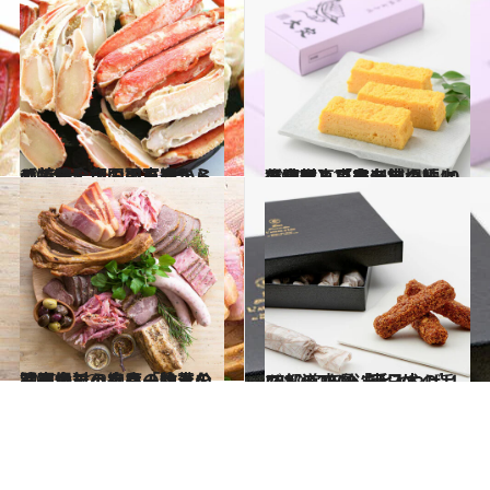
2020.12.18
【特集】全国の市場からの美味しいお取り寄せ！ 全部の記事をまとめて読む
グルメ
2020.12.21
【画像】「豊洲市場」に集結する日本各地の極上の食材＆東京老舗の味10選を写真でチェック！
グルメ
2020.12.22
【画像】うちなー絶賛の沖縄食材の宝庫「牧志公設市場」 絶品の数々を写真でチェック！
グルメ
2020.12.7
47都道府県「手みやげリスト」2019 “東日本の旨いもの”を総まとめ
グルメ