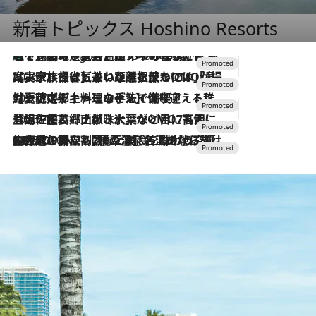
新着トピックス Hoshino Resorts
【トンボの足水浴】ヒノキの香りに包まれて涼感マックス！約13℃の湧水かけ流しを避暑地「星野温泉 トンボの湯」で体験
5 Hours Ago
2026.7.31
【ホテル帰省】という選択肢をOMOが提案。家族とほどよい距離を保つには「昼は実家、夜は気兼ねなくホテルで！」
2026.7.24
【夏限定ディナーコース】旬を迎える稚鮎や花ズッキーニなどをイタリア・トスカーナの郷土料理の手法で満喫！
2026.7.17
「土佐和ハーブかき氷」がOMO7高知に登場！生姜、山椒、大葉など目にも舌にも涼を呼ぶ郷土の味
2026.7.10
NEW OPEN！【界 草津】名湯の地に誕生。趣の異なる2種の温泉と上州ならではの会席・蕎麦割烹など美食を味わう究極の癒やし旅