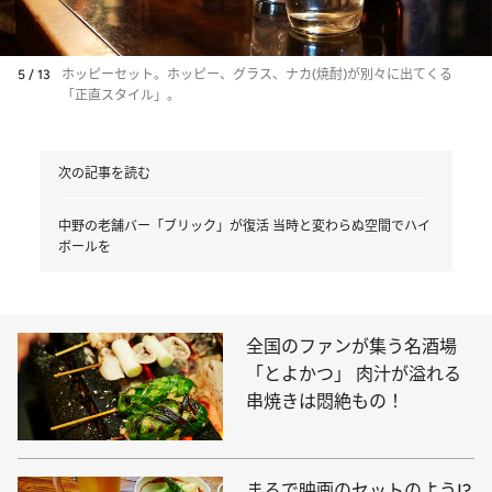
5 / 13
ホッピーセット。ホッピー、グラス、ナカ(焼酎)が別々に出てくる
「正直スタイル」。
次の記事を読む
中野の老舗バー「ブリック」が復活 当時と変わらぬ空間でハイ
ボールを
全国のファンが集う名酒場
「とよかつ」 肉汁が溢れる
串焼きは悶絶もの！
まるで映画のセットのよう!?