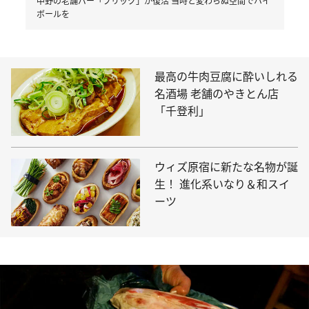
中野の老舗バー「ブリック」が復活 当時と変わらぬ空間でハイ
ボールを
最高の牛肉豆腐に酔いしれる
名酒場 老舗のやきとん店
「千登利」
ウィズ原宿に新たな名物が誕
生！ 進化系いなり＆和スイ
ーツ