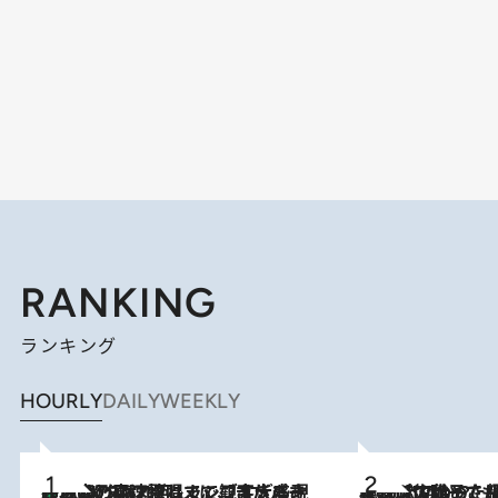
RANKING
ランキング
HOURLY
DAILY
WEEKLY
「湘南乃風に憧れて」観客大盛上がりの“タオル回し”に、ラッパー顔負けの高速歌唱まで…さだまさし（74）のアグレッシブすぎる現在地
2026.8.7
2026.8.5
【阿川佐和子さんの年とる力】なぜ70代で始めた趣味は“こんなに楽しい”のか？ ピアノ、俳句…スランプに陥っても続けられる“ある秘訣”とは