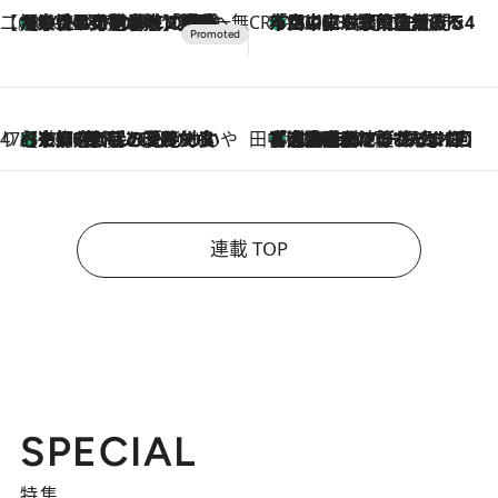
【CREA×星野リゾート】唯一無二。癒しと発見が待つ場所へ
【トンボの足水浴】ヒノキの香りに包まれて涼感マックス！約13℃の湧水かけ流しを避暑地「星野温泉 トンボの湯」で体験
2026.8.7
CREA'S CHOICE
「立川にも歌舞伎があるんだよ」 片岡仁左衛門・市川中車ら豪華座組みで4年目の立川立飛歌舞伎へ
2026.8.7
47都道府県の手みやげ ひんやりスイーツで夏を満喫
【京都府】この夏絶対食べたい 冷やしておいしいおやつ3選 ひと口目から心を掴む新緑のテリーヌ
2026.8.7
田中稲の勝手に再ブーム
「湘南乃風に憧れて」観客大盛上がりの“タオル回し”に、ラッパー顔負けの高速歌唱まで…さだまさし（74）のアグレッシブすぎる現在地
2026.8.7
連載 TOP
SPECIAL
特集