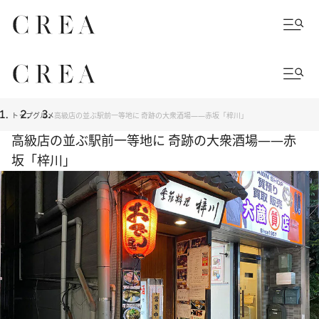
トップ
グルメ
高級店の並ぶ駅前一等地に 奇跡の大衆酒場――赤坂「梓川」
高級店の並ぶ駅前一等地に 奇跡の大衆酒場――赤
坂「梓川」