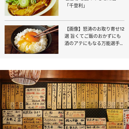
「千登利」
【画像】怒涛のお取り寄せ12
選 旨くてご飯のおかずにも
酒のアテにもなる万能選手た
ちを写真でチェック！