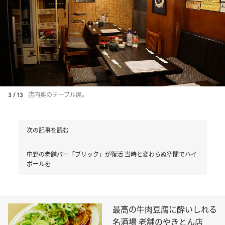
3 / 13
店内奥のテーブル席。
次の記事を読む
中野の老舗バー「ブリック」が復活 当時と変わらぬ空間でハイ
ボールを
最高の牛肉豆腐に酔いしれる
名酒場 老舗のやきとん店