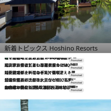
新着トピックス Hoshino Resorts
【トンボの足水浴】ヒノキの香りに包まれて涼感マックス！約13℃の湧水かけ流しを避暑地「星野温泉 トンボの湯」で体験
2026.8.7
2026.7.31
【ホテル帰省】という選択肢をOMOが提案。家族とほどよい距離を保つには「昼は実家、夜は気兼ねなくホテルで！」
2026.7.24
【夏限定ディナーコース】旬を迎える稚鮎や花ズッキーニなどをイタリア・トスカーナの郷土料理の手法で満喫！
2026.7.17
「土佐和ハーブかき氷」がOMO7高知に登場！生姜、山椒、大葉など目にも舌にも涼を呼ぶ郷土の味
2026.7.10
NEW OPEN！【界 草津】名湯の地に誕生。趣の異なる2種の温泉と上州ならではの会席・蕎麦割烹など美食を味わう究極の癒やし旅