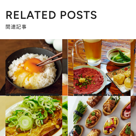
RELATED POSTS
関連記事
2020.8.16
【画像】怒涛のお取り寄せ12選 旨くてご飯のおかずにも酒のアテにもなる万能選手たちを写真でチェック！
グルメ
2020.8.17
まるで映画のセットのよう!? 全国に名高い老舗酒場「みますや」
グルメ