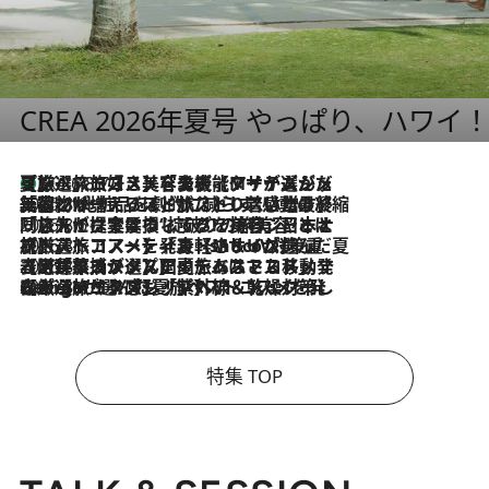
CREA 2026年夏号 やっぱり、ハワイ
【厳選旅コスメ】「多機能アイテムがメイン！」旅好き美容エディターが選んだ夏旅ベストコスメを発表【Mサイズジップ】
2026.8.7
2026.8.6
「荷物が増えるほど旅ストレスは増す」美容ジャーナリストがたどり着いた最終結論。“化粧品を劇的に減らす”感動の凝縮美容とは
2026.8.6
「旅先には金髪ウィッグを持参」日本と同じメイクでは損してる!? 美容ジャーナリストが提案する“掟破りの旅美容”とは
2026.8.6
【厳選旅コスメ】「身軽さ＆UV対策重視！」ヘアアーティストshucoが選んだ夏旅ベストコスメを発表【Mサイズジップ】
2026.8.5
【厳選旅コスメ】国内をあちこち移動する河井菜摘が選んだ夏旅ベストコスメ発表！「リラックスアイテムはマスト」【Mサイズジップ】
2026.8.4
【厳選旅コスメ】「紫外線＆乾燥対策しながらメイク感も！」ヘア＆メイクGeorgeが選んだ夏旅ベストコスメを発表！【Mサイズジップ】
特集 TOP