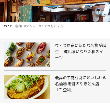
13 / 13
店内にはパリッコさんの本もずらり。
ウィズ原宿に新たな名物が誕
生！ 進化系いなり＆和スイ
ーツ
最高の牛肉豆腐に酔いしれる
名酒場 老舗のやきとん店
「千登利」