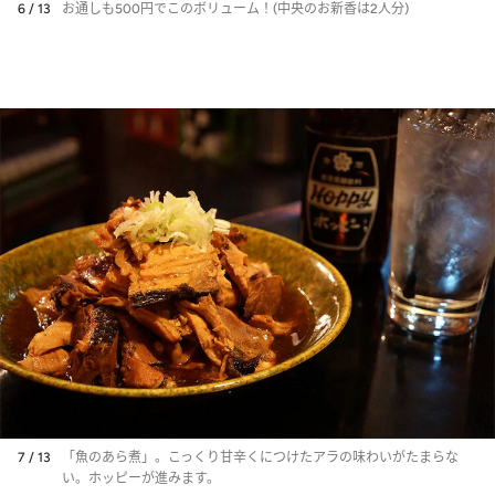
6 / 13
お通しも500円でこのボリューム！(中央のお新香は2人分)
7 / 13
「魚のあら煮」。こっくり甘辛くにつけたアラの味わいがたまらな
い。ホッピーが進みます。