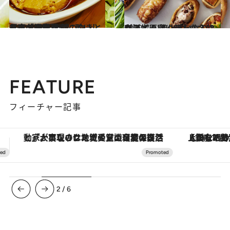
2020.7.30
最高の牛肉豆腐に酔いしれる名酒場 老舗のやきとん店「千登利」
グルメ
2020.7.3
ウィズ原宿に新たな名物が誕生！ 進化系いなり＆和スイーツ
グルメ
FEATURE
フィーチャー記事
【銀座で出合う最旬美容】美髪ケアや上質な眠り…セルフケアのアップデートから、特別な名入れギフトまで。大人のための「ReFa GINZA」クルーズ
【夏限定ディナーコース】旬を迎
3
/
6