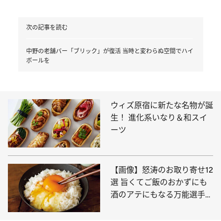
次の記事を読む
中野の老舗バー「ブリック」が復活 当時と変わらぬ空間でハイ
ボールを
ウィズ原宿に新たな名物が誕
生！ 進化系いなり＆和スイ
ーツ
【画像】怒涛のお取り寄せ12
選 旨くてご飯のおかずにも
酒のアテにもなる万能選手た
ちを写真でチェック！