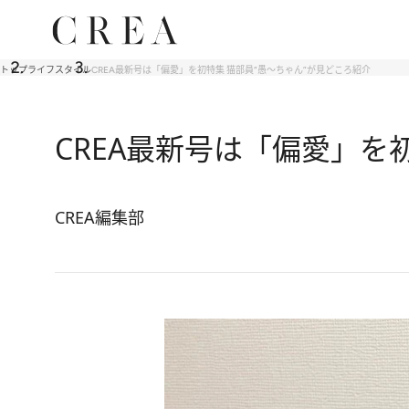
トップ
ライフスタイル
CREA最新号は「偏愛」を初特集 猫部員“愚～ちゃん”が見どころ紹介
CREA最新号は「偏愛」を
CREA編集部