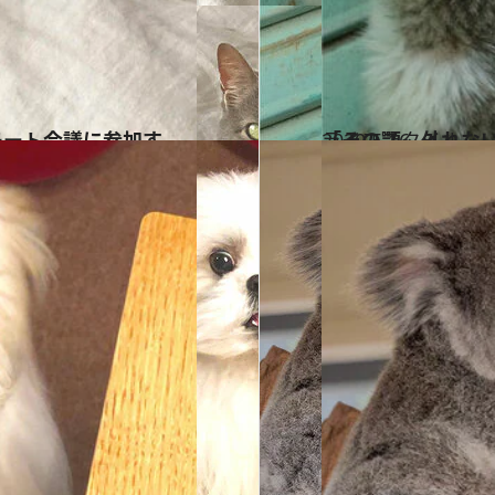
2020.5.16
「その顎、外れな
ライフスタイル