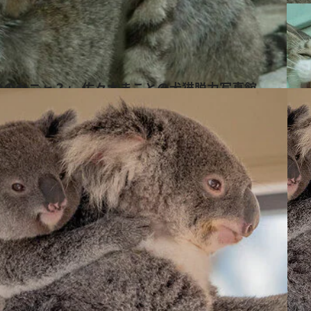
いのかニャ？」 佐々木まことの犬猫脱力写真館