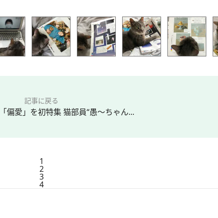
記事に戻る
「偏愛」を初特集 猫部員“愚～ちゃん...
1
2
3
4