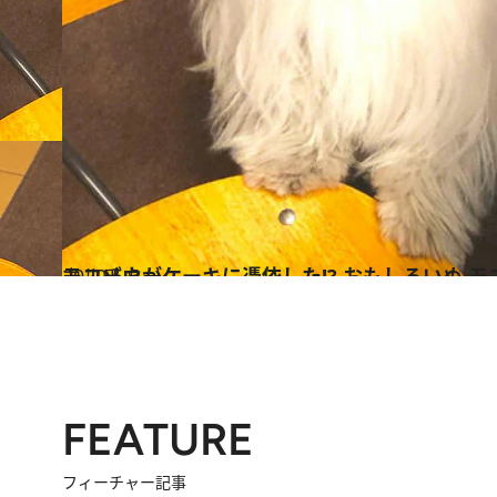
2020.5.5
モコゾウがケーキに憑依した!? おもしろいぬ 
カルチャー
FEATURE
フィーチャー記事