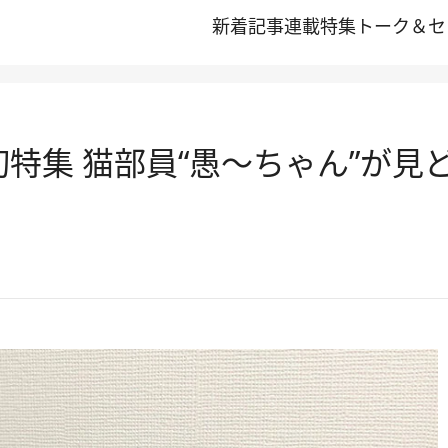
新着記事
連載
特集
トーク＆セ
初特集 猫部員“愚～ちゃん”が見