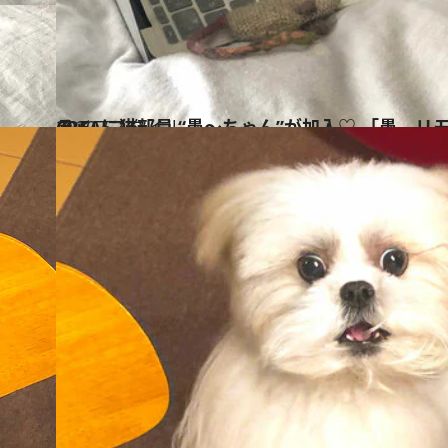
2020.5.21
CREAに猫部員 “愚～ちゃん”が加入♡ 「愚、リモート会議に参加する」
ライフスタイル