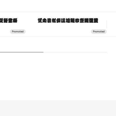
「大事なのは地域の意識を変えること」。ロレックス賞受賞の自然保護活動家が実現させたナイジェリアの自然環境の復活
【夏限定ディナーコース】旬を迎える稚鮎や花ズッキーニなどをイタリア・トスカーナの郷土料理の手法で満喫！