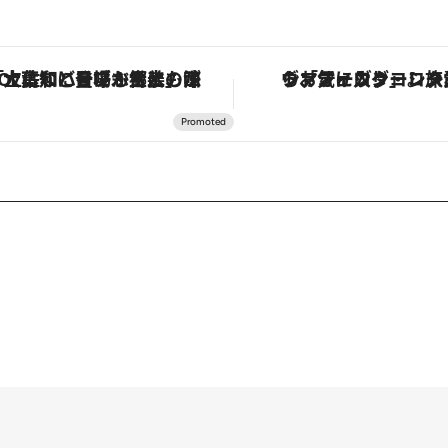
ヴァシュロン・コンスタンタン「オーヴァーシーズ・オートマティック」。旅愛好家のお気に入りコレクションから、ジェンダーレスな新作が登場