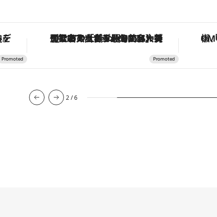
な名入れギフトまで。大人のための「ReFa GINZA」クルーズ
「土佐和ハーブかき氷」がOMO7高知に登場！生姜、山椒、大葉など目にも舌にも涼を呼ぶ郷土の味
3
/
6