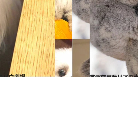
モコゾウ劇場
2020.4.22
オーストラリアの
旅＆お出かけ