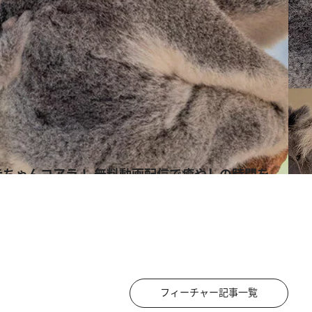
赤ちゃんコアラ！ 無料動画配信で癒やしの時間を
フィーチャー記事一覧