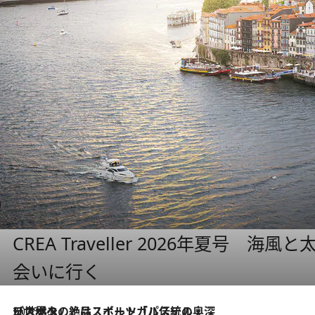
CREA Traveller 2026年夏号
会いに行く
2026.8.8
リスボンの絶品スイーツ「パステル・デ・ナタ」とは？ポルトガル伝統の奥深い世界へ