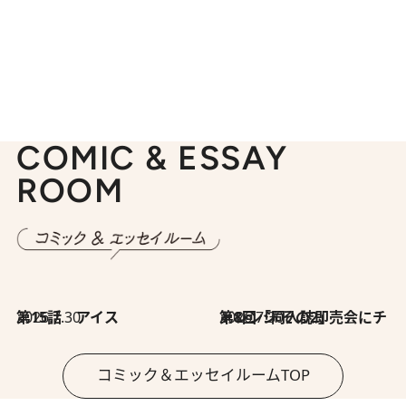
COMIC & ESSAY
ROOM
2026.7.30
第15話 アイス
2026.7.30
第8回「同人誌即売会にチャレンジ その2」
コミック＆エッセイルームTOP