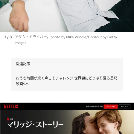
1 / 8
アダム・ドライバー。photo by Mike Windle/Contour by Getty
Images
関連記事
おうち時間が続く今こそチャレンジ 世界観にどっぷり浸る長尺
映画5本