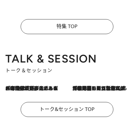
特集 TOP
TALK & SESSION
トーク＆セッション
2026.8.3
「今後値上げがあるとすれば…」「リスクがあるのは今年の冬」エネルギー専門家が語る、ホルムズ海峡封鎖が家庭にもたらす“ある心配”
2026.8.3
「住宅建てられない…」「サーチャージ料の高値が続いている」ホルムズ海峡封鎖による影響はいつまで続く？《エネルギー専門家に聞く“どうなる日本の暮らし”》
トーク&セッション TOP