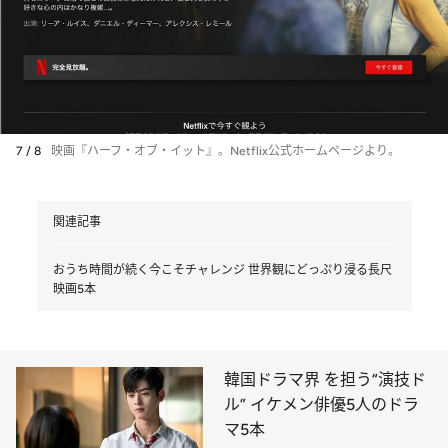
7 / 8
映画『ハーフ・オブ・イット』。Netflix公式ホームページより。
関連記事
おうち時間が続く今こそチャレンジ 世界観にどっぷり浸る長尺
映画5本
韓国ドラマ界 を担う“演技ド
ル” イケメン俳優5人のドラ
マ5本