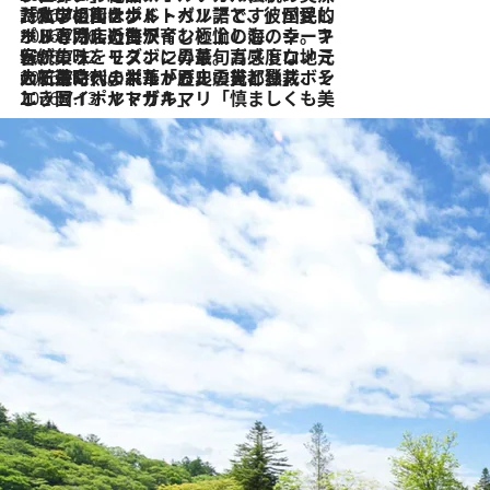
2026.7.27
「私の祖国はポルトガル語です」国民的詩人フェルナンド・ペソアと、彼が愛した文学の街を歩く
2026.7.26
ポルトガル近海が育む極上の海の幸。キリリと冷えた白ワインと愉しむ、シーフード専門店の贅沢
2026.7.22
伝統の味をモダンに昇華。高感度な地元客が集う、リスボンの最旬ガストロノミー
2026.7.21
大航海時代の栄華から、震災、独裁、そして革命へ。ポルトガル・首都リスボンの石畳に刻まれた「歴史の光と影」
2026.7.13
エッセイ・ヤマザキマリ「慎ましくも美しき国 ポルトガル」