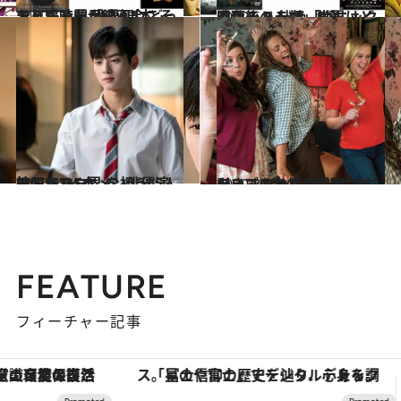
2020.5.9
おうち時間が続く今こそチャレンジ 世界観にどっぷり浸る長尺映画5本
カルチャー
2020.5.3
混乱後の人類、世界はどうなる？ 壮絶「パニック映画＆ドラマ」5選
カルチャー
2020.4.14
韓国ドラマ界 を担う“演技ドル” イケメン俳優5人のドラマ5本
カルチャー
2020.3.22
引きこもり期間に観たくないですか？ 本当にポジティブになれる映画12本
ビューティ＆ヘルス
FEATURE
フィーチャー記事
「星のや富士」でデジタルデトックス。冨士信仰の歴史を辿り、心身を調える。