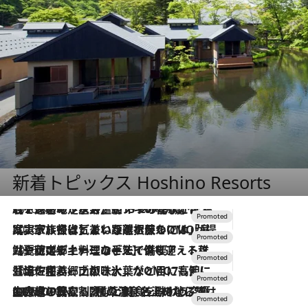
新着トピックス Hoshino Resorts
2026.8.7
【トンボの足水浴】ヒノキの香りに包まれて涼感マックス！約13℃の湧水かけ流しを避暑地「星野温泉 トンボの湯」で体験
2026.7.31
【ホテル帰省】という選択肢をOMOが提案。家族とほどよい距離を保つには「昼は実家、夜は気兼ねなくホテルで！」
2026.7.24
【夏限定ディナーコース】旬を迎える稚鮎や花ズッキーニなどをイタリア・トスカーナの郷土料理の手法で満喫！
2026.7.17
「土佐和ハーブかき氷」がOMO7高知に登場！生姜、山椒、大葉など目にも舌にも涼を呼ぶ郷土の味
2026.7.10
NEW OPEN！【界 草津】名湯の地に誕生。趣の異なる2種の温泉と上州ならではの会席・蕎麦割烹など美食を味わう究極の癒やし旅