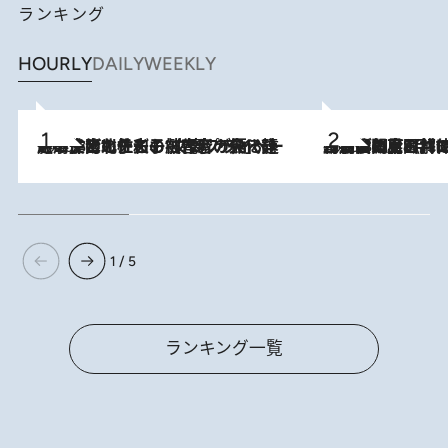
ランキング
HOURLY
DAILY
WEEKLY
2026.8.3
《「文士の子ども被害者の会」発足！》阿川佐和子（72）が語る遠藤周作に北杜夫、劇作家・矢代静一の子どもたちの“文豪プライベート事件簿”
2026.8.8
「最後に見られてよかった」上野動物園の東園パンダ舎が解体前に特別公開。8月16日まで延長されたパネル展と共に辿る“半世紀”のパンダ飼育《解体工事の図面あり》
1 / 5
ランキング一覧