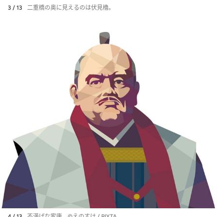
3 / 13
二重橋の奥に見えるのは伏見櫓。
4 / 13
不満げな家康。©えのすけ / PIXTA