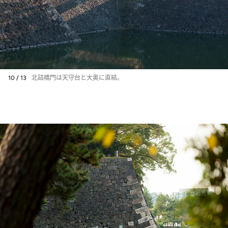
10 / 13
北詰橋門は天守台と大奥に直結。