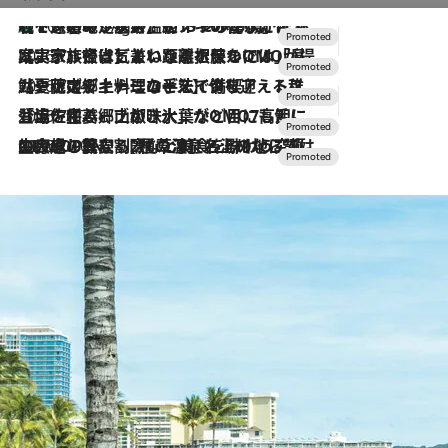
【トンボの足水浴】ヒノキの香りに包まれて涼感マックス！約13℃の湧水かけ流しを避暑地「星野温泉 トンボの湯」で体験
10 Hours Ago
2026.7.31
【ホテル帰省】という選択肢をOMOが提案。家族とほどよい距離を保つには「昼は実家、夜は気兼ねなくホテルで！」
2026.7.24
【夏限定ディナーコース】旬を迎える稚鮎や花ズッキーニなどをイタリア・トスカーナの郷土料理の手法で満喫！
2026.7.17
「土佐和ハーブかき氷」がOMO7高知に登場！生姜、山椒、大葉など目にも舌にも涼を呼ぶ郷土の味
2026.7.10
NEW OPEN！【界 草津】名湯の地に誕生。趣の異なる2種の温泉と上州ならではの会席・蕎麦割烹など美食を味わう究極の癒やし旅