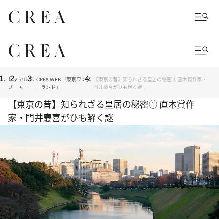
トッ
カルチ
CREA WEB 「東京ワンダ
【東京の昔】知られざる皇居の秘密① 直木賞作家・
プ
ャー
ーランド」
門井慶喜がひも解く謎
【東京の昔】知られざる皇居の秘密① 直木賞作
家・門井慶喜がひも解く謎