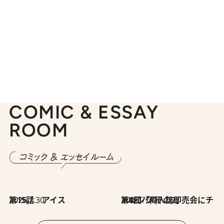
COMIC & ESSAY
ROOM
2026.7.30
第15話 アイス
2026.7.30
第8回「同人誌即売会にチャレンジ その2」