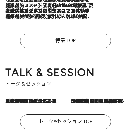
2026.8.6
【厳選旅コスメ】「身軽さ＆UV対策重視！」ヘアアーティストshucoが選んだ夏旅ベストコスメを発表【Mサイズジップ】
2026.8.5
【厳選旅コスメ】国内をあちこち移動する河井菜摘が選んだ夏旅ベストコスメ発表！「リラックスアイテムはマスト」【Mサイズジップ】
2026.8.4
【厳選旅コスメ】「紫外線＆乾燥対策しながらメイク感も！」ヘア＆メイクGeorgeが選んだ夏旅ベストコスメを発表！【Mサイズジップ】
特集 TOP
TALK & SESSION
トーク＆セッション
2026.8.3
「今後値上げがあるとすれば…」「リスクがあるのは今年の冬」エネルギー専門家が語る、ホルムズ海峡封鎖が家庭にもたらす“ある心配”
2026.8.3
「住宅建てられない…」「サーチャージ料の高値が続いている」ホルムズ海峡封鎖による影響はいつまで続く？《エネルギー専門家に聞く“どうなる日本の暮らし”》
トーク&セッション TOP