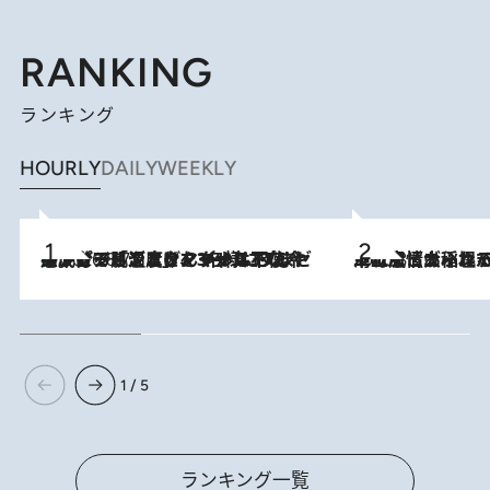
RANKING
ランキング
HOURLY
DAILY
WEEKLY
メントールやエタノールは不使用。ピジョンより、マイルドな冷感成分で肌温度をマイナス3℃まで下げる「ごきげんクール ひんやりアクアミスト」を3名様にプレゼント
2026.8.7
2026.8.5
下町風情あふれる台北屈指の人気エリア・大稲埕でセンスのいい台湾土産《ヴィン
1 / 5
ランキング一覧