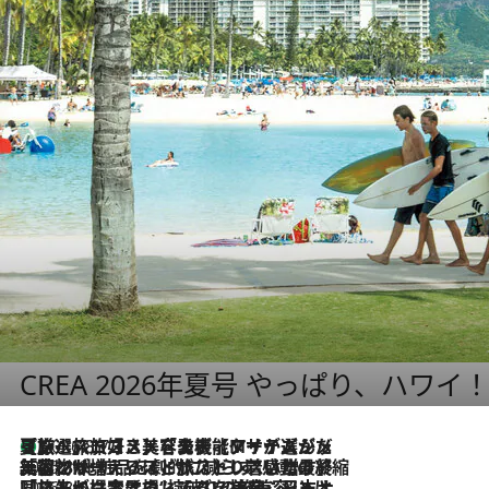
CREA 2026年夏号 やっぱり、ハワイ
【厳選旅コスメ】「多機能アイテムがメイン！」旅好き美容エディターが選んだ夏旅ベストコスメを発表【Mサイズジップ】
2026.8.7
2026.8.6
「荷物が増えるほど旅ストレスは増す」美容ジャーナリストがたどり着いた最終結論。“化粧品を劇的に減らす”感動の凝縮美容とは
2026.8.6
「旅先には金髪ウィッグを持参」日本と同じメイクでは損してる!? 美容ジャーナリストが提案する“掟破りの旅美容”とは