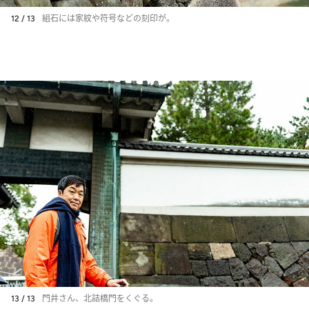
12 / 13
組石には家紋や符号などの刻印が。
13 / 13
門井さん、北詰橋門をくぐる。