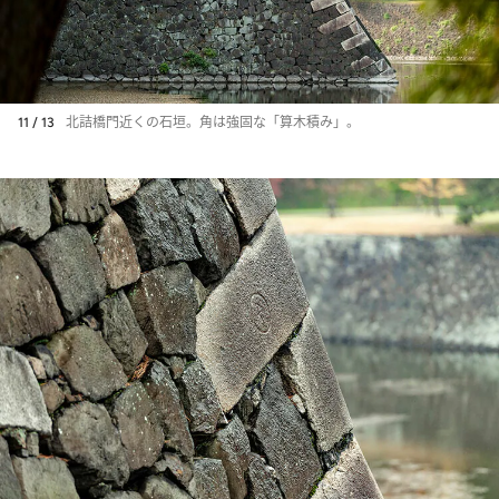
11 / 13
北詰橋門近くの石垣。角は強固な「算木積み」。