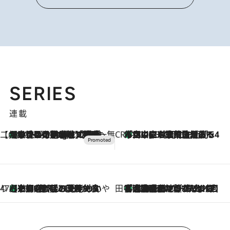
SERIES
連載
【CREA×星野リゾート】唯一無二。癒しと発見が待つ場所へ
【トンボの足水浴】ヒノキの香りに包まれて涼感マックス！約13℃の湧水かけ流しを避暑地「星野温泉 トンボの湯」で体験
10 Hours Ago
CREA'S CHOICE
「立川にも歌舞伎があるんだよ」 片岡仁左衛門・市川中車ら豪華座組みで4年目の立川立飛歌舞伎へ
2026.8.7
47都道府県の手みやげ ひんやりスイーツで夏を満喫
【京都府】この夏絶対食べたい 冷やしておいしいおやつ3選 ひと口目から心を掴む新緑のテリーヌ
2026.8.7
田中稲の勝手に再ブーム
「湘南乃風に憧れて」観客大盛上がりの“タオル回し”に、ラッパー顔負けの高速歌唱まで…さだまさし（74）のアグレッシブすぎる現在地
2026.8.7