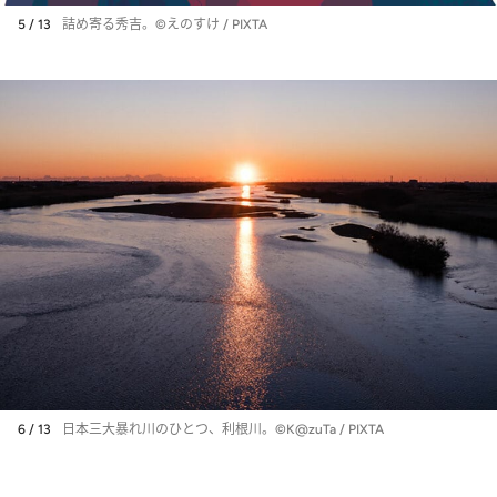
5 / 13
詰め寄る秀吉。©えのすけ / PIXTA
6 / 13
日本三大暴れ川のひとつ、利根川。©K@zuTa / PIXTA