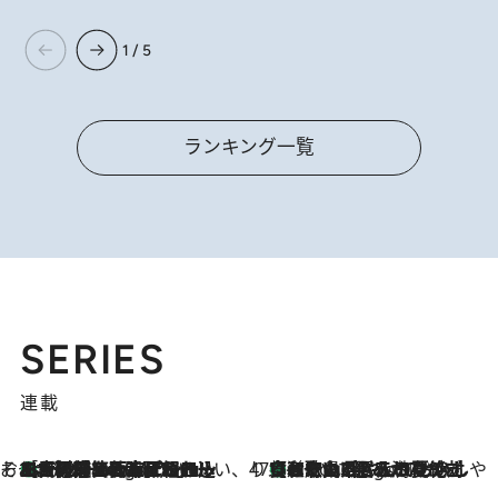
1 / 5
ランキング一覧
SERIES
連載
そおだよおこの関西おいしい、おやつ紀行
［大阪府箕面市］一皿一皿目の前で仕上げられる、料理を巧みに組み込んだアシェットデセールコース「ミチル アシェット デセール（Michiru assiette dessert）」
4 Hours Ago
47都道府県の手みやげ ひんやりスイーツで夏を満喫
【和歌山県】この夏絶対食べたい 冷やしておいしいおやつ3選 みかんがごろっと丸ごと入ったジュレ
4 Hours Ago