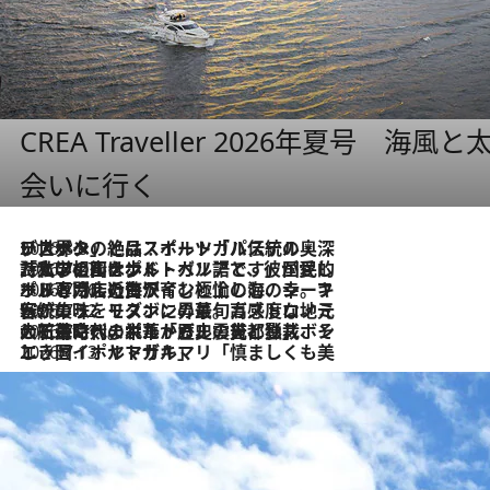
CREA Traveller 2026年夏号
会いに行く
2026.8.8
リスボンの絶品スイーツ「パステル・デ・ナタ」とは？ポルトガル伝統の奥深い世界へ
2026.7.27
「私の祖国はポルトガル語です」国民的詩人フェルナンド・ペソアと、彼が愛した文学の街を歩く
2026.7.26
ポルトガル近海が育む極上の海の幸。キリリと冷えた白ワインと愉しむ、シーフード専門店の贅沢
2026.7.22
伝統の味をモダンに昇華。高感度な地元客が集う、リスボンの最旬ガストロノミー
2026.7.21
大航海時代の栄華から、震災、独裁、そして革命へ。ポルトガル・首都リスボンの石畳に刻まれた「歴史の光と影」
2026.7.13
エッセイ・ヤマザキマリ「慎ましくも美しき国 ポルトガル」