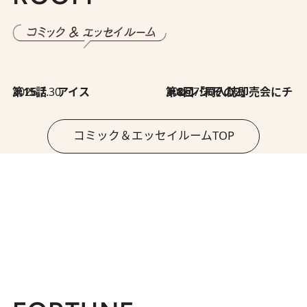
2026.7.30
第15話 アイス
2026.7.30
第8回「同人誌即売会にチャレンジ その2」
コミック＆エッセイルームTOP