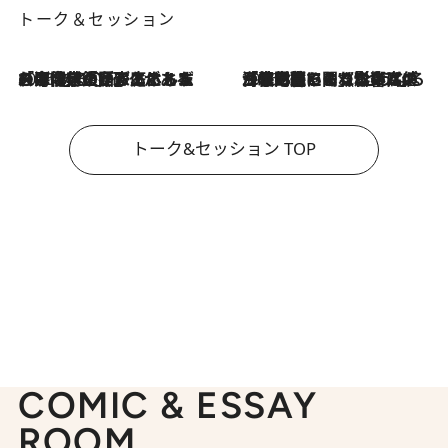
トーク＆セッション
2026.8.3
「今後値上げがあるとすれば…」「リスクがあるのは今年の冬」エネルギー専門家が語る、ホルムズ海峡封鎖が家庭にもたらす“ある心配”
2026.8.3
「住宅建てられない…」「サーチャージ料の高値が続いている」ホルムズ海峡封鎖による影響はいつまで続く？《エネルギー専門家に聞く“どうなる日本の暮らし”》
トーク&セッション TOP
COMIC & ESSAY
ROOM