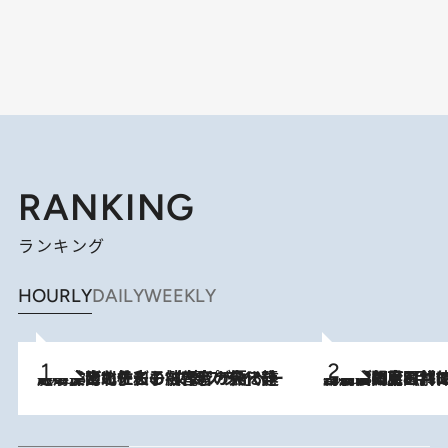
RANKING
ランキング
HOURLY
DAILY
WEEKLY
2026.8.3
《「文士の子ども被害者の会」発足！》阿川佐和子（72）が語る遠藤周作に北杜夫、劇作家・矢代静一の子どもたちの“文豪プライベート事件簿”
2026.8.8
「最後に見られてよかった」上野動物園の東園パンダ舎が解体前に特別公開。8月16日まで延長されたパネル展と共に辿る“半世紀”のパンダ飼育《解体工事の図面あり》