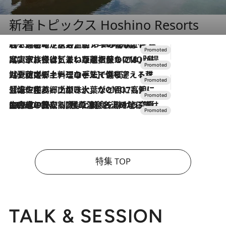
新着トピックス Hoshino Resorts
2026.8.7
【トンボの足水浴】ヒノキの香りに包まれて涼感マックス！約13℃の湧水かけ流しを避暑地「星野温泉 トンボの湯」で体験
2026.7.31
【ホテル帰省】という選択肢をOMOが提案。家族とほどよい距離を保つには「昼は実家、夜は気兼ねなくホテルで！」
2026.7.24
【夏限定ディナーコース】旬を迎える稚鮎や花ズッキーニなどをイタリア・トスカーナの郷土料理の手法で満喫！
2026.7.17
「土佐和ハーブかき氷」がOMO7高知に登場！生姜、山椒、大葉など目にも舌にも涼を呼ぶ郷土の味
2026.7.10
NEW OPEN！【界 草津】名湯の地に誕生。趣の異なる2種の温泉と上州ならではの会席・蕎麦割烹など美食を味わう究極の癒やし旅
特集 TOP
TALK & SESSION