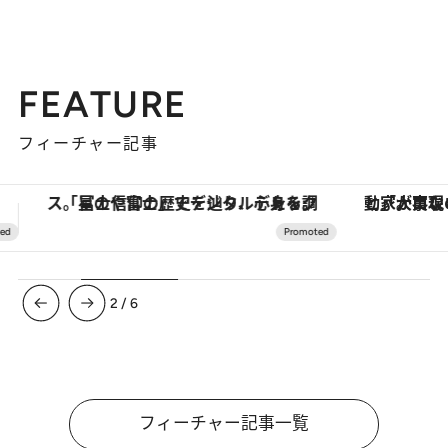
FEATURE
フィーチャー記事
「大事なのは地域の意識を変えること」。ロレックス賞受賞の自然保護活動家が実現させたナイジェリアの自然環境の復活
ヴァシュロン・コンスタンタン
3
/
6
フィーチャー記事一覧