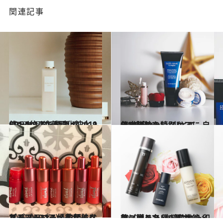
関連記事
2019.12.10
CREAベストコスメ 2019ランキング 美肌化粧水 1位～5位まで発表！
ビューティ＆ヘルス
2019.12.9
年末年始の特別ケアに 自分に贈りたい“ひとてま”美容
ビューティ＆ヘルス
2019.12.12
プチプラコスメ・ザ・ベスト2019〈1〉 旬顔になれるスーパー優秀な美リップ
ビューティ＆ヘルス
2019.12.21
彼に贈りたい！高機能メンズコスメ 洗練された印象に導く名品9選はコレ
ビューティ＆ヘルス