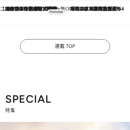
【CREA×星野リゾート】唯一無二。癒しと発見が待つ場所へ
2026.8.7
【トンボの足水浴】ヒノキの香りに包まれて涼感マックス！約13℃の湧水かけ流しを避暑地「星野温泉 トンボの湯」で体験
CREA'S CHOICE
2026.8.7
「立川にも歌舞伎があるんだよ」 片岡仁左衛門・市川中車ら豪華座組みで4年目の立川立飛歌舞伎へ
連載 TOP
SPECIAL
特集