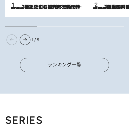
2026.8.3
《「文士の子ども被害者の会」発足！》阿川佐和子（72）が語る遠藤周作に北杜夫、劇作家・矢代静一の子どもたちの“文豪プライベート事件簿”
2026.8.8
「最後に見られてよかった」上野動物園の東園パンダ舎が解体前に特別公開。8月16日まで延長されたパネル展と共に辿る“半世紀”のパンダ飼育《解体工事の図面あり》
1 / 5
ランキング一覧
SERIES