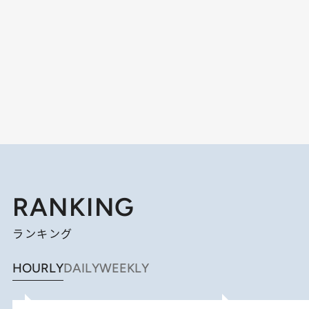
RANKING
ランキング
HOURLY
DAILY
WEEKLY