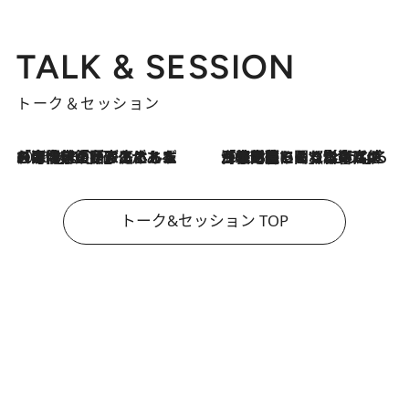
TALK & SESSION
トーク＆セッション
2026.8.3
「今後値上げがあるとすれば…」「リスクがあるのは今年の冬」エネルギー専門家が語る、ホルムズ海峡封鎖が家庭にもたらす“ある心配”
2026.8.3
「住宅建てられない…」「サーチャージ料の高値が続いている」ホルムズ海峡封鎖による影響はいつまで続く？《エネルギー専門家に聞く“どうなる日本の暮らし”》
トーク&セッション TOP