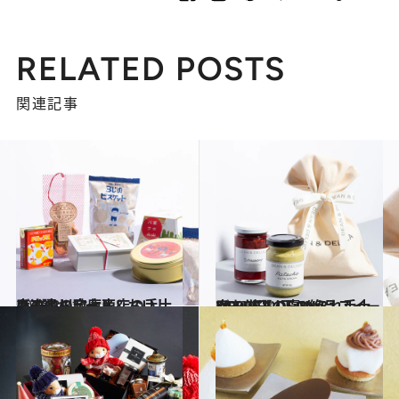
RELATED POSTS
関連記事
2019.8.31
あの中川政七商店の手土産7選 キュート＆おいしい逸品の宝庫！
グルメ
2019.8.3
3,000円以下の絶品スイーツを厳選 DEAN & DELUCAの褒められ手土産
グルメ