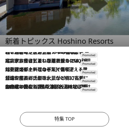
新着トピックス Hoshino Resorts
2026.8.7
【トンボの足水浴】ヒノキの香りに包まれて涼感マックス！約13℃の湧水かけ流しを避暑地「星野温泉 トンボの湯」で体験
2026.7.31
【ホテル帰省】という選択肢をOMOが提案。家族とほどよい距離を保つには「昼は実家、夜は気兼ねなくホテルで！」
2026.7.24
【夏限定ディナーコース】旬を迎える稚鮎や花ズッキーニなどをイタリア・トスカーナの郷土料理の手法で満喫！
2026.7.17
「土佐和ハーブかき氷」がOMO7高知に登場！生姜、山椒、大葉など目にも舌にも涼を呼ぶ郷土の味
2026.7.10
NEW OPEN！【界 草津】名湯の地に誕生。趣の異なる2種の温泉と上州ならではの会席・蕎麦割烹など美食を味わう究極の癒やし旅
特集 TOP