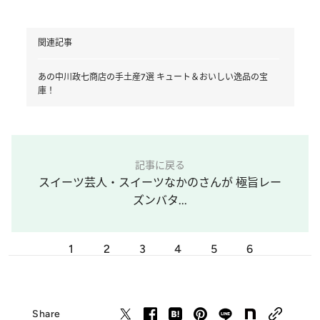
関連記事
あの中川政七商店の手土産7選 キュート＆おいしい逸品の宝
庫！
記事に戻る
スイーツ芸人・スイーツなかのさんが 極旨レー
ズンバタ...
1
2
3
4
5
6
Share