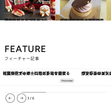
2019.10.28
噂のクリスマスケーキを実食レポ！ ＠ザ・リッツ・カールトン東京
グルメ
2019.10.13
スイーツ天国・神戸の個性派洋菓子店 北野の近くで完売になるほど人気！
グルメ
FEATURE
フィーチャー記事
ヴァシュロン・コンスタンタン「オーヴァーシーズ・オートマティック」。旅愛好家のお気に入りコレクションから、ジェンダーレスな新作が登場
3
/
6