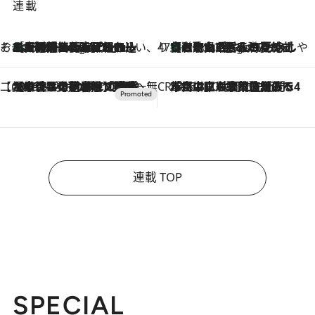
連載
そおだよおこの関西おいしい、おやつ紀行
［大阪府箕面市］一皿一皿目の前で仕上げられる、料理を巧みに組み込んだアシェットデセールコース「ミチル アシェット デセール（Michiru assiette dessert）」
6 Hours Ago
47都道府県の手みやげ ひんやりスイーツで夏を満喫
【和歌山県】この夏絶対食べたい 冷やしておいしいおやつ3選 みかんがごろっと丸ごと入ったジュレ
6 Hours Ago
【CREA×星野リゾート】唯一無二。癒しと発見が待つ場所へ
2026.8.7
【トンボの足水浴】ヒノキの香りに包まれて涼感マックス！約13℃の湧水かけ流しを避暑地「星野温泉 トンボの湯」で体験
CREA'S CHOICE
2026.8.7
「立川にも歌舞伎があるんだよ」 片岡仁左衛門・市川中車ら豪華座組みで4年目の立川立飛歌舞伎へ
連載 TOP
SPECIAL