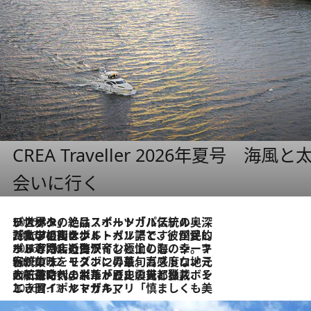
CREA Traveller 2026年夏号
会いに行く
2026.8.8
リスボンの絶品スイーツ「パステル・デ・ナタ」とは？ポルトガル伝統の奥深い世界へ
2026.7.27
「私の祖国はポルトガル語です」国民的詩人フェルナンド・ペソアと、彼が愛した文学の街を歩く
2026.7.26
ポルトガル近海が育む極上の海の幸。キリリと冷えた白ワインと愉しむ、シーフード専門店の贅沢
2026.7.22
伝統の味をモダンに昇華。高感度な地元客が集う、リスボンの最旬ガストロノミー
2026.7.21
大航海時代の栄華から、震災、独裁、そして革命へ。ポルトガル・首都リスボンの石畳に刻まれた「歴史の光と影」
2026.7.13
エッセイ・ヤマザキマリ「慎ましくも美しき国 ポルトガル」