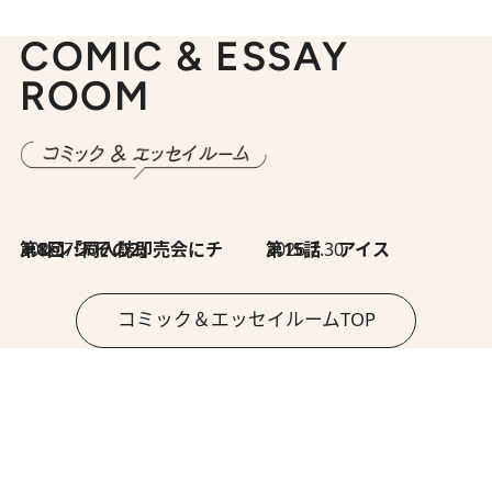
COMIC & ESSAY
ROOM
2026.7.30
第8回「同人誌即売会にチャレンジ その2」
2026.7.30
第15話 アイス
コミック＆エッセイルームTOP