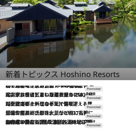
新着トピックス Hoshino Resorts
2026.8.7
【トンボの足水浴】ヒノキの香りに包まれて涼感マックス！約13℃の湧水かけ流しを避暑地「星野温泉 トンボの湯」で体験
2026.7.31
【ホテル帰省】という選択肢をOMOが提案。家族とほどよい距離を保つには「昼は実家、夜は気兼ねなくホテルで！」
2026.7.24
【夏限定ディナーコース】旬を迎える稚鮎や花ズッキーニなどをイタリア・トスカーナの郷土料理の手法で満喫！
2026.7.17
「土佐和ハーブかき氷」がOMO7高知に登場！生姜、山椒、大葉など目にも舌にも涼を呼ぶ郷土の味
2026.7.10
NEW OPEN！【界 草津】名湯の地に誕生。趣の異なる2種の温泉と上州ならではの会席・蕎麦割烹など美食を味わう究極の癒やし旅