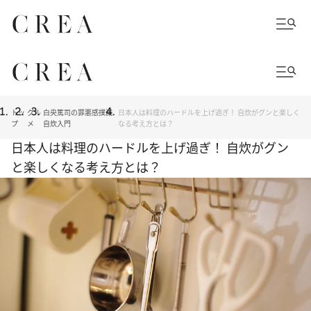
トッ
グル
白央篤司の罪悪感撲滅
日本人は料理のハードルを上げ過ぎ！ 自炊がグンと楽しく
プ
メ
自炊入門
なる考え方とは？
日本人は料理のハードルを上げ過ぎ！ 自炊がグン
と楽しくなる考え方とは？