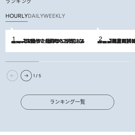
ランキング
HOURLY
DAILY
WEEKLY
2026.8.5
【阿川佐和子さんの年とる力】なぜ70代で始めた趣味は“こんなに楽しい”のか？ ピアノ、俳句…スランプに陥っても続けられる“ある秘訣”とは
2026.8.8
「最後に見られてよかった」上野動物園の東園パンダ舎が解体前に特別公開。8月16日まで延長されたパネル展と共に辿る“半世紀”のパンダ飼育《解体工事の図面あり》
1 / 5
ランキング一覧