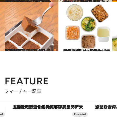
2019.4.12
女は料理できて当然と思ってない？ 心に“エア義母”を飼っているあなたへ
グルメ
2019.3.17
スーパーの「冷凍ドライカレー」を栄養満点な一食にする簡単アイデア
グルメ
2018.12.29
医者が考案した「長生きみそ汁」 みその効果と“みそ玉”の作り方
グルメ
2016.4.15
冷蔵庫にこれさえあれば安心！ 驚きの即戦力「常備菜」6品レシピ
グルメ
FEATURE
フィーチャー記事
ヴァシュロン・コンスタンタン「オーヴァーシーズ・オートマティック」。旅愛好家のお気に入りコレクションから、ジェンダーレスな新作が登場
【夏限定ディナーコース】旬を迎