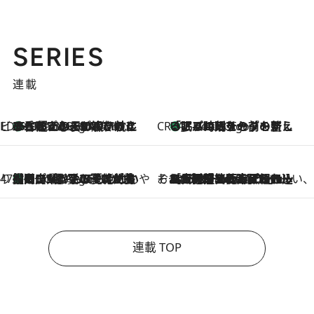
SERIES
連載
ビューティいいもの集め EDITORS' BEST
35℃超えの日の夜、枕にひと吹き！ BAUMのルームスプレーが、ひのきの香りで心まで解きほぐす
3 Hours Ago
CREA'S CHOICE
「眠る時刻をセットする」——眠りの前を整える、バルミューダの新しいアプローチ
3 Hours Ago
47都道府県の手みやげ ひんやりスイーツで夏を満喫
【岡山県】この夏絶対食べたい 冷やしておいしいおやつ3選 フルーツが主役のプリンやアイスが勢揃い
3 Hours Ago
そおだよおこの関西おいしい、おやつ紀行
2026.8.9
［大阪府箕面市］一皿一皿目の前で仕上げられる、料理を巧みに組み込んだアシェットデセールコース「ミチル アシェット デセール（Michiru assiette dessert）」
連載 TOP