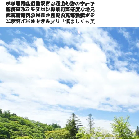
2026.7.26
ポルトガル近海が育む極上の海の幸。キリリと冷えた白ワインと愉しむ、シーフード専門店の贅沢
2026.7.22
伝統の味をモダンに昇華。高感度な地元客が集う、リスボンの最旬ガストロノミー
2026.7.21
大航海時代の栄華から、震災、独裁、そして革命へ。ポルトガル・首都リスボンの石畳に刻まれた「歴史の光と影」
2026.7.13
エッセイ・ヤマザキマリ「慎ましくも美しき国 ポルトガル」