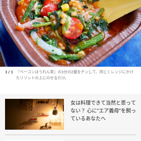
3 / 3
『ベーコンほうれん草』の3分の2量をチンして、同じくレンジにかけ
たリゾットの上にのせるだけ。
女は料理できて当然と思って
ない？ 心に“エア義母”を飼っ
ているあなたへ