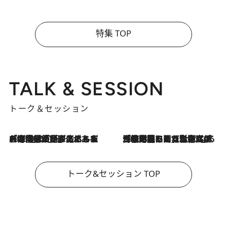
特集 TOP
TALK & SESSION
トーク＆セッション
2026.8.3
「今後値上げがあるとすれば…」「リスクがあるのは今年の冬」エネルギー専門家が語る、ホルムズ海峡封鎖が家庭にもたらす“ある心配”
2026.8.3
「住宅建てられない…」「サーチャージ料の高値が続いている」ホルムズ海峡封鎖による影響はいつまで続く？《エネルギー専門家に聞く“どうなる日本の暮らし”》
トーク&セッション TOP