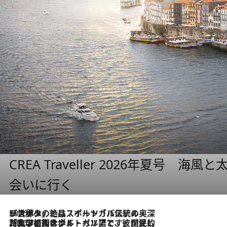
CREA Traveller 2026年夏号
会いに行く
2026.8.8
リスボンの絶品スイーツ「パステル・デ・ナタ」とは？ポルトガル伝統の奥深い世界へ
2026.7.27
「私の祖国はポルトガル語です」国民的詩人フェルナンド・ペソアと、彼が愛した文学の街を歩く