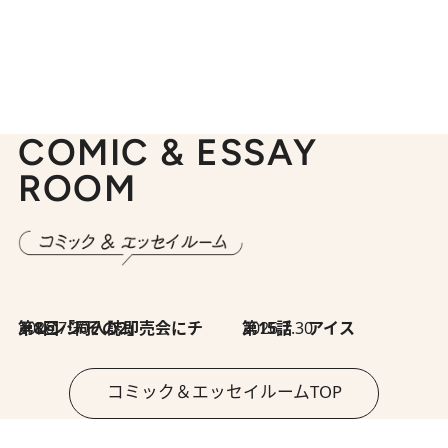
COMIC & ESSAY
ROOM
2026.7.30
第8回「同人誌即売会にチャレンジ その2」
2026.7.30
第15話 アイス
コミック＆エッセイルームTOP