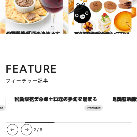
2017.12.21
47都道府県の美味しいすぐれもの 「酒のつまみ」～関東篇～
グルメ
2018.12.24
人気スイーツ土産ベスト10 東京駅「グランスタ杯 2018冬」発表！
グルメ
FEATURE
フィーチャー記事
【銀座で出合う最旬美容】美髪ケアや上質な眠り…セルフケアのアップデートから、特別な名入れギフトまで。大人のための「ReFa GINZA」クルーズ
3
/
6