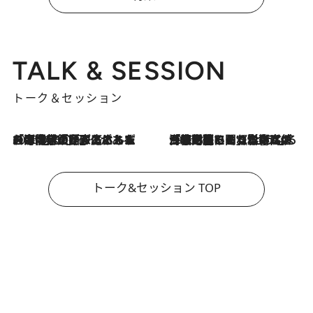
TALK & SESSION
トーク＆セッション
2026.8.3
「今後値上げがあるとすれば…」「リスクがあるのは今年の冬」エネルギー専門家が語る、ホルムズ海峡封鎖が家庭にもたらす“ある心配”
2026.8.3
「住宅建てられない…」「サーチャージ料の高値が続いている」ホルムズ海峡封鎖による影響はいつまで続く？《エネルギー専門家に聞く“どうなる日本の暮らし”》
トーク&セッション TOP