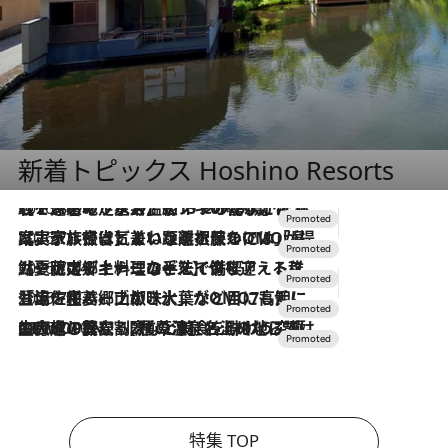
新着トピックス Hoshino Resorts
2026.8.7
【トンボの足水浴】ヒノキの香りに包まれて涼感マックス！約13℃の湧水かけ流しを避暑地「星野温泉 トンボの湯」で体験
2026.7.31
【ホテル帰省】という選択肢をOMOが提案。家族とほどよい距離を保つには「昼は実家、夜は気兼ねなくホテルで！」
2026.7.24
【夏限定ディナーコース】旬を迎える稚鮎や花ズッキーニなどをイタリア・トスカーナの郷土料理の手法で満喫！
2026.7.17
「土佐和ハーブかき氷」がOMO7高知に登場！生姜、山椒、大葉など目にも舌にも涼を呼ぶ郷土の味
2026.7.10
NEW OPEN！【界 草津】名湯の地に誕生。趣の異なる2種の温泉と上州ならではの会席・蕎麦割烹など美食を味わう究極の癒やし旅
特集 TOP