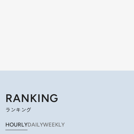
RANKING
ランキング
HOURLY
DAILY
WEEKLY