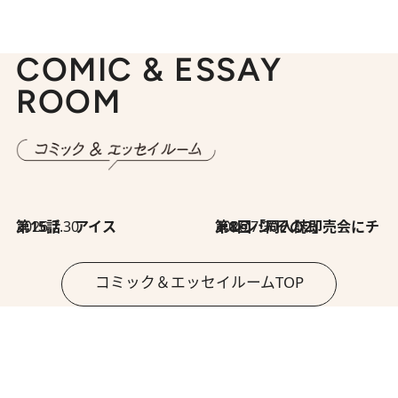
COMIC & ESSAY
ROOM
2026.7.30
第15話 アイス
2026.7.30
第8回「同人誌即売会にチャレンジ その2」
コミック＆エッセイルームTOP