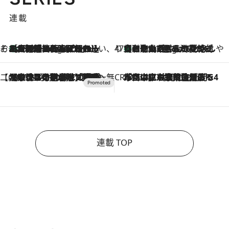
連載
そおだよおこの関西おいしい、おやつ紀行
［大阪府箕面市］一皿一皿目の前で仕上げられる、料理を巧みに組み込んだアシェットデセールコース「ミチル アシェット デセール（Michiru assiette dessert）」
8 Hours Ago
47都道府県の手みやげ ひんやりスイーツで夏を満喫
【和歌山県】この夏絶対食べたい 冷やしておいしいおやつ3選 みかんがごろっと丸ごと入ったジュレ
8 Hours Ago
【CREA×星野リゾート】唯一無二。癒しと発見が待つ場所へ
2026.8.7
【トンボの足水浴】ヒノキの香りに包まれて涼感マックス！約13℃の湧水かけ流しを避暑地「星野温泉 トンボの湯」で体験
CREA'S CHOICE
2026.8.7
「立川にも歌舞伎があるんだよ」 片岡仁左衛門・市川中車ら豪華座組みで4年目の立川立飛歌舞伎へ
連載 TOP