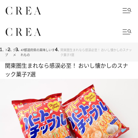
トッ
グル
47都道府県の美味しいすぐ
関東圏生まれなら感涙必至！ おいし懐かしのスナッ
プ
メ
れもの
ク菓子7選
関東圏生まれなら感涙必至！ おいし懐かしのスナ
ック菓子7選