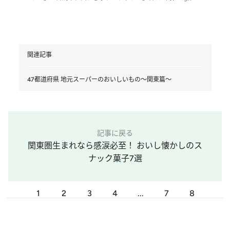
関連記事
47都道府県 地元スーパーのおいしいもの～関東篇～
記事に戻る
関東圏生まれなら感涙必至！ おいし懐かしのス
ナック菓子7選
1
2
3
4
...
7
8