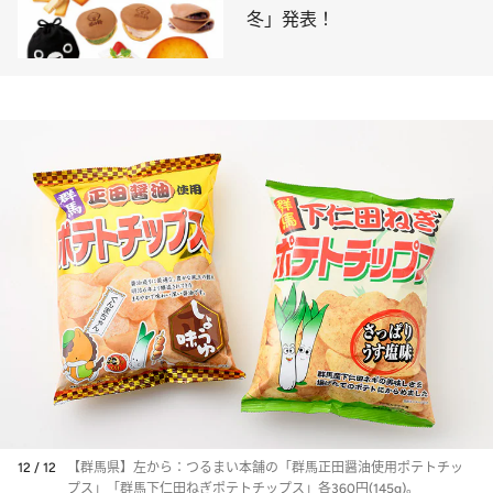
冬」発表！
12 / 12
【群馬県】左から：つるまい本舗の「群馬正田醤油使用ポテトチッ
プス」「群馬下仁田ねぎポテトチップス」各360円(145g)。