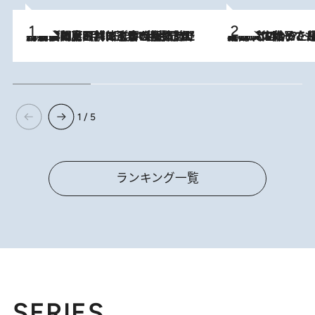
2026.8.8
「最後に見られてよかった」上野動物園の東園パンダ舎が解体前に特別公開。8月16日まで延長されたパネル展と共に辿る“半世紀”のパンダ飼育《解体工事の図面あり》
2026.8.5
【阿川佐和子さんの年とる力】なぜ70代で始めた趣味は“こんなに楽しい”のか？ ピアノ、俳句…スランプに陥っても続けられる“ある秘訣”とは
1 / 5
ランキング一覧
SERIES