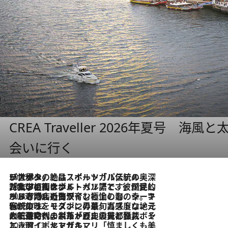
CREA Traveller 2026年夏号
会いに行く
2026.8.8
リスボンの絶品スイーツ「パステル・デ・ナタ」とは？ポルトガル伝統の奥深い世界へ
2026.7.27
「私の祖国はポルトガル語です」国民的詩人フェルナンド・ペソアと、彼が愛した文学の街を歩く
2026.7.26
ポルトガル近海が育む極上の海の幸。キリリと冷えた白ワインと愉しむ、シーフード専門店の贅沢
2026.7.22
伝統の味をモダンに昇華。高感度な地元客が集う、リスボンの最旬ガストロノミー
2026.7.21
大航海時代の栄華から、震災、独裁、そして革命へ。ポルトガル・首都リスボンの石畳に刻まれた「歴史の光と影」
2026.7.13
エッセイ・ヤマザキマリ「慎ましくも美しき国 ポルトガル」