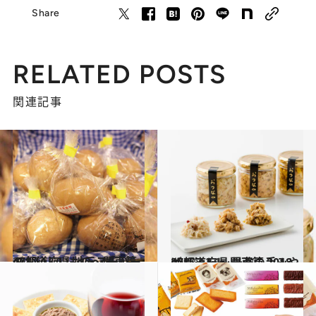
Share
RELATED POSTS
関連記事
2017.1.21
47都道府県 地元スーパーのおいしいもの～関東篇～
グルメ
2018.12.1
47都道府県 最強の手みやげリスト ～関東篇 2018～
グルメ