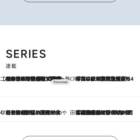
SERIES
連載
【CREA×星野リゾート】唯一無二。癒しと発見が待つ場所へ
【トンボの足水浴】ヒノキの香りに包まれて涼感マックス！約13℃の湧水かけ流しを避暑地「星野温泉 トンボの湯」で体験
2026.8.7
CREA'S CHOICE
「立川にも歌舞伎があるんだよ」 片岡仁左衛門・市川中車ら豪華座組みで4年目の立川立飛歌舞伎へ
2026.8.7
47都道府県の手みやげ ひんやりスイーツで夏を満喫
【京都府】この夏絶対食べたい 冷やしておいしいおやつ3選 ひと口目から心を掴む新緑のテリーヌ
2026.8.7
田中稲の勝手に再ブーム
2026.8.7
「湘南乃風に憧れて」観客大盛上がりの“タオル回し”に、ラッパー顔負けの高速歌唱まで…さだまさし（74）のアグレッシブすぎる現在地