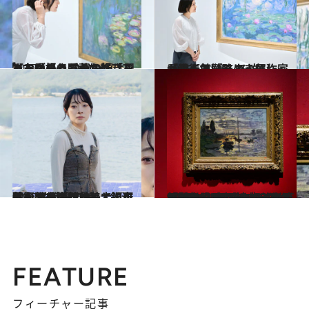
2025.1.4
【モネの＜睡蓮＞】「みんなが好きだから好きじゃない」と10代の頃は思っていたのに…なぜここまで愛されるのか？
カルチャー
2025.1.4
【大人気「モネ」展】「混んでいるときは…」元美術館勤務の人気作家が教える“楽しみ方”
カルチャー
2025.3.5
歌人・上坂あゆ美と巡る、のびのびとして、自然な“佐渡島の美”。銀河芸術祭や大野亀、大川屋外版画美術館まで
旅＆お出かけ
2025.2.27
“印象派”の由来のモネ『印象・日の出』双子作品を常設展示！ 赤レンガが美しい“姫路市立美術館”は、知る人ぞ知る名所【4月は、姫路ゆかりの髙田賢三展も】
旅＆お出かけ
FEATURE
フィーチャー記事