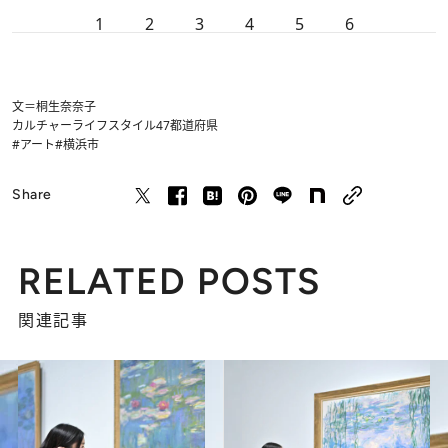
1
2
3
4
5
6
文＝桐生奈奈子
カルチャー
ライフスタイル
47都道府県
#アート
#横浜市
Share
RELATED POSTS
関連記事