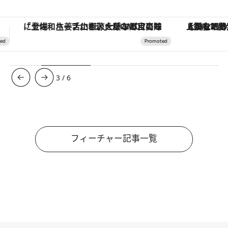
【銀座で出合う最旬美容】美髪ケアや上質な眠り…セルフケアのアップデートから、特別な名入れギフトまで。大人のための「ReFa GINZA」クルーズ
【夏限定ディナーコース】旬を迎
3
/
6
フィーチャー記事一覧