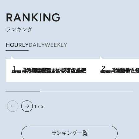
RANKING
ランキング
HOURLY
DAILY
WEEKLY
2026.8.7
「湘南乃風に憧れて」観客大盛上がりの“タオル回し”に、ラッパー顔負けの高速歌唱まで…さだまさし（74）のアグレッシブすぎる現在地
2026.8.5
【阿川佐和子さんの年とる力】なぜ70代で始めた趣味は“こんなに楽しい”のか？ ピアノ、俳句…スランプに陥っても続けられる“ある秘訣”とは
1 / 5
ランキング一覧