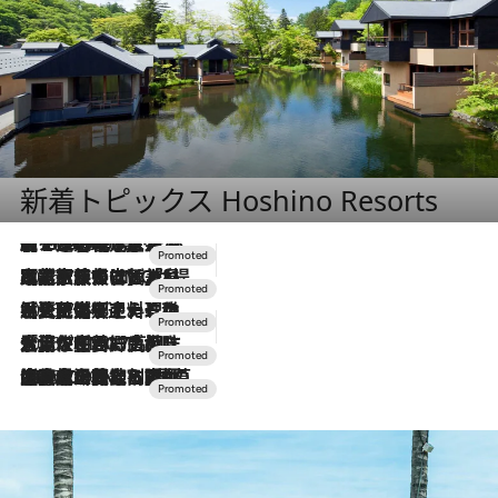
新着トピックス Hoshino Resorts
【トンボの足水浴】ヒノキの香りに包まれて涼感マックス！約13℃の湧水かけ流しを避暑地「星野温泉 トンボの湯」で体験
2026.8.7
2026.7.31
【ホテル帰省】という選択肢をOMOが提案。家族とほどよい距離を保つには「昼は実家、夜は気兼ねなくホテルで！」
2026.7.24
【夏限定ディナーコース】旬を迎える稚鮎や花ズッキーニなどをイタリア・トスカーナの郷土料理の手法で満喫！
2026.7.17
「土佐和ハーブかき氷」がOMO7高知に登場！生姜、山椒、大葉など目にも舌にも涼を呼ぶ郷土の味
2026.7.10
NEW OPEN！【界 草津】名湯の地に誕生。趣の異なる2種の温泉と上州ならではの会席・蕎麦割烹など美食を味わう究極の癒やし旅