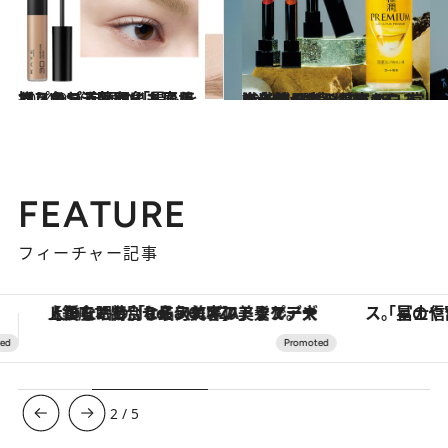
2024.9.30
【プチプラ】ケイト眉用マスカラ 自眉の「黒」を抑えてお洒落眉に！ ふんわり色づき顔印象も変わる
ビューティ＆ヘルス
2024.11.1
海外で日本の美容＝J-Beautyが売れている…常識崩壊のプチプラからあの老舗まで 日本のコスメ名作4選
ビューティ＆ヘルス
FEATURE
フィーチャー記事
「星のや富士」でデジタルデトックス。冨士信仰の歴史を辿り、心身を調える。
3
/
5