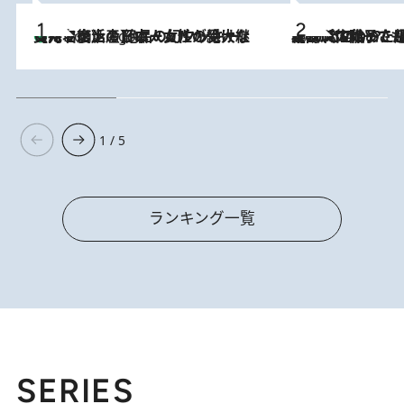
【ハワイ土産】ローカルの絶大な支持で復活！ 絶品の幻クッキー《元ファンの日本人女性が受け継いだ名店》
4 Hours Ago
2026.8.5
【阿川佐和子さんの年とる力】なぜ70代で始めた趣味は“こんなに楽しい”のか？ ピアノ、俳句…スランプに陥っても続けられる“ある秘訣”とは
1 / 5
ランキング一覧
SERIES