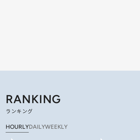
RANKING
ランキング
HOURLY
DAILY
WEEKLY