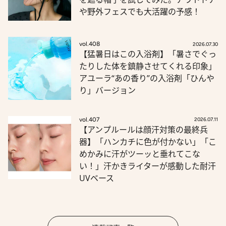
や野外フェスでも大活躍の予感！
vol.408
2026.07.30
【猛暑日はこの入浴剤】「暑さでぐっ
たりした体を鎮静させてくれる印象」
アユーラ“あの香り”の入浴剤「ひんや
り」バージョン
vol.407
2026.07.11
【アンプルールは顔汗対策の最終兵
器】「ハンカチに色が付かない」「こ
めかみに汗がツーッと垂れてこな
い！」汗かきライターが感動した耐汗
UVベース