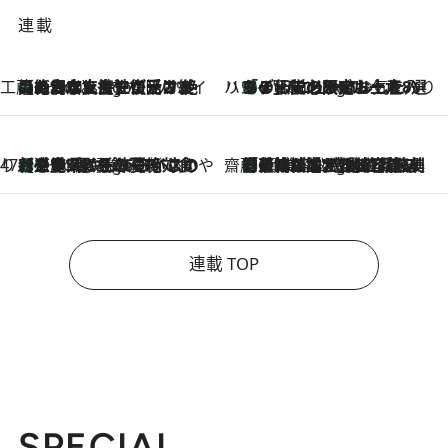
連載
工藤まやのおもてなしハワイ
【ハワイ土産】ローカルの絶大な支持で復活！ 絶品の幻クッキー《元ファンの日本人女性が受け継いだ名店》
4 Hours Ago
ハワイ賢者 リサのお気に入りリスト
あの伝説の限定トートも！ リニューアルした「ディーン＆デルーカ ハワイ」で必須のお土産8選
4 Hours Ago
47都道府県の手みやげ ひんやりスイーツで夏を満喫
【三重県】この夏絶対食べたい 冷やしておいしいおやつ3選 お餅×アイスの新感覚スイーツ
4 Hours Ago
齋藤 薫 美容脳ルネサンス
「荷物が増えるほど旅ストレスは増す」美容ジャーナリストがたどり着いた最終結論。“化粧品を劇的に減らす”感動の凝縮美容とは
4 Hours Ago
連載 TOP
SPECIAL