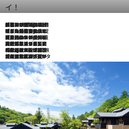
イ！
「荷物が増えるほど旅ストレスは増す」美容ジャーナリストがたどり着いた最終結論。“化粧品を劇的に減らす”感動の凝縮美容とは
4 Hours Ago
「旅先には金髪ウィッグを持参」日本と同じメイクでは損してる!? 美容ジャーナリストが提案する“掟破りの旅美容”とは
4 Hours Ago
【厳選旅コスメ】「身軽さ＆UV対策重視！」ヘアアーティストshucoが選んだ夏旅ベストコスメを発表【Mサイズジップ】
4 Hours Ago
2026.8.5
【厳選旅コスメ】国内をあちこち移動する河井菜摘が選んだ夏旅ベストコスメ発表！「リラックスアイテムはマスト」【Mサイズジップ】
2026.8.4
【厳選旅コスメ】「紫外線＆乾燥対策しながらメイク感も！」ヘア＆メイクGeorgeが選んだ夏旅ベストコスメを発表！【Mサイズジップ】
2026.8.3
【厳選旅コスメ】「保湿もタイパ重視！」“サウナ好き”タレント清水みさとが愛用する夏旅ベストコスメを発表！【Mサイズジップ】