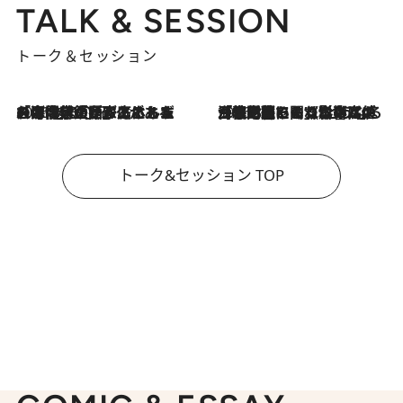
TALK & SESSION
トーク＆セッション
2026.8.3
「今後値上げがあるとすれば…」「リスクがあるのは今年の冬」エネルギー専門家が語る、ホルムズ海峡封鎖が家庭にもたらす“ある心配”
2026.8.3
「住宅建てられない…」「サーチャージ料の高値が続いている」ホルムズ海峡封鎖による影響はいつまで続く？《エネルギー専門家に聞く“どうなる日本の暮らし”》
トーク&セッション TOP