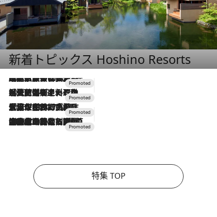
新着トピックス Hoshino Resorts
2026.7.31
【ホテル帰省】という選択肢をOMOが提案。家族とほどよい距離を保つには「昼は実家、夜は気兼ねなくホテルで！」
2026.7.24
【夏限定ディナーコース】旬を迎える稚鮎や花ズッキーニなどをイタリア・トスカーナの郷土料理の手法で満喫！
2026.7.17
「土佐和ハーブかき氷」がOMO7高知に登場！生姜、山椒、大葉など目にも舌にも涼を呼ぶ郷土の味
2026.7.10
NEW OPEN！【界 草津】名湯の地に誕生。趣の異なる2種の温泉と上州ならではの会席・蕎麦割烹など美食を味わう究極の癒やし旅
特集 TOP