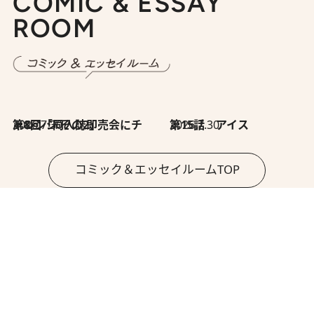
COMIC & ESSAY
ROOM
2026.7.30
第8回「同人誌即売会にチャレンジ その2」
2026.7.30
第15話 アイス
コミック＆エッセイルームTOP