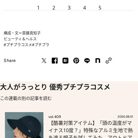
1
2
3
4
5
構成・文＝斎藤真知子
ビューティ＆ヘルス
#プチプラコスメ
#プチプラ
Share
大人がうっとり 優秀プチプラコスメ
この連載の別の記事を読む
vol.409
2026.08.01
【酷暑対策アイテム】「頭の温度がマ
イナス10度？」特殊なアルミ生地で熱
を遮る帽子を試してみた。アウトドア