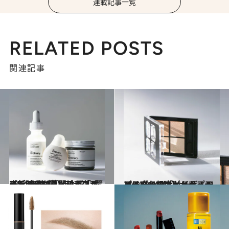
連載記事一覧
RELATED POSTS
関連記事
2024.12.12
プチプラコスメ・ザ・ベスト2024【1】プチプラの新時代が幕開け！「オーディナリー」の “効き”と価格のバランスに驚き
ビューティ＆ヘルス
2024.12.12
プチプラコスメ・ザ・ベスト2024【2】ナチュラルに盛れる「ケイト」のアイシャドウがリップモンスター級大ヒット！
ビューティ＆ヘルス