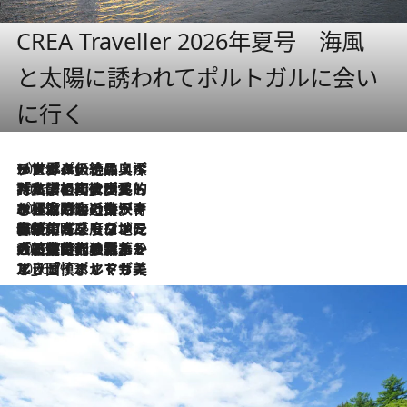
CREA Traveller 2026年夏号 海風
と太陽に誘われてポルトガルに会い
に行く
2026.8.8
リスボンの絶品スイーツ「パステル・デ・ナタ」とは？ポルトガル伝統の奥深い世界へ
2026.7.27
「私の祖国はポルトガル語です」国民的詩人フェルナンド・ペソアと、彼が愛した文学の街を歩く
2026.7.26
ポルトガル近海が育む極上の海の幸。キリリと冷えた白ワインと愉しむ、シーフード専門店の贅沢
2026.7.22
伝統の味をモダンに昇華。高感度な地元客が集う、リスボンの最旬ガストロノミー
2026.7.21
大航海時代の栄華から、震災、独裁、そして革命へ。ポルトガル・首都リスボンの石畳に刻まれた「歴史の光と影」
2026.7.13
エッセイ・ヤマザキマリ「慎ましくも美しき国 ポルトガル」