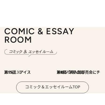
COMIC & ESSAY
ROOM
2026.7.30
第15話 アイス
2026.7.30
第8回「同人誌即売会にチャレンジ その2」
コミック＆エッセイルームTOP