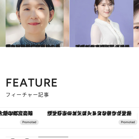
2024.7.14
「かわいいし面白いから楽しい時間」三姉妹の長女を演じた江口のりこが語る、魅力的な家族のエピソード
コミック ＆ エッセイ
2024.7.12
「ホラーとバラエティはすごく似ている」『あのコはだぁれ？』主演渋谷凪咲が清水崇監督の現場で感じた“緊張感”
カルチャー
FEATURE
フィーチャー記事
ヴァシュロン・コンスタンタン「オーヴァーシーズ・オートマティック」。旅愛好家のお気に入りコレクションから、ジェンダーレスな新作が登場