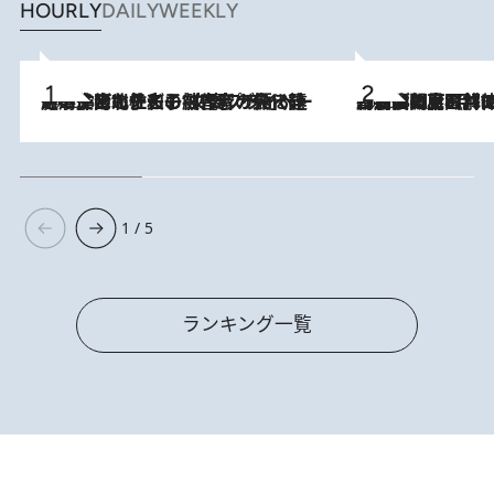
HOURLY
DAILY
WEEKLY
2026.8.3
《「文士の子ども被害者の会」発足！》阿川佐和子（72）が語る遠藤周作に北杜夫、劇作家・矢代静一の子どもたちの“文豪プライベート事件簿”
2026.8.8
「最後に見られてよかった」上野動物園の東園パンダ舎が解体前に特別公開。8月16日まで延長されたパネル展と共に辿る“半世紀”のパンダ飼育《解体工事の図面あり》
1 / 5
ランキング一覧