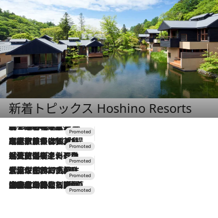
新着トピックス Hoshino Resorts
2026.8.7
【トンボの足水浴】ヒノキの香りに包まれて涼感マックス！約13℃の湧水かけ流しを避暑地「星野温泉 トンボの湯」で体験
2026.7.31
【ホテル帰省】という選択肢をOMOが提案。家族とほどよい距離を保つには「昼は実家、夜は気兼ねなくホテルで！」
2026.7.24
【夏限定ディナーコース】旬を迎える稚鮎や花ズッキーニなどをイタリア・トスカーナの郷土料理の手法で満喫！
2026.7.17
「土佐和ハーブかき氷」がOMO7高知に登場！生姜、山椒、大葉など目にも舌にも涼を呼ぶ郷土の味
2026.7.10
NEW OPEN！【界 草津】名湯の地に誕生。趣の異なる2種の温泉と上州ならではの会席・蕎麦割烹など美食を味わう究極の癒やし旅