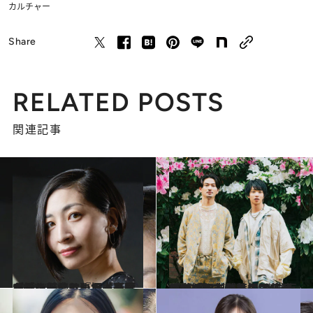
カルチャー
Share
RELATED POSTS
関連記事
2024.7.24
【続きを読む】坂本真綾がふりかえる『レ・ミゼラブル』でぶつかった壁を乗り越えるまで「子育てとの両立はもう必死です」
カルチャー
2024.7.17
「植ちゃんの芝居は伝達の力がすごい」松田凌が舞台『刀剣乱舞』で共演した植田圭輔との“化学反応”を語る
カルチャー