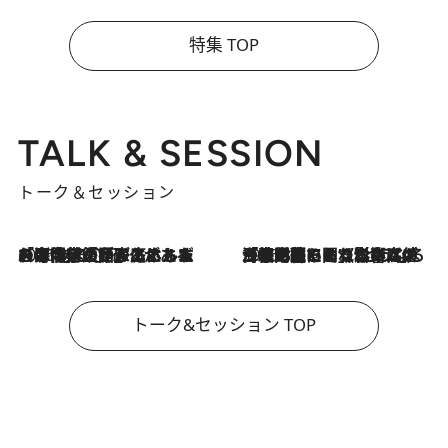
特集 TOP
TALK & SESSION
トーク＆セッション
2026.8.3
「今後値上げがあるとすれば…」「リスクがあるのは今年の冬」エネルギー専門家が語る、ホルムズ海峡封鎖が家庭にもたらす“ある心配”
2026.8.3
「住宅建てられない…」「サーチャージ料の高値が続いている」ホルムズ海峡封鎖による影響はいつまで続く？《エネルギー専門家に聞く“どうなる日本の暮らし”》
トーク&セッション TOP