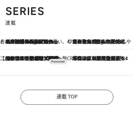
SERIES
連載
そおだよおこの関西おいしい、おやつ紀行
［大阪府箕面市］一皿一皿目の前で仕上げられる、料理を巧みに組み込んだアシェットデセールコース「ミチル アシェット デセール（Michiru assiette dessert）」
3 Hours Ago
47都道府県の手みやげ ひんやりスイーツで夏を満喫
【和歌山県】この夏絶対食べたい 冷やしておいしいおやつ3選 みかんがごろっと丸ごと入ったジュレ
3 Hours Ago
【CREA×星野リゾート】唯一無二。癒しと発見が待つ場所へ
2026.8.7
【トンボの足水浴】ヒノキの香りに包まれて涼感マックス！約13℃の湧水かけ流しを避暑地「星野温泉 トンボの湯」で体験
CREA'S CHOICE
2026.8.7
「立川にも歌舞伎があるんだよ」 片岡仁左衛門・市川中車ら豪華座組みで4年目の立川立飛歌舞伎へ
連載 TOP