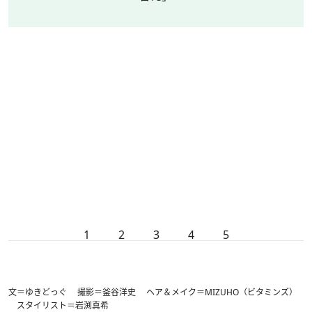
1
2
3
4
5
文＝ゆきどっぐ 撮影＝釜谷洋史 ヘア＆メイク＝MIZUHO（ビタミンズ）
スタイリスト＝岩渕真希