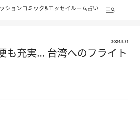
ッション
コミック&エッセイルーム
占い
2024.5.31
便も充実… 台湾へのフライト