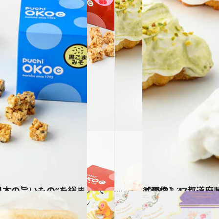
2023.12.22
【画像】47都道府県「手土産グルメ」2024 “東日本の旨いもの”を総まとめ
グルメ