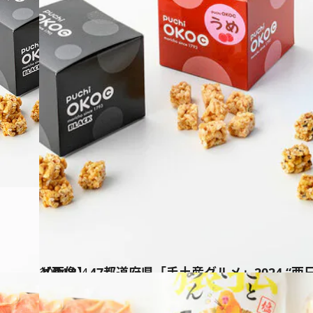
2024.1.4
【画像】47都道府県「手土産グルメ」2024 “西日本の旨いもの”を総まとめ
グルメ