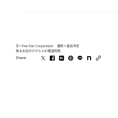
文＝Five Star Corporation 撮影＝釜谷洋史
旅＆お出かけ
グルメ
47都道府県
Share