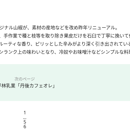
ジナル山椒が、素材の産地などを改め昨年リニューアル。
、手作業で種と枝等を取り除き果皮だけを石臼で丁寧に挽いて
ルーティな香り、ピリッとした辛みがより深く引き出されてい
ンランク上の味わいとなり、冷奴やお味噌汁などシンプルな料
次のページ
平林乳業「丹後カフェオレ」
1
...
5
6