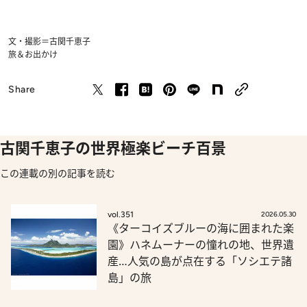
文・撮影＝古関千恵子
旅＆お出かけ
Share
古関千恵子の世界極楽ビーチ百景
この連載の別の記事を読む
vol.351
2026.05.30
《ターコイズブルーの海に囲まれた楽
園》ハネムーナーの憧れの地、世界遺
産…人気の島が点在する「ソシエテ諸
島」の旅