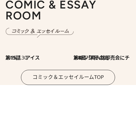
COMIC & ESSAY
ROOM
2026.7.30
第15話 アイス
2026.7.30
第8回「同人誌即売会にチャレンジ その2」
コミック＆エッセイルームTOP