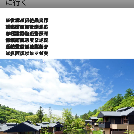
に行く
2026.8.8
リスボンの絶品スイーツ「パステル・デ・ナタ」とは？ポルトガル伝統の奥深い世界へ
2026.7.27
「私の祖国はポルトガル語です」国民的詩人フェルナンド・ペソアと、彼が愛した文学の街を歩く
2026.7.26
ポルトガル近海が育む極上の海の幸。キリリと冷えた白ワインと愉しむ、シーフード専門店の贅沢
2026.7.22
伝統の味をモダンに昇華。高感度な地元客が集う、リスボンの最旬ガストロノミー
2026.7.21
大航海時代の栄華から、震災、独裁、そして革命へ。ポルトガル・首都リスボンの石畳に刻まれた「歴史の光と影」
2026.7.13
エッセイ・ヤマザキマリ「慎ましくも美しき国 ポルトガル」