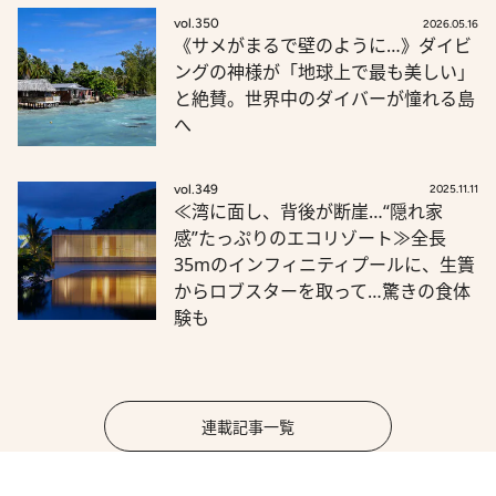
vol.350
2026.05.16
《サメがまるで壁のように…》ダイビ
ングの神様が「地球上で最も美しい」
と絶賛。世界中のダイバーが憧れる島
へ
vol.349
2025.11.11
≪湾に面し、背後が断崖…“隠れ家
感”たっぷりのエコリゾート≫全長
35mのインフィニティプールに、生簀
からロブスターを取って…驚きの食体
験も
連載記事一覧