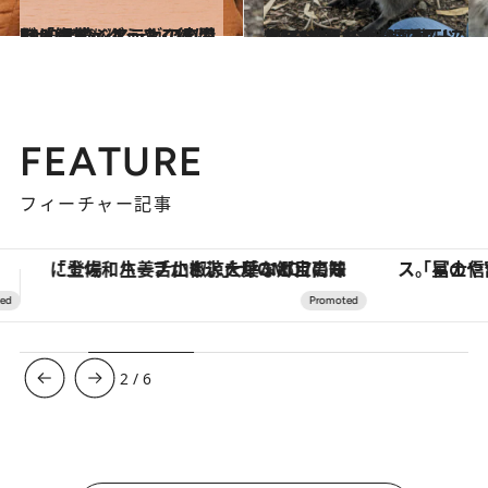
2023.12.2
ビザ解禁、ようやく行けた！ サウジアラビアの港町「ジェッダ」ここは、1400年続くメッカの玄関口
旅＆お出かけ
2023.11.18
人口166人の島に1万匹以上!? “世界一幸せな動物”クオッカの楽園 オーストラリア【ロットネスト島】
旅＆お出かけ
FEATURE
フィーチャー記事
「星のや富士」でデジタルデトックス。冨士信仰の歴史を辿り、心身を調える。
【銀座で出合う最旬美容】美髪ケアや上質な眠
3
/
6