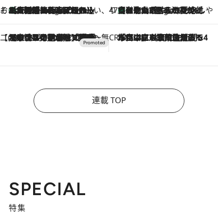
そおだよおこの関西おいしい、おやつ紀行
［大阪府箕面市］一皿一皿目の前で仕上げられる、料理を巧みに組み込んだアシェットデセールコース「ミチル アシェット デセール（Michiru assiette dessert）」
4 Hours Ago
47都道府県の手みやげ ひんやりスイーツで夏を満喫
【和歌山県】この夏絶対食べたい 冷やしておいしいおやつ3選 みかんがごろっと丸ごと入ったジュレ
4 Hours Ago
【CREA×星野リゾート】唯一無二。癒しと発見が待つ場所へ
2026.8.7
【トンボの足水浴】ヒノキの香りに包まれて涼感マックス！約13℃の湧水かけ流しを避暑地「星野温泉 トンボの湯」で体験
CREA'S CHOICE
2026.8.7
「立川にも歌舞伎があるんだよ」 片岡仁左衛門・市川中車ら豪華座組みで4年目の立川立飛歌舞伎へ
連載 TOP
SPECIAL
特集