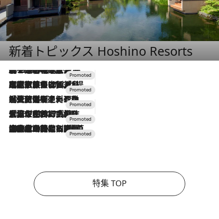
新着トピックス Hoshino Resorts
2026.8.7
【トンボの足水浴】ヒノキの香りに包まれて涼感マックス！約13℃の湧水かけ流しを避暑地「星野温泉 トンボの湯」で体験
2026.7.31
【ホテル帰省】という選択肢をOMOが提案。家族とほどよい距離を保つには「昼は実家、夜は気兼ねなくホテルで！」
2026.7.24
【夏限定ディナーコース】旬を迎える稚鮎や花ズッキーニなどをイタリア・トスカーナの郷土料理の手法で満喫！
2026.7.17
「土佐和ハーブかき氷」がOMO7高知に登場！生姜、山椒、大葉など目にも舌にも涼を呼ぶ郷土の味
2026.7.10
NEW OPEN！【界 草津】名湯の地に誕生。趣の異なる2種の温泉と上州ならではの会席・蕎麦割烹など美食を味わう究極の癒やし旅
特集 TOP