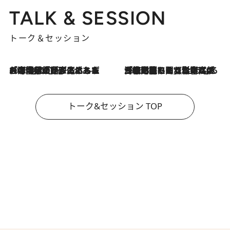
TALK & SESSION
トーク＆セッション
2026.8.3
「今後値上げがあるとすれば…」「リスクがあるのは今年の冬」エネルギー専門家が語る、ホルムズ海峡封鎖が家庭にもたらす“ある心配”
2026.8.3
「住宅建てられない…」「サーチャージ料の高値が続いている」ホルムズ海峡封鎖による影響はいつまで続く？《エネルギー専門家に聞く“どうなる日本の暮らし”》
トーク&セッション TOP