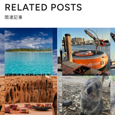
RELATED POSTS
関連記事
2020.5.2
【絶景ビーチBEST10】ビーチの達人が選ぶ、もう一度行きたいビーチは？
旅＆お出かけ
2023.12.16
オーストラリア最注目の街マンジュラ 観光客に愛される理由とは？ 人気のバーベキューボートに乗ってみた！
旅＆お出かけ