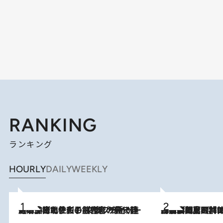
RANKING
ランキング
HOURLY
DAILY
WEEKLY
2026.8.3
《「文士の子ども被害者の会」発足！》阿川佐和子（72）が語る遠藤周作に北杜夫、劇作家・矢代静一の子どもたちの“文豪プライベート事件簿”
2026.8.8
「最後に見られてよかった」上野動物園の東園パンダ舎が解体前に特別公開。8月16日まで延長されたパネル展と共に辿る“半世紀”のパンダ飼育《解体工事の図面あり》