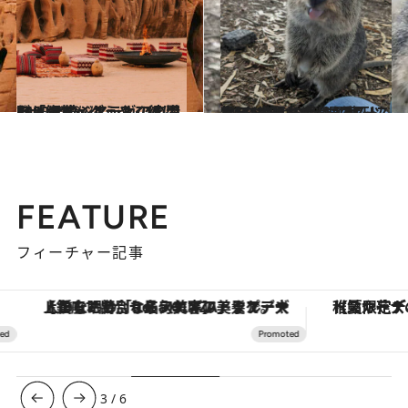
2023.12.2
ビザ解禁、ようやく行けた！ サウジアラビアの港町「ジェッダ」ここは、1400年続くメッカの玄関口
旅＆お出かけ
2023.11.18
人口166人の島に1万匹以上!? “世界一幸せな動物”クオッカの楽園 オーストラリア【ロットネスト島】
旅＆お出かけ
FEATURE
フィーチャー記事
【銀座で出合う最旬美容】美髪ケアや上質な眠り…セルフケアのアップデートから、特別な名入れギフトまで。大人のための「ReFa GINZA」クルーズ
【夏限定ディナーコース】旬を迎
3
/
6