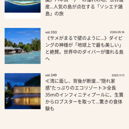
産…人気の島が点在する「ソシエテ諸
島」の旅
vol.350
2026.05.16
《サメがまるで壁のように…》ダイビ
ングの神様が「地球上で最も美しい」
と絶賛。世界中のダイバーが憧れる島
へ
vol.349
2025.11.11
≪湾に面し、背後が断崖…“隠れ家
感”たっぷりのエコリゾート≫全長
35mのインフィニティプールに、生簀
からロブスターを取って…驚きの食体
験も