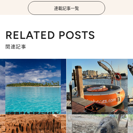
連載記事一覧
RELATED POSTS
関連記事
2020.5.2
【絶景ビーチBEST10】ビーチの達人が選ぶ、もう一度行きたいビーチは？
旅＆お出かけ
2023.12.16
オーストラリア最注目の街マンジュラ 観光客に愛される理由とは？ 人気のバーベキューボートに乗ってみた！
旅＆お出かけ