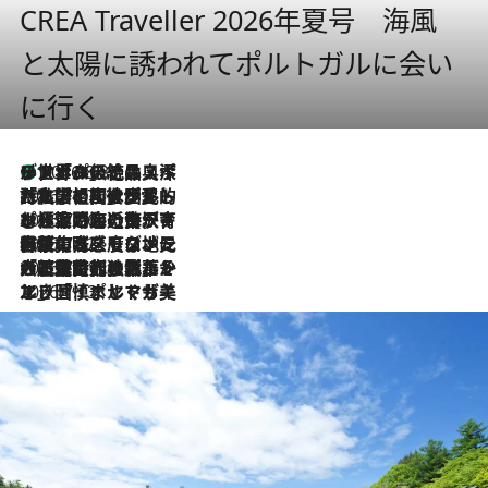
CREA Traveller 2026年夏号 海風
と太陽に誘われてポルトガルに会い
に行く
リスボンの絶品スイーツ「パステル・デ・ナタ」とは？ポルトガル伝統の奥深い世界へ
2026.8.8
2026.7.27
「私の祖国はポルトガル語です」国民的詩人フェルナンド・ペソアと、彼が愛した文学の街を歩く
2026.7.26
ポルトガル近海が育む極上の海の幸。キリリと冷えた白ワインと愉しむ、シーフード専門店の贅沢
2026.7.22
伝統の味をモダンに昇華。高感度な地元客が集う、リスボンの最旬ガストロノミー
2026.7.21
大航海時代の栄華から、震災、独裁、そして革命へ。ポルトガル・首都リスボンの石畳に刻まれた「歴史の光と影」
2026.7.13
エッセイ・ヤマザキマリ「慎ましくも美しき国 ポルトガル」