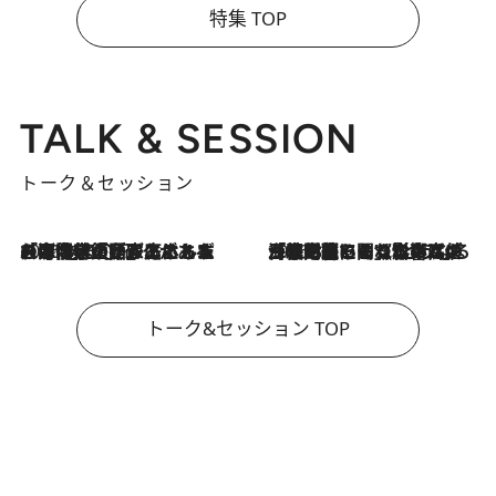
特集 TOP
TALK & SESSION
トーク＆セッション
2026.8.3
「今後値上げがあるとすれば…」「リスクがあるのは今年の冬」エネルギー専門家が語る、ホルムズ海峡封鎖が家庭にもたらす“ある心配”
2026.8.3
「住宅建てられない…」「サーチャージ料の高値が続いている」ホルムズ海峡封鎖による影響はいつまで続く？《エネルギー専門家に聞く“どうなる日本の暮らし”》
トーク&セッション TOP