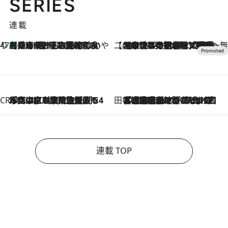
SERIES
連載
47都道府県の手みやげ ひんやりスイーツで夏を満喫
【兵庫県】この夏絶対食べたい 冷やしておいしいおやつ3選 淡路島の恵みをジェラートに集約
2026.8.8
【CREA×星野リゾート】唯一無二。癒しと発見が待つ場所へ
2026.8.7
【トンボの足水浴】ヒノキの香りに包まれて涼感マックス！約13℃の湧水かけ流しを避暑地「星野温泉 トンボの湯」で体験
CREA'S CHOICE
2026.8.7
「立川にも歌舞伎があるんだよ」 片岡仁左衛門・市川中車ら豪華座組みで4年目の立川立飛歌舞伎へ
田中稲の勝手に再ブーム
2026.8.7
「湘南乃風に憧れて」観客大盛上がりの“タオル回し”に、ラッパー顔負けの高速歌唱まで…さだまさし（74）のアグレッシブすぎる現在地
連載 TOP