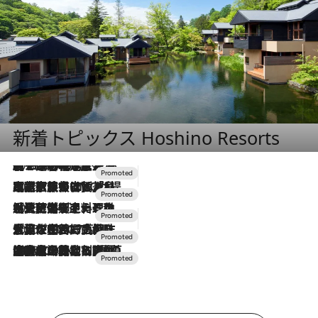
新着トピックス Hoshino Resorts
2026.8.7
【トンボの足水浴】ヒノキの香りに包まれて涼感マックス！約13℃の湧水かけ流しを避暑地「星野温泉 トンボの湯」で体験
2026.7.31
【ホテル帰省】という選択肢をOMOが提案。家族とほどよい距離を保つには「昼は実家、夜は気兼ねなくホテルで！」
2026.7.24
【夏限定ディナーコース】旬を迎える稚鮎や花ズッキーニなどをイタリア・トスカーナの郷土料理の手法で満喫！
2026.7.17
「土佐和ハーブかき氷」がOMO7高知に登場！生姜、山椒、大葉など目にも舌にも涼を呼ぶ郷土の味
2026.7.10
NEW OPEN！【界 草津】名湯の地に誕生。趣の異なる2種の温泉と上州ならではの会席・蕎麦割烹など美食を味わう究極の癒やし旅