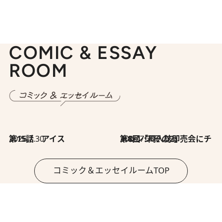
COMIC & ESSAY
ROOM
2026.7.30
第15話 アイス
2026.7.30
第8回「同人誌即売会にチャレンジ その2」
コミック＆エッセイルームTOP