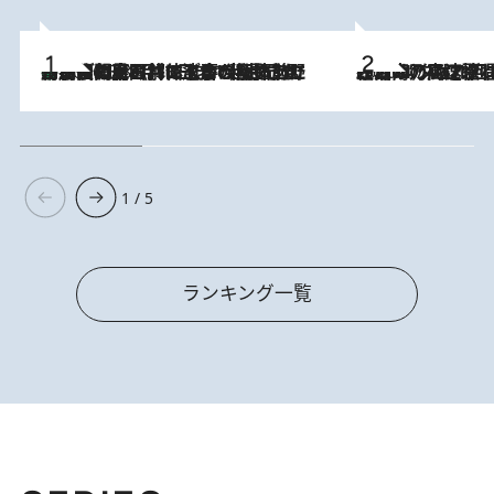
「最後に見られてよかった」上野動物園の東園パンダ舎が解体前に特別公開。8月16日まで延長されたパネル展と共に辿る“半世紀”のパンダ飼育《解体工事の図面あり》
2026.8.8
2026.8.7
「湘南乃風に憧れて」観客大盛上がりの“タオル回し”に、ラッパー顔負けの高速歌唱まで…さだまさし（74）のアグレッシブすぎる現在地
1 / 5
ランキング一覧