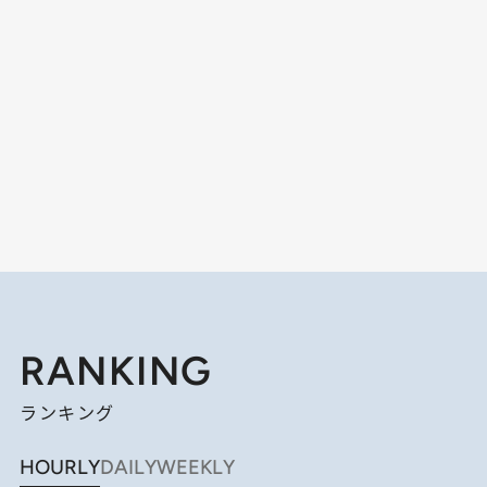
RANKING
ランキング
HOURLY
DAILY
WEEKLY