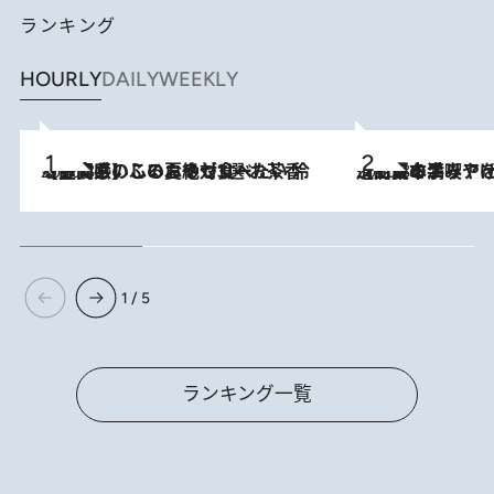
ランキング
HOURLY
DAILY
WEEKLY
2026.8.5
【静岡県】この夏絶対食べたい 冷やしておいしいおやつ3選 お茶香る生食感のふるふるゼリー
2026.8.5
【西日本エリアを総まとめ】 47都道府県の手みやげ ひんやりスイーツで夏を満喫
1 / 5
ランキング一覧