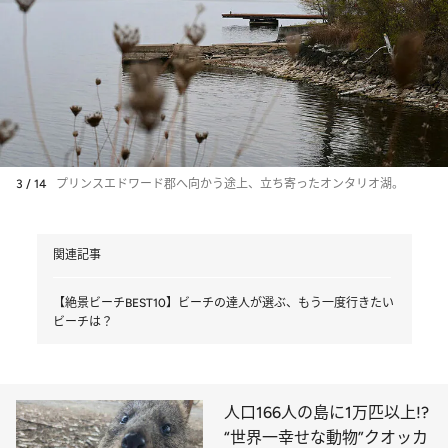
3 / 14
プリンスエドワード郡へ向かう途上、立ち寄ったオンタリオ湖。
関連記事
【絶景ビーチBEST10】ビーチの達人が選ぶ、もう一度行きたい
ビーチは？
人口166人の島に1万匹以上!?
“世界一幸せな動物”クオッカ