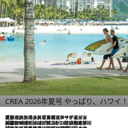
CREA 2026年夏号 やっぱり、ハワイ
【厳選旅コスメ】「多機能アイテムがメイン！」旅好き美容エディターが選んだ夏旅ベストコスメを発表【Mサイズジップ】
2 Hours Ago
2026.8.6
「荷物が増えるほど旅ストレスは増す」美容ジャーナリストがたどり着いた最終結論。“化粧品を劇的に減らす”感動の凝縮美容とは