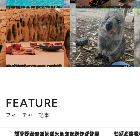
2020.5.2
【絶景ビーチBEST10】ビーチの達人が選ぶ、もう一度行きたいビーチは？
旅＆お出かけ
2023.12.16
オーストラリア最注目の街マンジュラ 観光客に愛される理由とは？ 人気のバーベキューボートに乗ってみた！
旅＆お出かけ
2023.12.2
ビザ解禁、ようやく行けた！ サウジアラビアの港町「ジェッダ」ここは、1400年続くメッカの玄関口
旅＆お出かけ
2023.11.18
人口166人の島に1万匹以上!? “世界一幸せな動物”クオッカの楽園 オーストラリア【ロットネスト島】
旅＆お出かけ
FEATURE
フィーチャー記事
ヴァシュロン・コンスタンタン「オーヴァーシーズ・オートマティック」。旅愛好家のお気に入りコレクションから、ジェンダーレスな新作が登場