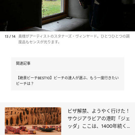
13 / 14
奥様がアーティストのスタナーズ・ヴィンヤード。ひとつひとつの調
度品もセンスが光ります。
関連記事
【絶景ビーチBEST10】ビーチの達人が選ぶ、もう一度行きたい
ビーチは？
ビザ解禁、ようやく行けた！
サウジアラビアの港町「ジェ
ッダ」ここは、1400年続く
メッカの玄関口