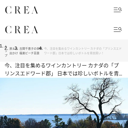
ト
旅＆お
古関千恵子の世界
今、注目を集めるワインカントリー カナダの「プリンスエド
ッ
出かけ
極楽ビーチ百景
ワード郡」日本では珍しいボトルを青田買い！
プ
今、注目を集めるワインカントリー カナダの「プ
リンスエドワード郡」 日本では珍しいボトルを青
田買い！