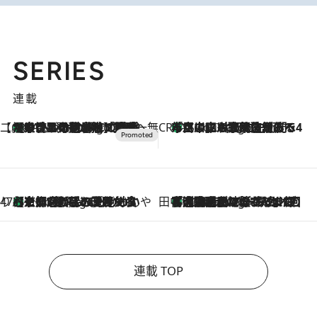
SERIES
連載
【CREA×星野リゾート】唯一無二。癒しと発見が待つ場所へ
【トンボの足水浴】ヒノキの香りに包まれて涼感マックス！約13℃の湧水かけ流しを避暑地「星野温泉 トンボの湯」で体験
21 Minutes Ago
CREA'S CHOICE
「立川にも歌舞伎があるんだよ」 片岡仁左衛門・市川中車ら豪華座組みで4年目の立川立飛歌舞伎へ
2 Hours Ago
47都道府県の手みやげ ひんやりスイーツで夏を満喫
【京都府】この夏絶対食べたい 冷やしておいしいおやつ3選 ひと口目から心を掴む新緑のテリーヌ
2 Hours Ago
田中稲の勝手に再ブーム
「湘南乃風に憧れて」観客大盛上がりの“タオル回し”に、ラッパー顔負けの高速歌唱まで…さだまさし（74）のアグレッシブすぎる現在地
7 Hours Ago
連載 TOP