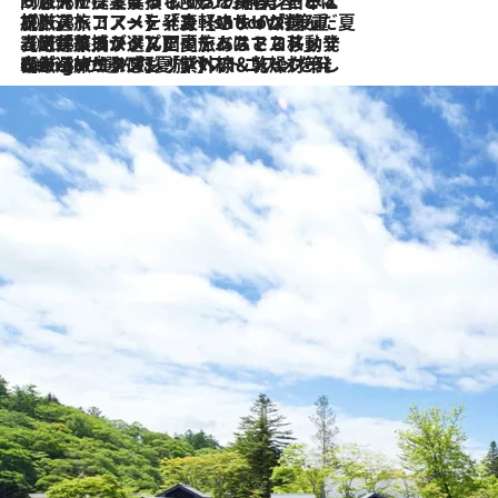
2026.8.6
「旅先には金髪ウィッグを持参」日本と同じメイクでは損してる!? 美容ジャーナリストが提案する“掟破りの旅美容”とは
2026.8.6
【厳選旅コスメ】「身軽さ＆UV対策重視！」ヘアアーティストshucoが選んだ夏旅ベストコスメを発表【Mサイズジップ】
2026.8.5
【厳選旅コスメ】国内をあちこち移動する河井菜摘が選んだ夏旅ベストコスメ発表！「リラックスアイテムはマスト」【Mサイズジップ】
2026.8.4
【厳選旅コスメ】「紫外線＆乾燥対策しながらメイク感も！」ヘア＆メイクGeorgeが選んだ夏旅ベストコスメを発表！【Mサイズジップ】