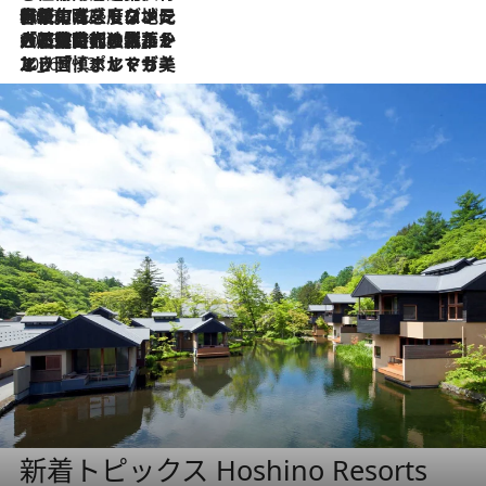
2026.7.22
伝統の味をモダンに昇華。高感度な地元客が集う、リスボンの最旬ガストロノミー
2026.7.21
大航海時代の栄華から、震災、独裁、そして革命へ。ポルトガル・首都リスボンの石畳に刻まれた「歴史の光と影」
2026.7.13
エッセイ・ヤマザキマリ「慎ましくも美しき国 ポルトガル」
新着トピックス Hoshino Resorts