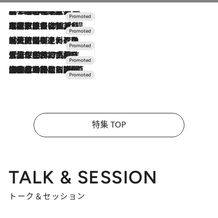
2026.8.7
【トンボの足水浴】ヒノキの香りに包まれて涼感マックス！約13℃の湧水かけ流しを避暑地「星野温泉 トンボの湯」で体験
2026.7.31
【ホテル帰省】という選択肢をOMOが提案。家族とほどよい距離を保つには「昼は実家、夜は気兼ねなくホテルで！」
2026.7.24
【夏限定ディナーコース】旬を迎える稚鮎や花ズッキーニなどをイタリア・トスカーナの郷土料理の手法で満喫！
2026.7.17
「土佐和ハーブかき氷」がOMO7高知に登場！生姜、山椒、大葉など目にも舌にも涼を呼ぶ郷土の味
2026.7.10
NEW OPEN！【界 草津】名湯の地に誕生。趣の異なる2種の温泉と上州ならではの会席・蕎麦割烹など美食を味わう究極の癒やし旅
特集 TOP
TALK & SESSION
トーク＆セッション