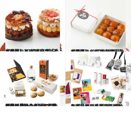
2022.12.23
【画像】 47都道府県「手土産グルメ」2023 “東日本の旨いもの”を総まとめ
グルメ
2023.1.5
【画像】47都道府県「手土産グルメ」2023 “西日本の旨いもの”を総まとめ
グルメ
2023.1.23
編集部員の心を捉えて離さない 贈った相手の印象に残る手みやげ8選 定番から新感覚スイーツまでズラリ
グルメ
2022.12.20
年末年始に感謝の気持ちをプレゼント 距離を縮める魔法のプチギフト8選
ライフスタイル