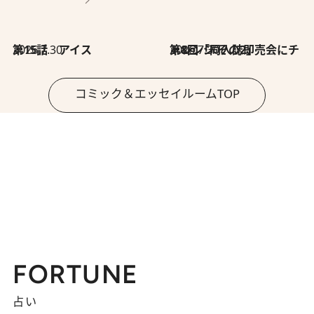
2026.7.30
第15話 アイス
2026.7.30
第8回「同人誌即売会にチャレンジ その2」
コミック＆エッセイルームTOP
FORTUNE
占い