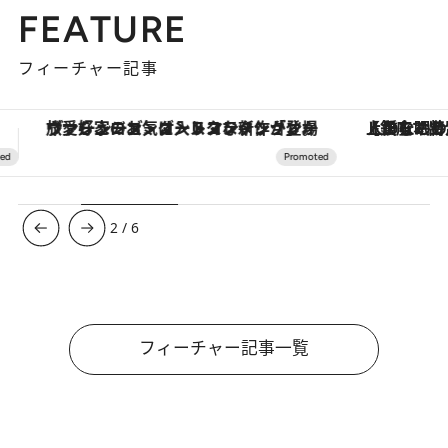
FEATURE
フィーチャー記事
【銀座で出合う最旬美容】美髪ケアや上質な眠り…セルフケアのアップデートから、特別な名入れギフトまで。大人のための「ReFa GINZA」クルーズ
【夏限定ディナーコース】旬を迎
3
/
6
フィーチャー記事一覧