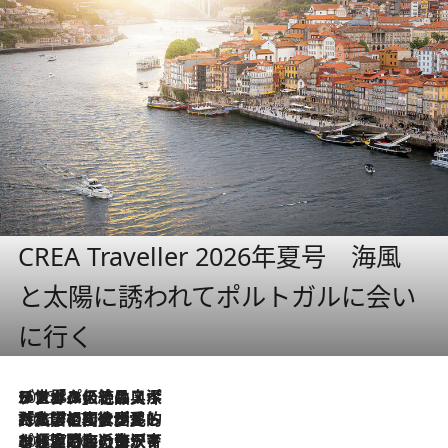
CREA Traveller 2026年夏号 海風
と太陽に誘われてポルトガルに会い
に行く
2026.8.8
リスボンの絶品スイーツ「パステル・デ・ナタ」とは？ポルトガル伝統の奥深い世界へ
2026.7.27
「私の祖国はポルトガル語です」国民的詩人フェルナンド・ペソアと、彼が愛した文学の街を歩く
2026.7.26
ポルトガル近海が育む極上の海の幸。キリリと冷えた白ワインと愉しむ、シーフード専門店の贅沢