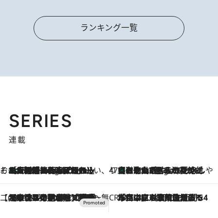
ランキング一覧
SERIES
連載
そおだよおこの関西おいしい、おやつ紀行
［大阪府箕面市］一皿一皿目の前で仕上げられる、料理を巧みに組み込んだアシェットデセールコース「ミチル アシェット デセール（Michiru assiette dessert）」
6 Hours Ago
47都道府県の手みやげ ひんやりスイーツで夏を満喫
【和歌山県】この夏絶対食べたい 冷やしておいしいおやつ3選 みかんがごろっと丸ごと入ったジュレ
6 Hours Ago
【CREA×星野リゾート】唯一無二。癒しと発見が待つ場所へ
2026.8.7
【トンボの足水浴】ヒノキの香りに包まれて涼感マックス！約13℃の湧水かけ流しを避暑地「星野温泉 トンボの湯」で体験
CREA'S CHOICE
2026.8.7
「立川にも歌舞伎があるんだよ」 片岡仁左衛門・市川中車ら豪華座組みで4年目の立川立飛歌舞伎へ