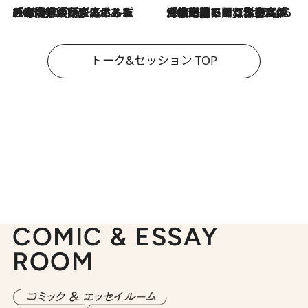
2026.8.3
「今後値上げがあるとすれば…」「リスクがあるのは今年の冬」エネルギー専門家が語る、ホルムズ海峡封鎖が家庭にもたらす“ある心配”
2026.8.3
「住宅建てられない…」「サーチャージ料の高値が続いている」ホルムズ海峡封鎖による影響はいつまで続く？《エネルギー専門家に聞く“どうなる日本の暮らし”》
トーク&セッション TOP
COMIC & ESSAY
ROOM