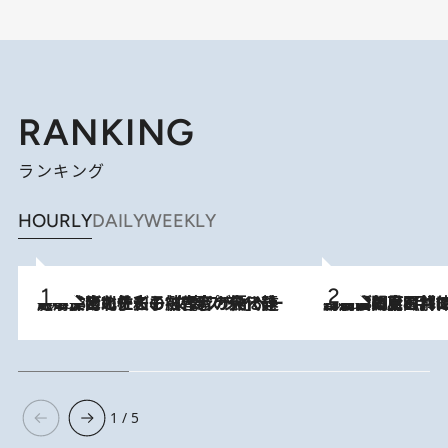
RANKING
ランキング
HOURLY
DAILY
WEEKLY
2026.8.3
《「文士の子ども被害者の会」発足！》阿川佐和子（72）が語る遠藤周作に北杜夫、劇作家・矢代静一の子どもたちの“文豪プライベート事件簿”
2026.8.8
「最後に見られてよかった」上野動物園の東園パンダ舎が解体前に特別公開。8月16日まで延長されたパネル展と共に辿る“半世紀”のパンダ飼育《解体工事の図面あり》
1 / 5