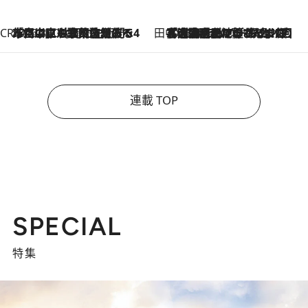
CREA'S CHOICE
2026.8.7
「立川にも歌舞伎があるんだよ」 片岡仁左衛門・市川中車ら豪華座組みで4年目の立川立飛歌舞伎へ
田中稲の勝手に再ブーム
2026.8.7
「湘南乃風に憧れて」観客大盛上がりの“タオル回し”に、ラッパー顔負けの高速歌唱まで…さだまさし（74）のアグレッシブすぎる現在地
連載 TOP
SPECIAL
特集