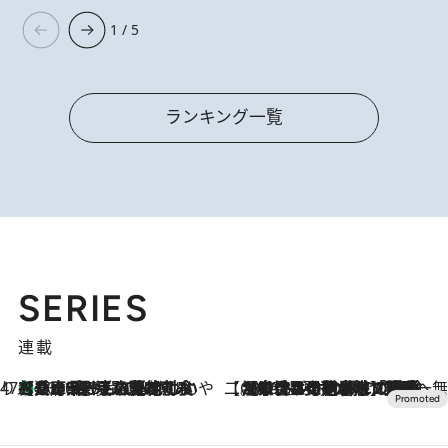
1 / 5
ランキング一覧
SERIES
連載
47都道府県の手みやげ ひんやりスイーツで夏を満喫
【兵庫県】この夏絶対食べたい 冷やしておいしいおやつ3選 淡路島の恵みをジェラートに集約
2026.8.8
【CREA×星野リゾート】唯一無二。癒しと発見が待つ場所へ
2026.8.7
【トンボの足水浴】ヒノキの香りに包まれて涼感マックス！約13℃の湧水かけ流しを避暑地「星野温泉 トンボの湯」で体験