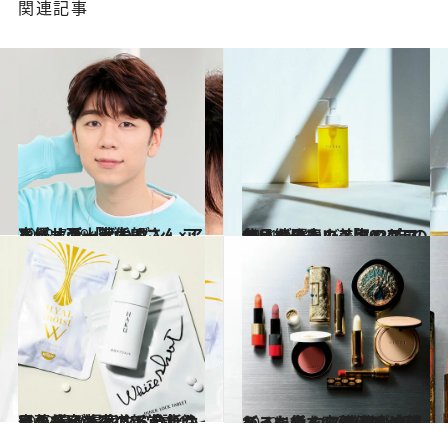
関連記事
2022.7.29
声優・西山宏太朗さん×アルビオン 「ビハダン」アンバサダー就任！
ビューティ＆ヘルス
2021.12.12
使い続けたいスキンケア名品を発表！美容のプロ15人が選んだ 「2021年のマイベストコスメ」
ビューティ＆ヘルス
2022.6.30
齋藤 薫が提案するこれからの美容 トレンド分析こそキレイの近道！ 今、注目したい美容の新常識11
ビューティ＆ヘルス
2022.1.2
モノに対する価値観が変わった今 コスメの未来はどこへ行く？ 残るもの消えるものを齋藤 薫が追求
ビューティ＆ヘルス