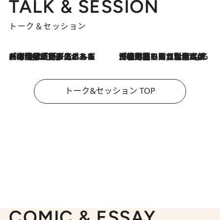
TALK & SESSION
トーク＆セッション
2026.8.3
「今後値上げがあるとすれば…」「リスクがあるのは今年の冬」エネルギー専門家が語る、ホルムズ海峡封鎖が家庭にもたらす“ある心配”
2026.8.3
「住宅建てられない…」「サーチャージ料の高値が続いている」ホルムズ海峡封鎖による影響はいつまで続く？《エネルギー専門家に聞く“どうなる日本の暮らし”》
トーク&セッション TOP
COMIC & ESSAY