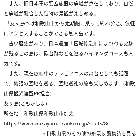
また、旧日本軍の要塞施設の廃墟が点在しており、自然
と廃墟が融合した独特の景観が楽しめる。
「友ヶ島へは和歌山市から定期船に乗って約20分と、気軽
にアクセスすることができる無人島です。
古い歴史があり、日本遺産『葛城修験』にまつわる史跡
が残るこの島は、砲台跡などを巡るハイキングコースも人
気です。
また、現在放映中のテレビアニメの舞台としても話題
で、物語の聖地を巡る、聖地巡礼の旅も楽しめます」(和歌
山県観光連盟PR担当)
友ヶ島(ともがしま)
所在地 和歌山県和歌山市加太
https://www.wakayama-kanko.or.jp/spots/8/
»
和歌山県のその他の絶景＆風物詩を見る