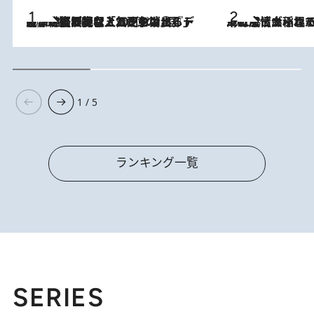
2026.8.5
【なぜ吉沢亮は「気配を消せる」のか？】興行収入208億の『国宝』を経て挑むミュージカル『ディア・エヴァン・ハンセン』。トップ俳優が舞台上でさらけ出した“孤独”とは
2026.8.5
下町風情あふれる台北屈指の人気エリア・大稲埕でセンスのいい台湾土産《ヴィン
1 / 5
ランキング一覧
SERIES