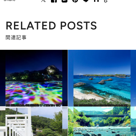
RELATED POSTS
関連記事
2022.7.16
【夏の絶景画像】2022年版 九州・沖縄エリアの夏の絶景＆風物詩の画像(48点)をチェック！
旅＆お出かけ
2022.7.24
【夏の絶景画像】2022年版 関東エリアの夏の絶景＆風物詩の画像(42点)をチェック！
旅＆お出かけ