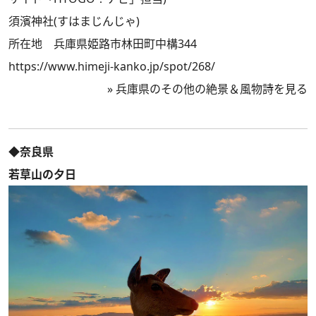
須濱神社(すはまじんじゃ)
所在地 兵庫県姫路市林田町中構344
https://www.himeji-kanko.jp/spot/268/
»
兵庫県のその他の絶景＆風物詩を見る
◆奈良県
若草山の夕日