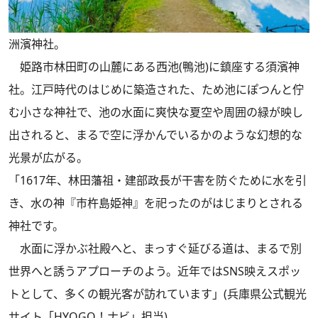
洲濱神社。
姫路市林田町の山麓にある西池(鴨池)に鎮座する須濱神
社。江戸時代のはじめに築造された、ため池にぽつんと佇
む小さな神社で、池の水面に爽快な夏空や周囲の緑が映し
出されると、まるで空に浮かんでいるかのような幻想的な
光景が広がる。
「1617年、林田藩祖・建部政長が干害を防ぐために水を引
き、水の神『市杵島姫神』を祀ったのがはじまりとされる
神社です。
水面に浮かぶ社殿へと、まっすぐ延びる道は、まるで別
世界へと誘うアプローチのよう。近年ではSNS映えスポッ
トとして、多くの観光客が訪れています」(兵庫県公式観光
サイト「HYOGO！ナビ」担当)