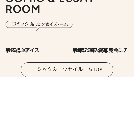
ROOM
2026.7.30
第15話 アイス
2026.7.30
第8回「同人誌即売会にチャレンジ その2」
コミック＆エッセイルームTOP