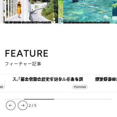
2022.7.12
【夏の絶景画像】2022年版 中国エリアの夏の絶景＆風物詩の画像(30点)をチェック！
旅＆お出かけ
2022.7.12
【夏の絶景画像】2022年版 四国エリアの夏の絶景＆風物詩の画像(24点)をチェック！
旅＆お出かけ
FEATURE
フィーチャー記事
ヴァシュロン・コンスタンタン「オーヴァーシーズ・オートマティック」。旅愛好家のお気に入りコレクションから、ジェンダーレスな新作が登場
【夏限定ディナーコース】旬を迎
3
/
5