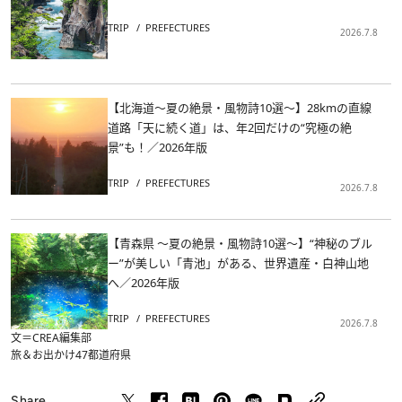
TRIP
PREFECTURES
2026.7.8
【北海道～夏の絶景・風物詩10選～】28kmの直線
道路「天に続く道」は、年2回だけの“究極の絶
景”も！／2026年版
TRIP
PREFECTURES
2026.7.8
【青森県 ～夏の絶景・風物詩10選～】“神秘のブル
ー”が美しい「青池」がある、世界遺産・白神山地
へ／2026年版
TRIP
PREFECTURES
2026.7.8
文＝CREA編集部
旅＆お出かけ
47都道府県
Share