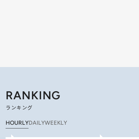
RANKING
ランキング
HOURLY
DAILY
WEEKLY