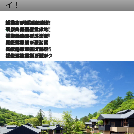
イ！
「荷物が増えるほど旅ストレスは増す」美容ジャーナリストがたどり着いた最終結論。“化粧品を劇的に減らす”感動の凝縮美容とは
2026.8.6
「旅先には金髪ウィッグを持参」日本と同じメイクでは損してる!? 美容ジャーナリストが提案する“掟破りの旅美容”とは
2026.8.6
【厳選旅コスメ】「身軽さ＆UV対策重視！」ヘアアーティストshucoが選んだ夏旅ベストコスメを発表【Mサイズジップ】
2026.8.6
2026.8.5
【厳選旅コスメ】国内をあちこち移動する河井菜摘が選んだ夏旅ベストコスメ発表！「リラックスアイテムはマスト」【Mサイズジップ】
2026.8.4
【厳選旅コスメ】「紫外線＆乾燥対策しながらメイク感も！」ヘア＆メイクGeorgeが選んだ夏旅ベストコスメを発表！【Mサイズジップ】
2026.8.3
【厳選旅コスメ】「保湿もタイパ重視！」“サウナ好き”タレント清水みさとが愛用する夏旅ベストコスメを発表！【Mサイズジップ】