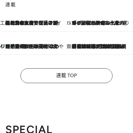
連載
工藤まやのおもてなしハワイ
【ハワイ土産】ローカルの絶大な支持で復活！ 絶品の幻クッキー《元ファンの日本人女性が受け継いだ名店》
2026.8.6
ハワイ賢者 リサのお気に入りリスト
あの伝説の限定トートも！ リニューアルした「ディーン＆デルーカ ハワイ」で必須のお土産8選
2026.8.6
47都道府県の手みやげ ひんやりスイーツで夏を満喫
【三重県】この夏絶対食べたい 冷やしておいしいおやつ3選 お餅×アイスの新感覚スイーツ
2026.8.6
齋藤 薫 美容脳ルネサンス
「荷物が増えるほど旅ストレスは増す」美容ジャーナリストがたどり着いた最終結論。“化粧品を劇的に減らす”感動の凝縮美容とは
2026.8.6
連載 TOP
SPECIAL