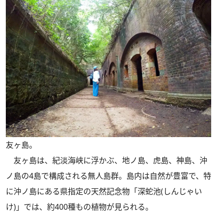
友ヶ島。
友ヶ島は、紀淡海峡に浮かぶ、地ノ島、虎島、神島、沖
ノ島の4島で構成される無人島群。島内は自然が豊富で、特
に沖ノ島にある県指定の天然記念物「深蛇池(しんじゃい
け)」では、約400種もの植物が見られる。