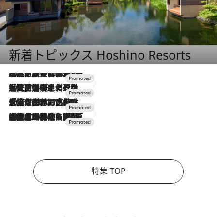
新着トピックス Hoshino Resorts
2026.7.31
【ホテル帰省】という選択肢をOMOが提案。家族とほどよい距離を保つには「昼は実家、夜は気兼ねなくホテルで！」
2026.7.24
【夏限定ディナーコース】旬を迎える稚鮎や花ズッキーニなどをイタリア・トスカーナの郷土料理の手法で満喫！
2026.7.17
「土佐和ハーブかき氷」がOMO7高知に登場！生姜、山椒、大葉など目にも舌にも涼を呼ぶ郷土の味
2026.7.10
NEW OPEN！【界 草津】名湯の地に誕生。趣の異なる2種の温泉と上州ならではの会席・蕎麦割烹など美食を味わう究極の癒やし旅
特集 TOP