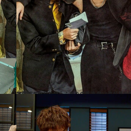
2020.5.24
本気でぶつかり合うふたりの男達 熱い姿が見られるのはブロマンスだけ
カルチャー