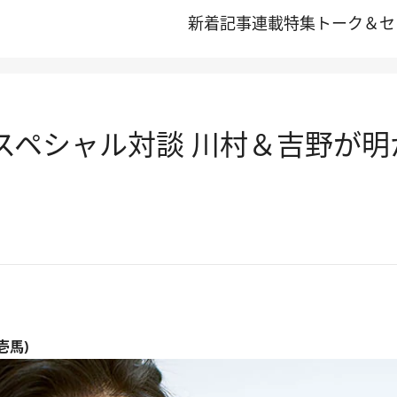
新着記事
連載
特集
トーク＆セ
AGEスペシャル対談 川村＆吉野
壱馬)