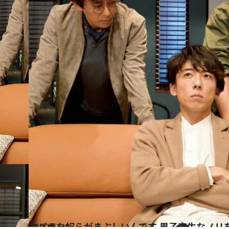
2020.5.26
おバカな奴らがまぶしいんです 男子高生なノリ
カルチャー