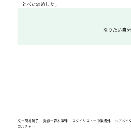
とべた褒めした。
なりたい自分
文＝菊地陽子 撮影＝森本洋輔 スタイリスト＝中瀬拓外 ヘアメイク＝JAN
カルチャー