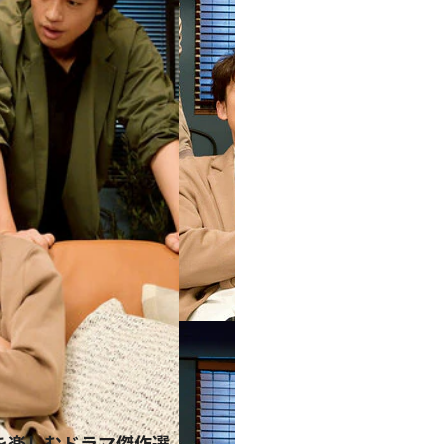
を楽しむドラマ傑作選