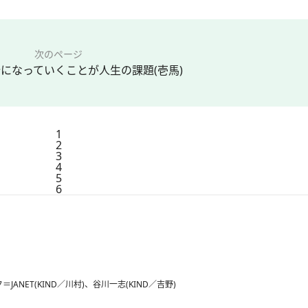
次のページ
になっていくことが人生の課題(壱馬)
1
2
3
4
5
6
ET(KIND／川村)、谷川一志(KIND／吉野)