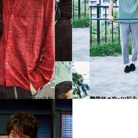
2020.5.17
朝井リョウ×DJ松永 スペシャル対談 話が終わらないソウルメイトなふたり
カルチャー