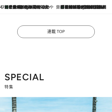
47都道府県の手みやげ ひんやりスイーツで夏を満喫
【三重県】この夏絶対食べたい 冷やしておいしいおやつ3選 お餅×アイスの新感覚スイーツ
1 Hour Ago
齋藤 薫 美容脳ルネサンス
「荷物が増えるほど旅ストレスは増す」美容ジャーナリストがたどり着いた最終結論。“化粧品を劇的に減らす”感動の凝縮美容とは
1 Hour Ago
連載 TOP
SPECIAL
特集