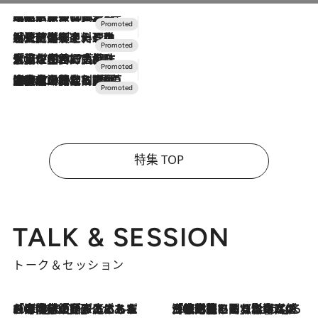
2026.7.31
【ホテル帰省】という選択肢をOMOが提案。家族とほどよい距離を保つには「昼は実家、夜は気兼ねなくホテルで！」
2026.7.24
【夏限定ディナーコース】旬を迎える稚鮎や花ズッキーニなどをイタリア・トスカーナの郷土料理の手法で満喫！
2026.7.17
「土佐和ハーブかき氷」がOMO7高知に登場！生姜、山椒、大葉など目にも舌にも涼を呼ぶ郷土の味
2026.7.10
NEW OPEN！【界 草津】名湯の地に誕生。趣の異なる2種の温泉と上州ならではの会席・蕎麦割烹など美食を味わう究極の癒やし旅
特集 TOP
TALK & SESSION
トーク＆セッション
2026.8.3
「今後値上げがあるとすれば…」「リスクがあるのは今年の冬」エネルギー専門家が語る、ホルムズ海峡封鎖が家庭にもたらす“ある心配”
2026.8.3
「住宅建てられない…」「サーチャージ料の高値が続いている」ホルムズ海峡封鎖による影響はいつまで続く？《エネルギー専門家に聞く“どうなる日本の暮らし”》