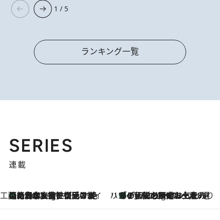
1 / 5
ランキング一覧
SERIES
連載
工藤まやのおもてなしハワイ
【ハワイ土産】ローカルの絶大な支持で復活！ 絶品の幻クッキー《元ファンの日本人女性が受け継いだ名店》
1 Hour Ago
ハワイ賢者 リサのお気に入りリスト
あの伝説の限定トートも！ リニューアルした「ディーン＆デルーカ ハワイ」で必須のお土産8選
1 Hour Ago