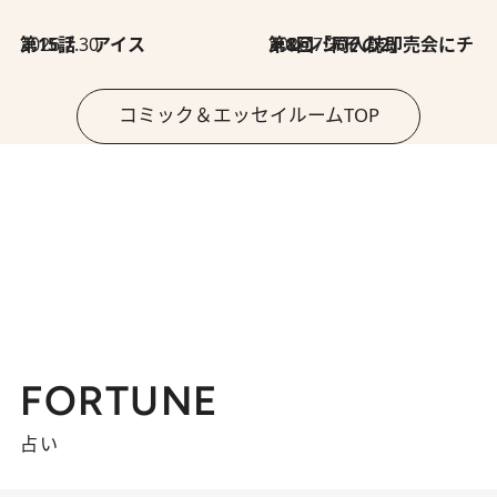
2026.7.30
第15話 アイス
2026.7.30
第8回「同人誌即売会にチャレンジ その2」
コミック＆エッセイルームTOP
FORTUNE
占い