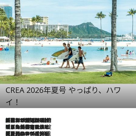
CREA 2026年夏号 やっぱり、ハワ
イ！
「荷物が増えるほど旅ストレスは増す」美容ジャーナリストがたどり着いた最終結論。“化粧品を劇的に減らす”感動の凝縮美容とは
1 Hour Ago
「旅先には金髪ウィッグを持参」日本と同じメイクでは損してる!? 美容ジャーナリストが提案する“掟破りの旅美容”とは
1 Hour Ago
【厳選旅コスメ】「身軽さ＆UV対策重視！」ヘアアーティストshucoが選んだ夏旅ベストコスメを発表【Mサイズジップ】
1 Hour Ago