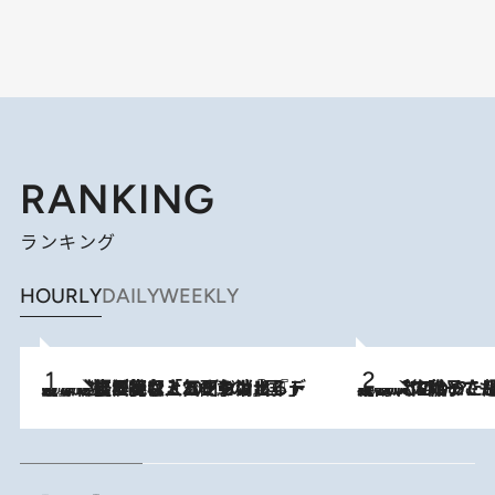
RANKING
ランキング
HOURLY
DAILY
WEEKLY
2026.8.5
【なぜ吉沢亮は「気配を消せる」のか？】興行収入208億の『国宝』を経て挑むミュージカル『ディア・エヴァン・ハンセン』。トップ俳優が舞台上でさらけ出した“孤独”とは
2026.8.5
【阿川佐和子さんの年とる力】なぜ70代で始めた趣味は“こんなに楽しい”のか？ ピアノ、俳句…スランプに陥っても続けられる“ある秘訣”とは