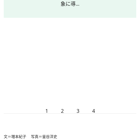
象に導...
1
2
3
4
文＝増本紀子 写真＝釜谷洋史