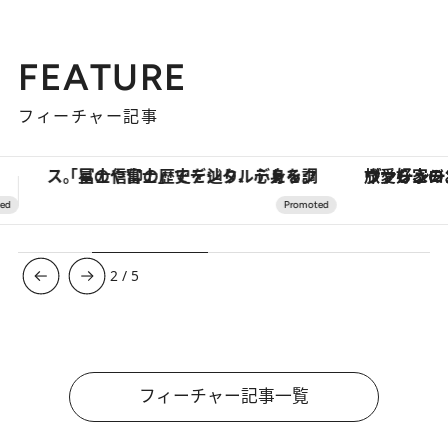
FEATURE
フィーチャー記事
ヴァシュロン・コンスタンタン「オーヴァーシーズ・オートマティック」。旅愛好家のお気に入りコレクションから、ジェンダーレスな新作が登場
【銀座で出合う最旬美容】美髪ケアや上質な眠
3
/
5
フィーチャー記事一覧