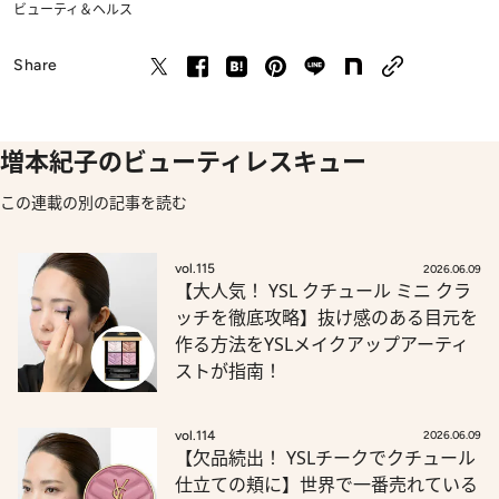
ビューティ＆ヘルス
Share
増本紀子のビューティレスキュー
この連載の別の記事を読む
vol.115
2026.06.09
【大人気！ YSL クチュール ミニ クラ
ッチを徹底攻略】抜け感のある目元を
作る方法をYSLメイクアップアーティ
ストが指南！
vol.114
2026.06.09
【欠品続出！ YSLチークでクチュール
仕立ての頬に】世界で一番売れている