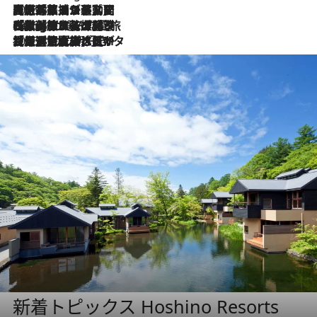
2026.8.5
【厳選旅コスメ】国内をあちこち移動する河井菜摘が選んだ夏旅ベストコスメ発表！「リラックスアイテムはマスト」【Mサイズジップ】
2026.8.4
【厳選旅コスメ】「紫外線＆乾燥対策しながらメイク感も！」ヘア＆メイクGeorgeが選んだ夏旅ベストコスメを発表！【Mサイズジップ】
2026.8.3
【厳選旅コスメ】「保湿もタイパ重視！」“サウナ好き”タレント清水みさとが愛用する夏旅ベストコスメを発表！【Mサイズジップ】
新着トピックス Hoshino Resorts