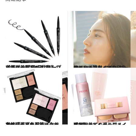
2019.8.29
自然な美眉を1日中キープできる！ 猛暑でも安心のプチプラなアイブロウ
ビューティ＆ヘルス
2019.9.6
アイラインなくても印象的になるコツ スモーキーカラーで簡単メイク
ビューティ＆ヘルス
2019.4.17
アイシャドウもチークも立体感演出も すべておまかせプチプラ万能パレット
ビューティ＆ヘルス
2018.8.31
残暑を美しく乗り切るくずれ知らずのベースメイク3選
ビューティ＆ヘルス