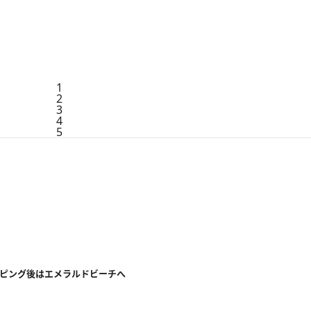
1
2
3
4
5
ンピング後はエメラルドビーチへ