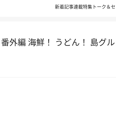
新着記事
連載
特集
トーク＆セ
番外編 海鮮！ うどん！ 島グ