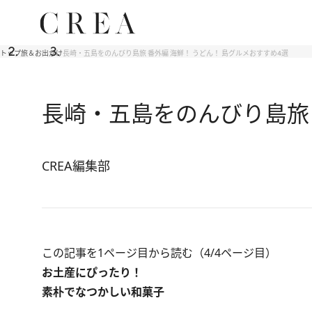
トップ
旅＆お出かけ
長崎・五島をのんびり島旅 番外編 海鮮！ うどん！ 島グルメおすすめ4選
長崎・五島をのんびり島旅 
CREA編集部
この記事を1ページ目から読む（4/4ページ目）
お土産にぴったり！
素朴でなつかしい和菓子