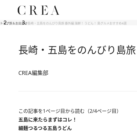
トップ
旅＆お出かけ
長崎・五島をのんびり島旅 番外編 海鮮！ うどん！ 島グルメおすすめ4選
長崎・五島をのんびり島旅 
CREA編集部
この記事を1ページ目から読む（2/4ページ目）
五島に来たらまずはコレ！
細麺つるつる五島うどん