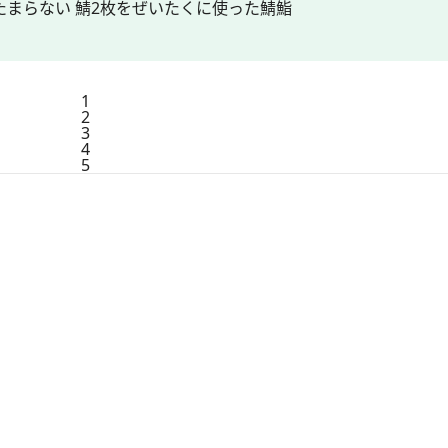
たまらない 鯖2枚をぜいたくに使った鯖鮨
1
2
3
4
5