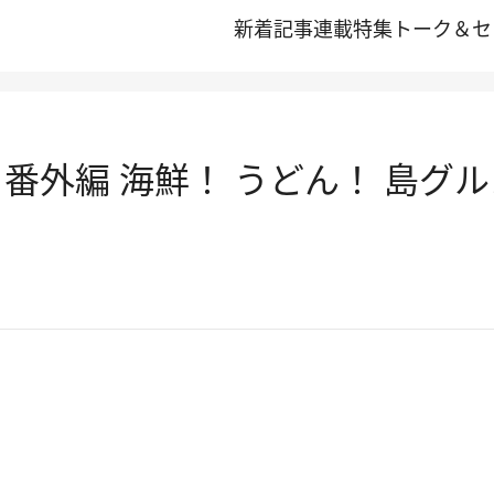
新着記事
連載
特集
トーク＆セ
番外編 海鮮！ うどん！ 島グ