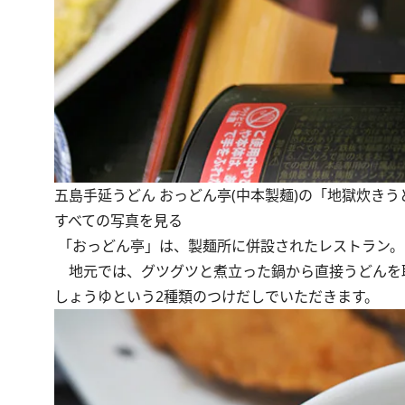
五島手延うどん おっどん亭(中本製麺)の「地獄炊きうどん定
すべての写真を見る
「おっどん亭」は、製麺所に併設されたレストラン。
地元では、グツグツと煮立った鍋から直接うどんを
しょうゆという2種類のつけだしでいただきます。