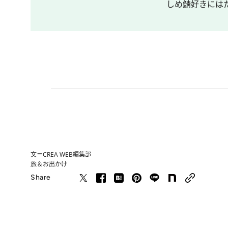
しめ鯖好きには
文＝CREA WEB編集部
旅＆お出かけ
Share