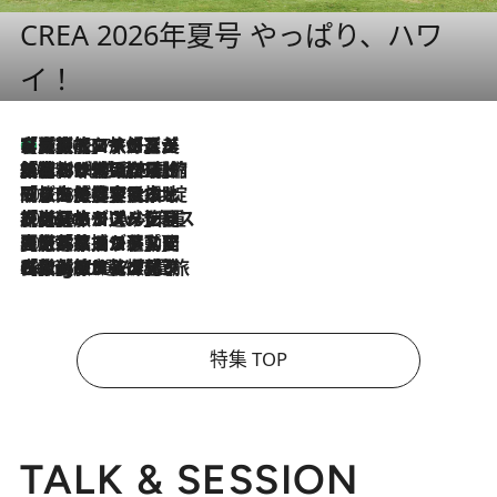
CREA 2026年夏号 やっぱり、ハワ
イ！
【厳選旅コスメ】「多機能アイテムがメイン！」旅好き美容エディターが選んだ夏旅ベストコスメを発表【Mサイズジップ】
2026.8.7
2026.8.6
「荷物が増えるほど旅ストレスは増す」美容ジャーナリストがたどり着いた最終結論。“化粧品を劇的に減らす”感動の凝縮美容とは
2026.8.6
「旅先には金髪ウィッグを持参」日本と同じメイクでは損してる!? 美容ジャーナリストが提案する“掟破りの旅美容”とは
2026.8.6
【厳選旅コスメ】「身軽さ＆UV対策重視！」ヘアアーティストshucoが選んだ夏旅ベストコスメを発表【Mサイズジップ】
2026.8.5
【厳選旅コスメ】国内をあちこち移動する河井菜摘が選んだ夏旅ベストコスメ発表！「リラックスアイテムはマスト」【Mサイズジップ】
2026.8.4
【厳選旅コスメ】「紫外線＆乾燥対策しながらメイク感も！」ヘア＆メイクGeorgeが選んだ夏旅ベストコスメを発表！【Mサイズジップ】
特集 TOP
TALK & SESSION