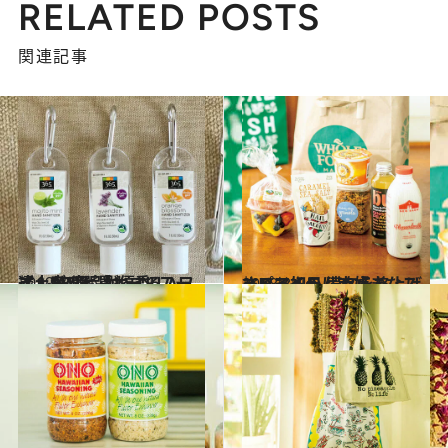
RELATED POSTS
関連記事
2019.7.25
達人がリピ買いするハワイ土産7選 「ホールフーズ」PB商品が優秀！
旅＆お出かけ
2018.8.14
ハワイ初日は大好きなスーパーへ！ 滞在を格上げするアイテム28点
旅＆お出かけ