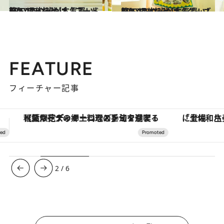
2017.6.8
CREA取材班が本気買いした ハワイみやげ【フード篇】
旅＆お出かけ
2017.6.10
CREA取材班が本気買いした ハワイみやげ【グッズ篇】
旅＆お出かけ
FEATURE
フィーチャー記事
「土佐和ハーブかき氷」がOMO7高知に登場！生姜、山椒、大葉など目にも舌にも涼を呼ぶ郷土の味
3
/
6