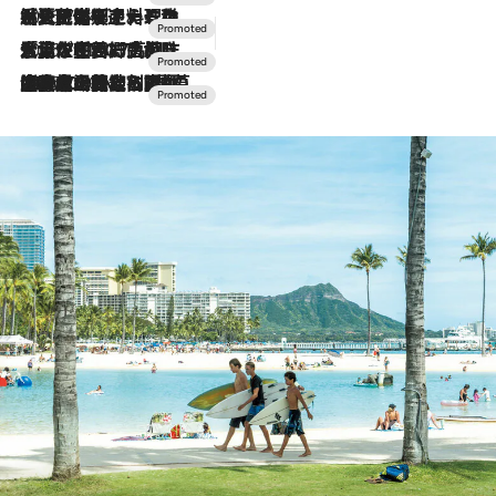
2026.7.24
【夏限定ディナーコース】旬を迎える稚鮎や花ズッキーニなどをイタリア・トスカーナの郷土料理の手法で満喫！
2026.7.17
「土佐和ハーブかき氷」がOMO7高知に登場！生姜、山椒、大葉など目にも舌にも涼を呼ぶ郷土の味
2026.7.10
NEW OPEN！【界 草津】名湯の地に誕生。趣の異なる2種の温泉と上州ならではの会席・蕎麦割烹など美食を味わう究極の癒やし旅