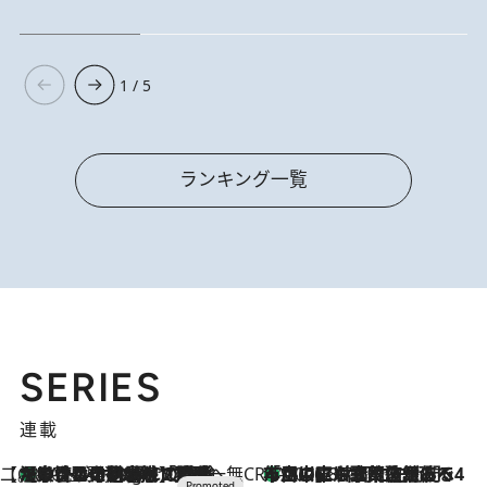
1 / 5
ランキング一覧
SERIES
連載
【CREA×星野リゾート】唯一無二。癒しと発見が待つ場所へ
【トンボの足水浴】ヒノキの香りに包まれて涼感マックス！約13℃の湧水かけ流しを避暑地「星野温泉 トンボの湯」で体験
10 Hours Ago
CREA'S CHOICE
「立川にも歌舞伎があるんだよ」 片岡仁左衛門・市川中車ら豪華座組みで4年目の立川立飛歌舞伎へ
2026.8.7