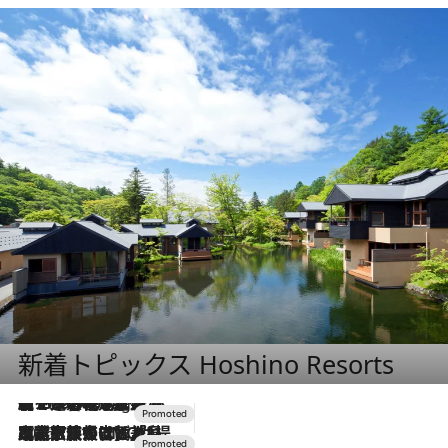
新着トピックス Hoshino Resorts
【トンボの足水浴】ヒノキの香りに包まれて涼感マックス！約13℃の湧水かけ流しを避暑地「星野温泉 トンボの湯」で体験
10 Hours Ago
2026.7.31
【ホテル帰省】という選択肢をOMOが提案。家族とほどよい距離を保つには「昼は実家、夜は気兼ねなくホテルで！」