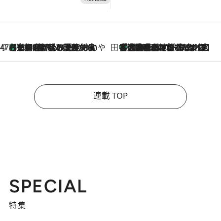
47都道府県の手みやげ ひんやりスイーツで夏を満喫
【京都府】この夏絶対食べたい 冷やしておいしいおやつ3選 ひと口目から心を掴む新緑のテリーヌ
2026.8.7
田中稲の勝手に再ブーム
「湘南乃風に憧れて」観客大盛上がりの“タオル回し”に、ラッパー顔負けの高速歌唱まで…さだまさし（74）のアグレッシブすぎる現在地
2026.8.7
連載 TOP
SPECIAL
特集