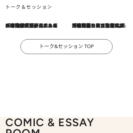
トーク＆セッション
2026.8.3
「今後値上げがあるとすれば…」「リスクがあるのは今年の冬」エネルギー専門家が語る、ホルムズ海峡封鎖が家庭にもたらす“ある心配”
2026.8.3
「住宅建てられない…」「サーチャージ料の高値が続いている」ホルムズ海峡封鎖による影響はいつまで続く？《エネルギー専門家に聞く“どうなる日本の暮らし”》
トーク&セッション TOP
COMIC & ESSAY