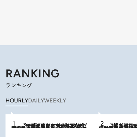
RANKING
ランキング
HOURLY
DAILY
WEEKLY
メントールやエタノールは不使用。ピジョンより、マイルドな冷感成分で肌温度をマイナス3℃まで下げる「ごきげんクール ひんやりアクアミスト」を3名様にプレゼント
2026.8.7
2026.8.5
下町風情あふれる台北屈指の人気エリア・大稲埕でセンスのいい台湾土産《ヴィン