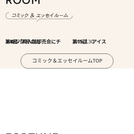
ROOM
2026.7.30
第8回「同人誌即売会にチャレンジ その2」
2026.7.30
第15話 アイス
コミック＆エッセイルームTOP