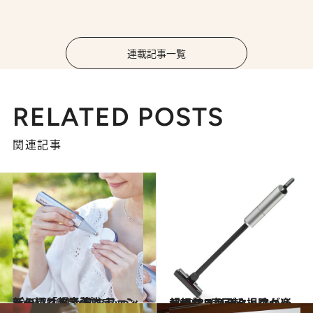
連載記事一覧
RELATED POSTS
関連記事
2018.7.20
新しい「超音波ウォッシャー」は リップやファンデの汚れまで落とす
ライフスタイル
2018.5.27
超軽量コンパクトでヘッドは180度回転 掃除が楽しくなるスティッククリーナー
ライフスタイル