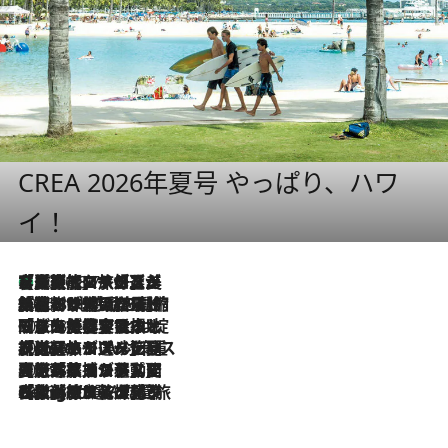
CREA 2026年夏号 やっぱり、ハワ
イ！
【厳選旅コスメ】「多機能アイテムがメイン！」旅好き美容エディターが選んだ夏旅ベストコスメを発表【Mサイズジップ】
2026.8.7
2026.8.6
「荷物が増えるほど旅ストレスは増す」美容ジャーナリストがたどり着いた最終結論。“化粧品を劇的に減らす”感動の凝縮美容とは
2026.8.6
「旅先には金髪ウィッグを持参」日本と同じメイクでは損してる!? 美容ジャーナリストが提案する“掟破りの旅美容”とは
2026.8.6
【厳選旅コスメ】「身軽さ＆UV対策重視！」ヘアアーティストshucoが選んだ夏旅ベストコスメを発表【Mサイズジップ】
2026.8.5
【厳選旅コスメ】国内をあちこち移動する河井菜摘が選んだ夏旅ベストコスメ発表！「リラックスアイテムはマスト」【Mサイズジップ】
2026.8.4
【厳選旅コスメ】「紫外線＆乾燥対策しながらメイク感も！」ヘア＆メイクGeorgeが選んだ夏旅ベストコスメを発表！【Mサイズジップ】