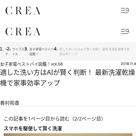
トッ
ライフスタ
女子家電ベストバイ
適した洗い方はAIが賢く判断！ 最新洗濯乾燥機で家
プ
イル
図鑑！
事効率アップ
女子家電ベストバイ図鑑！
vol.68
2018.11.4
適した洗い方はAIが賢く判断！ 最新洗濯乾燥
機で家事効率アップ
善村苑香
この記事を1ページ目から読む（2/2ページ目）
スマホを駆使して賢く洗濯