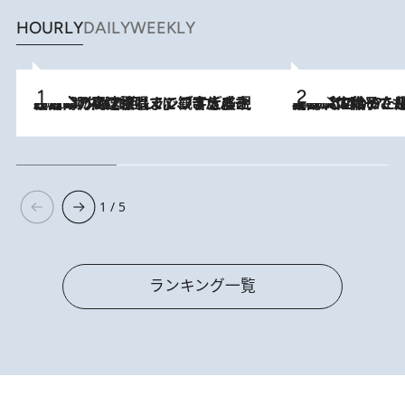
HOURLY
DAILY
WEEKLY
2026.8.7
「湘南乃風に憧れて」観客大盛上がりの“タオル回し”に、ラッパー顔負けの高速歌唱まで…さだまさし（74）のアグレッシブすぎる現在地
2026.8.5
【阿川佐和子さんの年とる力】なぜ70代で始めた趣味は“こんなに楽しい”のか？ ピアノ、俳句…スランプに陥っても続けられる“ある秘訣”とは
1 / 5
ランキング一覧