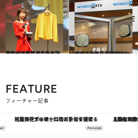
2018.4.17
驚くほど便利な最新衣類スチーマーで 身だしなみを整え新生活をスタート！
ライフスタイル
2018.2.16
ガラス窓を挟んでボタンを押すだけ！ 「窓拭きロボット」で掃除が楽になる
ライフスタイル
FEATURE
フィーチャー記事
【銀座で出合う最旬美容】美髪ケアや上質な眠り…セルフケアのアップデートから、特別な名入れギフトまで。大人のための「ReFa GINZA」クルーズ
ヴァシュロン・コンスタンタン