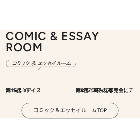
COMIC & ESSAY
ROOM
2026.7.30
第15話 アイス
2026.7.30
第8回「同人誌即売会にチャレンジ その2」
コミック＆エッセイルームTOP