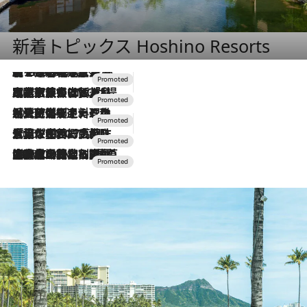
新着トピックス Hoshino Resorts
【トンボの足水浴】ヒノキの香りに包まれて涼感マックス！約13℃の湧水かけ流しを避暑地「星野温泉 トンボの湯」で体験
2026.8.7
2026.7.31
【ホテル帰省】という選択肢をOMOが提案。家族とほどよい距離を保つには「昼は実家、夜は気兼ねなくホテルで！」
2026.7.24
【夏限定ディナーコース】旬を迎える稚鮎や花ズッキーニなどをイタリア・トスカーナの郷土料理の手法で満喫！
2026.7.17
「土佐和ハーブかき氷」がOMO7高知に登場！生姜、山椒、大葉など目にも舌にも涼を呼ぶ郷土の味
2026.7.10
NEW OPEN！【界 草津】名湯の地に誕生。趣の異なる2種の温泉と上州ならではの会席・蕎麦割烹など美食を味わう究極の癒やし旅