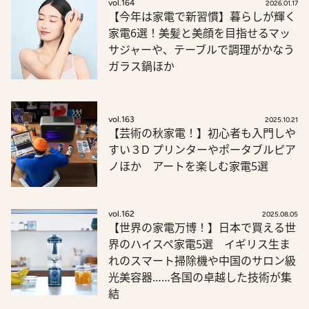
vol.164
2026.01.17
【今年は家電で新習慣】暮らしが輝く
家電6選！美髪と美顔を目指せるマッ
サジャーや、テーブルで調理がかなう
ガラス鍋ほか
vol.163
2025.10.21
【芸術の秋家電！】初心者も入門しや
すい３D プリンターやポータブルピア
ノほか アートを楽しむ家電5選
vol.162
2025.08.05
【世界の家電万博！】日本で買える世
界のハイスペ家電5選 イギリス生ま
れのスマート掃除機や中国のサロン級
光美容器……各国の卓越した技術が集
結