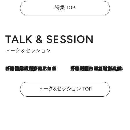
特集 TOP
TALK & SESSION
トーク＆セッション
2026.8.3
「今後値上げがあるとすれば…」「リスクがあるのは今年の冬」エネルギー専門家が語る、ホルムズ海峡封鎖が家庭にもたらす“ある心配”
2026.8.3
「住宅建てられない…」「サーチャージ料の高値が続いている」ホルムズ海峡封鎖による影響はいつまで続く？《エネルギー専門家に聞く“どうなる日本の暮らし”》
トーク&セッション TOP