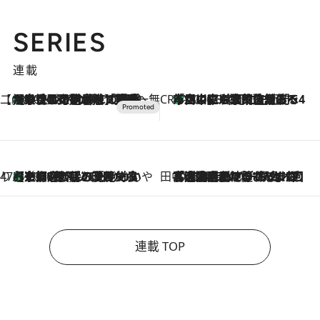
SERIES
連載
【CREA×星野リゾート】唯一無二。癒しと発見が待つ場所へ
【トンボの足水浴】ヒノキの香りに包まれて涼感マックス！約13℃の湧水かけ流しを避暑地「星野温泉 トンボの湯」で体験
2026.8.7
CREA'S CHOICE
「立川にも歌舞伎があるんだよ」 片岡仁左衛門・市川中車ら豪華座組みで4年目の立川立飛歌舞伎へ
2026.8.7
47都道府県の手みやげ ひんやりスイーツで夏を満喫
【京都府】この夏絶対食べたい 冷やしておいしいおやつ3選 ひと口目から心を掴む新緑のテリーヌ
2026.8.7
田中稲の勝手に再ブーム
2026.8.7
「湘南乃風に憧れて」観客大盛上がりの“タオル回し”に、ラッパー顔負けの高速歌唱まで…さだまさし（74）のアグレッシブすぎる現在地
連載 TOP