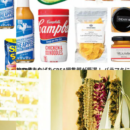
2018.8.9
ハワイみやげをCREA編集部が厳選！ バラマキにもぴったりのおいしい28品
旅＆お出かけ