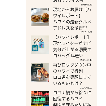
ある ハワイの今
2021.02.23
現地からお届け【ハ
ワイレポート】
ハワイの最新グルメ
アドレスを予習♡
2020.12.09
【ハワイレポート】
現地ライターがナビ
気分が上がる溺愛エ
コバッグ14選♡
2020.09.10
再びロックダウン中
のハワイで行列
ロコ達を笑顔にして
いるものとは？
2020.06.07
コロナ禍から徐々に
回復するハワイ
楽園を守るために私