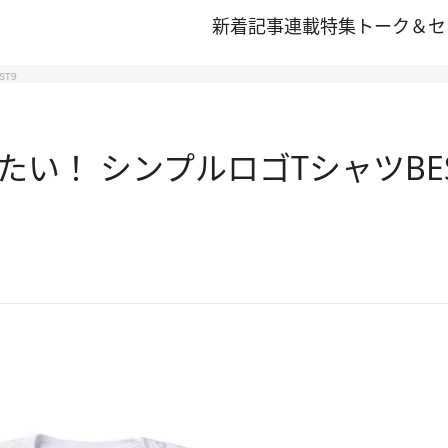
新着記事
連載
特集
トーク＆セ
T9
い！ シンプルロゴTシャツBES