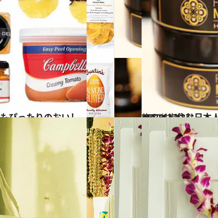
2017.11.13
ハワイに住む日本人が友達に熱烈推薦 「女子的」ハワイ土産BEST12！
旅＆お出かけ