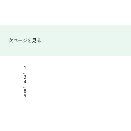
次ページを見る
1
...
3
4
...
8
9