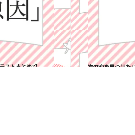
テストまとめ7】
2015.7.31
次の恋を見つけた
占い