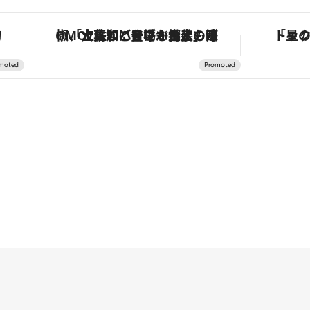
！
「土佐和ハーブかき氷」がOMO7高知に登場！生姜、山椒、大葉など目にも舌にも涼を呼ぶ郷土の味