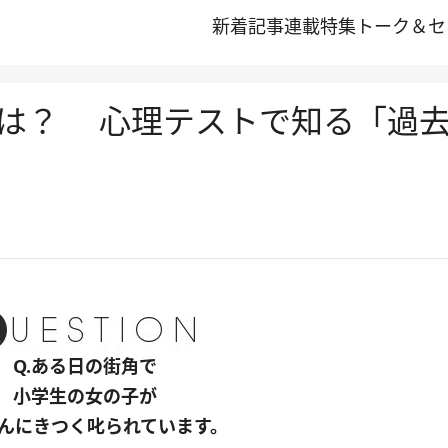
新着記事
連載
特集
トーク＆セ
は？ 心理テストで知る「過
Q.ある日の街角で
小学生の女の子が
んにきつく叱られています。