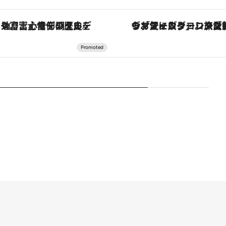
「星のや富士」でデジタルデトックス。冨士信仰の歴史を辿り、心身を調える。