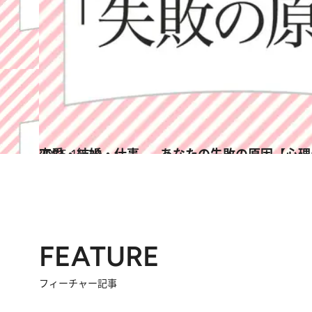
2015.12.30
恋愛・結婚・仕事……あなたの失敗の原因【心理
占い
FEATURE
フィーチャー記事