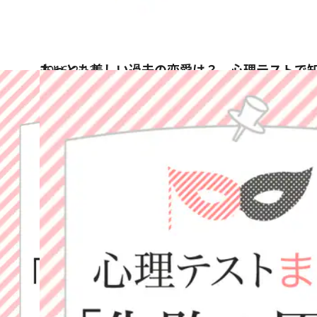
2016.2.13
もっとも美しい過去の恋愛は？ 心理テストで
占い