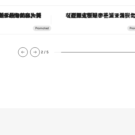
【銀座で出合う最旬美容】美髪ケアや上質な眠り…セルフケアのアップデートから、特別な名入れギフトまで。大人のための「ReFa GINZA」クルーズ
【夏限定ディナーコース】旬を迎える稚鮎や花ズッキーニなどをイタリア・トスカーナの郷土料理の手法で満喫
2
/
5