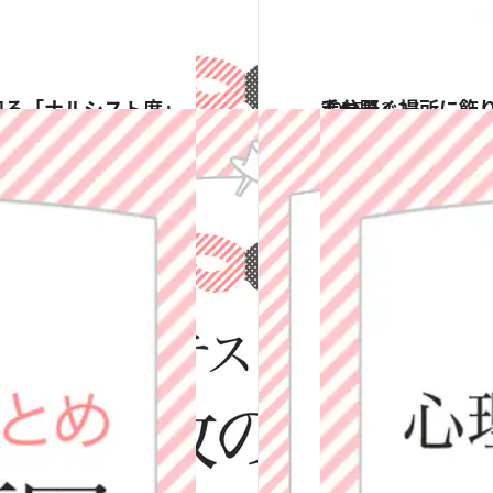
知る「ナルシスト度」
2015.12.27
くつろぐ場所に飾りたい絵の色調は？心理テストで知る「あなたの苦手分野」
占い