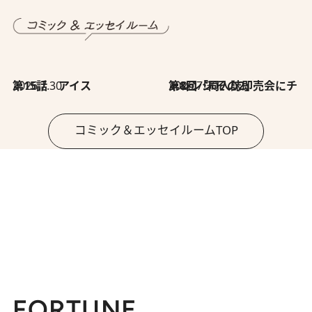
2026.7.30
第15話 アイス
2026.7.30
第8回「同人誌即売会にチャレンジ その2」
コミック＆エッセイルームTOP
FORTUNE