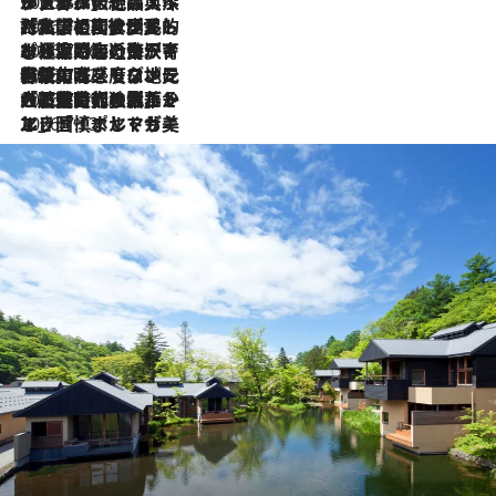
2026.8.8
リスボンの絶品スイーツ「パステル・デ・ナタ」とは？ポルトガル伝統の奥深い世界へ
2026.7.27
「私の祖国はポルトガル語です」国民的詩人フェルナンド・ペソアと、彼が愛した文学の街を歩く
2026.7.26
ポルトガル近海が育む極上の海の幸。キリリと冷えた白ワインと愉しむ、シーフード専門店の贅沢
2026.7.22
伝統の味をモダンに昇華。高感度な地元客が集う、リスボンの最旬ガストロノミー
2026.7.21
大航海時代の栄華から、震災、独裁、そして革命へ。ポルトガル・首都リスボンの石畳に刻まれた「歴史の光と影」
2026.7.13
エッセイ・ヤマザキマリ「慎ましくも美しき国 ポルトガル」