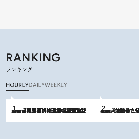
RANKING
ランキング
HOURLY
DAILY
WEEKLY
2026.8.8
「最後に見られてよかった」上野動物園の東園パンダ舎が解体前に特別公開。8月16日まで延長されたパネル展と共に辿る“半世紀”のパンダ飼育《解体工事の図面あり》
2026.8.5
【阿川佐和子さんの年とる力】なぜ70代で始めた趣味は“こんなに楽しい”のか？ ピアノ、俳句…スランプに陥っても続けられる“ある秘訣”とは