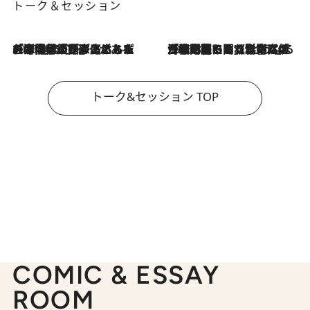
トーク＆セッション
2026.8.3
「今後値上げがあるとすれば…」「リスクがあるのは今年の冬」エネルギー専門家が語る、ホルムズ海峡封鎖が家庭にもたらす“ある心配”
2026.8.3
「住宅建てられない…」「サーチャージ料の高値が続いている」ホルムズ海峡封鎖による影響はいつまで続く？《エネルギー専門家に聞く“どうなる日本の暮らし”》
トーク&セッション TOP
COMIC & ESSAY
ROOM