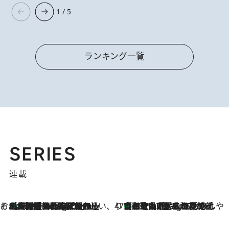
1 / 5
ランキング一覧
SERIES
連載
そおだよおこの関西おいしい、おやつ紀行
［大阪府箕面市］一皿一皿目の前で仕上げられる、料理を巧みに組み込んだアシェットデセールコース「ミチル アシェット デセール（Michiru assiette dessert）」
10 Hours Ago
47都道府県の手みやげ ひんやりスイーツで夏を満喫
【和歌山県】この夏絶対食べたい 冷やしておいしいおやつ3選 みかんがごろっと丸ごと入ったジュレ
10 Hours Ago