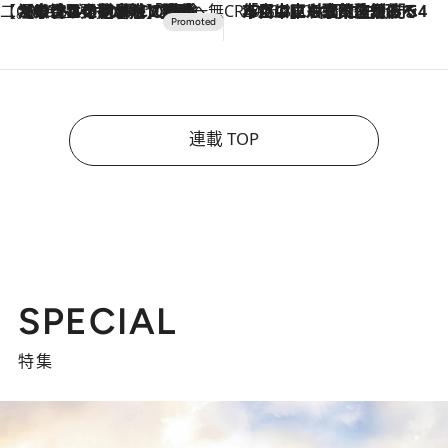
【CREA×星野リゾート】唯一無二。癒しと発見が待つ場所へ
2026.8.7
【トンボの足水浴】ヒノキの香りに包まれて涼感マックス！約13℃の湧水かけ流しを避暑地「星野温泉 トンボの湯」で体験
CREA'S CHOICE
2026.8.7
「立川にも歌舞伎があるんだよ」 片岡仁左衛門・市川中車ら豪華座組みで4年目の立川立飛歌舞伎へ
連載 TOP
SPECIAL
特集