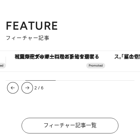
FEATURE
フィーチャー記事
「星のや富士」でデジタルデトックス。冨士信仰の歴史を辿り、心身を調える。
【銀座で出合う最旬美容】美髪ケアや上質な眠
3
/
6
フィーチャー記事一覧