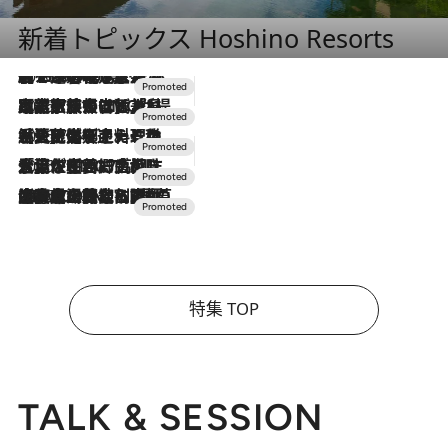
新着トピックス Hoshino Resorts
2026.8.7
【トンボの足水浴】ヒノキの香りに包まれて涼感マックス！約13℃の湧水かけ流しを避暑地「星野温泉 トンボの湯」で体験
2026.7.31
【ホテル帰省】という選択肢をOMOが提案。家族とほどよい距離を保つには「昼は実家、夜は気兼ねなくホテルで！」
2026.7.24
【夏限定ディナーコース】旬を迎える稚鮎や花ズッキーニなどをイタリア・トスカーナの郷土料理の手法で満喫！
2026.7.17
「土佐和ハーブかき氷」がOMO7高知に登場！生姜、山椒、大葉など目にも舌にも涼を呼ぶ郷土の味
2026.7.10
NEW OPEN！【界 草津】名湯の地に誕生。趣の異なる2種の温泉と上州ならではの会席・蕎麦割烹など美食を味わう究極の癒やし旅
特集 TOP
TALK & SESSION