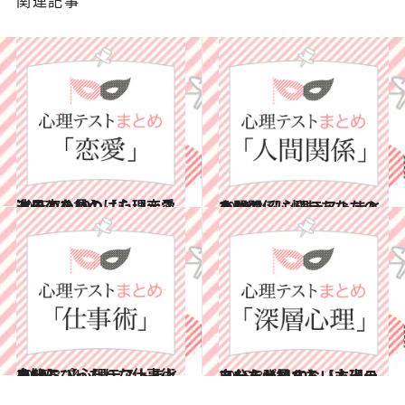
関連記事
2015.7.31
次の恋を見つけたい恋愛迷子のための【心理テストまとめ10】
占い
2015.8.7
人間関係に悩むあなたのための 【心理テストまとめ10】
占い
2015.8.14
自分にぴったりな仕事術を知る 【心理テストまとめ10】
占い
2015.8.21
あなたが知らない本当の自分を発見する【心理テストまとめ10】
占い