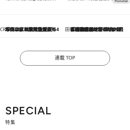
CREA'S CHOICE
2026.8.7
「立川にも歌舞伎があるんだよ」 片岡仁左衛門・市川中車ら豪華座組みで4年目の立川立飛歌舞伎へ
田中稲の勝手に再ブーム
2026.8.7
「湘南乃風に憧れて」観客大盛上がりの“タオル回し”に、ラッパー顔負けの高速歌唱まで…さだまさし（74）のアグレッシブすぎる現在地
連載 TOP
SPECIAL
特集