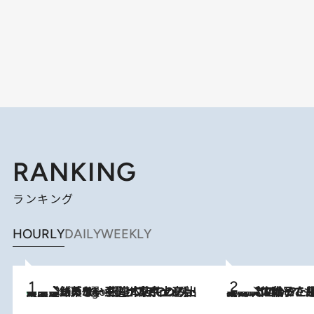
RANKING
ランキング
HOURLY
DAILY
WEEKLY
【間違いのない王道・東京土産】資生堂パーラー 銀座本店でのみ出会える銘菓5選《極上プディング・濃厚チーズケーキ・ボンボンショコラほか》
6 Hours Ago
2026.8.5
【阿川佐和子さんの年とる力】なぜ70代で始めた趣味は“こんなに楽しい”のか？ ピアノ、俳句…スランプに陥っても続けられる“ある秘訣”とは