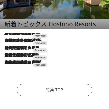
新着トピックス Hoshino Resorts
2026.8.7
【トンボの足水浴】ヒノキの香りに包まれて涼感マックス！約13℃の湧水かけ流しを避暑地「星野温泉 トンボの湯」で体験
2026.7.31
【ホテル帰省】という選択肢をOMOが提案。家族とほどよい距離を保つには「昼は実家、夜は気兼ねなくホテルで！」
2026.7.24
【夏限定ディナーコース】旬を迎える稚鮎や花ズッキーニなどをイタリア・トスカーナの郷土料理の手法で満喫！
2026.7.17
「土佐和ハーブかき氷」がOMO7高知に登場！生姜、山椒、大葉など目にも舌にも涼を呼ぶ郷土の味
2026.7.10
NEW OPEN！【界 草津】名湯の地に誕生。趣の異なる2種の温泉と上州ならではの会席・蕎麦割烹など美食を味わう究極の癒やし旅
特集 TOP