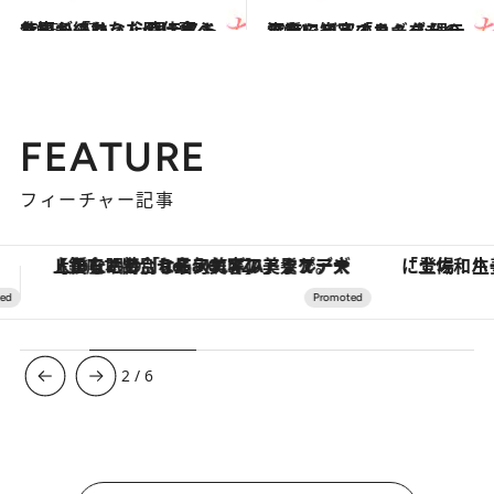
2015.1.17
仕事が終わった時に食べたいものは？ 心理テストで知る「あなたの仕事ぶり」
占い
2014.12.27
深夜に自宅のカギをなくしたらどうする？ 心理テストで知る「リーダーの資質」
占い
FEATURE
フィーチャー記事
「土佐和ハーブかき氷」がOMO7高知に登場！生姜、山椒、大葉など目にも舌にも涼を呼ぶ郷土の味
3
/
6