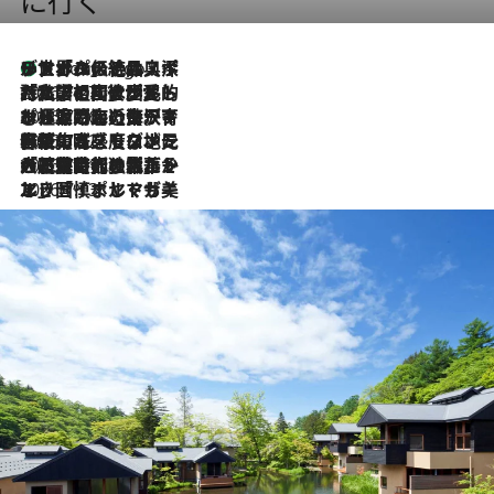
に行く
リスボンの絶品スイーツ「パステル・デ・ナタ」とは？ポルトガル伝統の奥深い世界へ
6 Hours Ago
2026.7.27
「私の祖国はポルトガル語です」国民的詩人フェルナンド・ペソアと、彼が愛した文学の街を歩く
2026.7.26
ポルトガル近海が育む極上の海の幸。キリリと冷えた白ワインと愉しむ、シーフード専門店の贅沢
2026.7.22
伝統の味をモダンに昇華。高感度な地元客が集う、リスボンの最旬ガストロノミー
2026.7.21
大航海時代の栄華から、震災、独裁、そして革命へ。ポルトガル・首都リスボンの石畳に刻まれた「歴史の光と影」
2026.7.13
エッセイ・ヤマザキマリ「慎ましくも美しき国 ポルトガル」