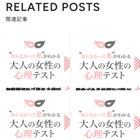
RELATED POSTS
関連記事
2015.2.28
お腹がすいてるとき食べたいランチは何？ 心理テストで知る「評価アップの秘訣」
占い
2015.2.1
モーニングセット、何から食べる？ 心理テストで知る「仕事仲間との関係」
占い