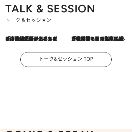
TALK & SESSION
トーク＆セッション
2026.8.3
「今後値上げがあるとすれば…」「リスクがあるのは今年の冬」エネルギー専門家が語る、ホルムズ海峡封鎖が家庭にもたらす“ある心配”
2026.8.3
「住宅建てられない…」「サーチャージ料の高値が続いている」ホルムズ海峡封鎖による影響はいつまで続く？《エネルギー専門家に聞く“どうなる日本の暮らし”》
トーク&セッション TOP