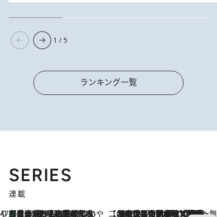
1 / 5
ランキング一覧
SERIES
連載
47都道府県の手みやげ ひんやりスイーツで夏を満喫
【兵庫県】この夏絶対食べたい 冷やしておいしいおやつ3選 淡路島の恵みをジェラートに集約
6 Hours Ago
【CREA×星野リゾート】唯一無二。癒しと発見が待つ場所へ
2026.8.7
【トンボの足水浴】ヒノキの香りに包まれて涼感マックス！約13℃の湧水かけ流しを避暑地「星野温泉 トンボの湯」で体験