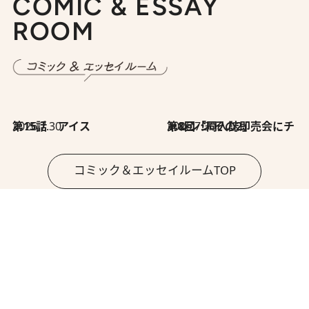
COMIC & ESSAY
ROOM
2026.7.30
第15話 アイス
2026.7.30
第8回「同人誌即売会にチャレンジ その2」
コミック＆エッセイルームTOP