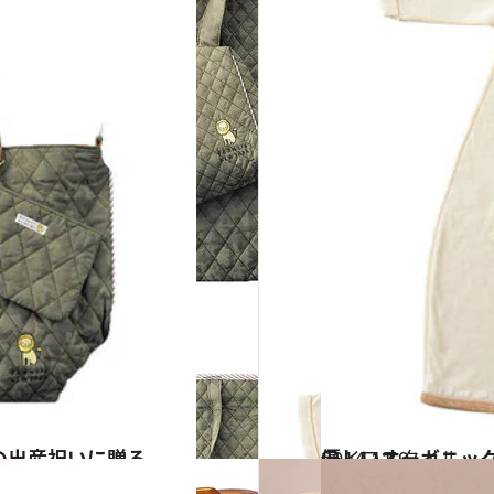
の出産祝いに贈る
2014.11.9
優しいオーガニッ
ライフスタイル