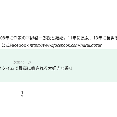
08年に作家の平野啓一郎氏と結婚。11年に長女、13年に長男
Facebook
https://www.facebook.com/harukaazur
次のページ
スタイムで最高に癒される大好きな香り
1
2