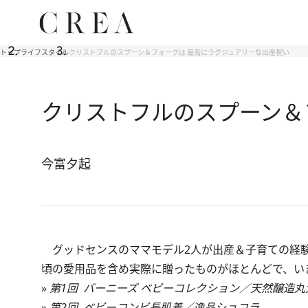
トップ
ライフスタイル
クリストフルのスプーン＆フォークは 最高にラグジュアリーな出産祝い
クリストフルのスプーン＆
今富夕起
グッドセンスのママモデル2人が出産＆子育ての経験
頃の愛用品を含め実際に贈ったものがほとんどで、い
»
第1回 バーニーズ ベビーコレクション／天然醸造丸
»
第2回 ベビーコンビ長肌着／逸品ショコラ