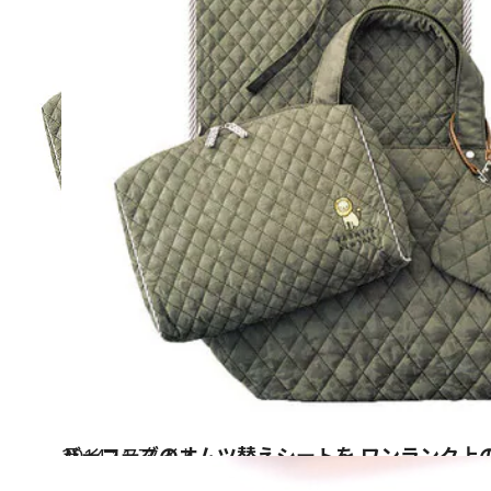
2014.11.7
バーニーズのオムツ替えシートを ワンランク上
ライフスタイル