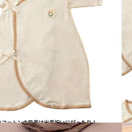
クコットンの肌着は出産祝いにぴったり！