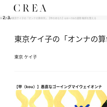
トップ
占い
東京ケイ子の「オンナの算命学」【甲のあなた】6/6～7/6の運勢 輪郭を整える
東京ケイ子の「オンナの算命
東京 ケイ子
【甲（kou）】愚直なゴーイングマイウェイオンナ