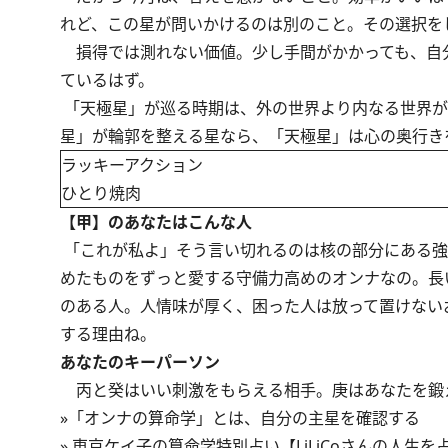
れど、この星が問いかけるのは別のこと。その選択を
損得では測れない価値。少し手間がかかっても、自
ているはず。
「天極星」が巡る時期は、外の世界より内なる世界が
星」が輪郭を整える星なら、「天極星」は心の奥行き
ラッキーアクション
ひとり焼肉
【甲】のあなたはこんな人
「これが私よ」そう言い切れるのは核の部分にある強
めたものをずっと愛する守備力高めのオンナなの。長
のある人。人情味が厚く、困った人は放って置けない
する理由ね。
あなたのキーパーソン
丙と癸はいい刺激をもらえる相手。庚はあなたを鍛
»
「オンナの算命学」とは、自分の主星を確認する
»
東京ケイ子の算命学特別占い【LiLiCoさんの人生