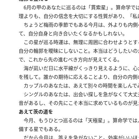
6月の甲のあなたに巡るのは「貫索星」。算命学では
理よりも、自分の信念を大切にする性質があり、「私
ちょうど梅雨の季節でもある今月は、外よりも内側
て、自分自身と向き合いたくなるかもしれない。
この星が巡る時運は、無理に周囲に合わせようとす
自分の輪郭を曖昧にしないこと。本当はどうしたいの
で、これから先の進むべき方向が見えてくる。
海が凪いだ日に水平線がくっきり見えるように、心
を残して。誰かの期待に応えることより、自分の内側
カップルのあなたは、あえて別々の時間を楽しんで
シングルのあなたは、出会い探しを急がなくて大丈
音があるし、その先にこそ本当に求めているものが見
あえて茨の道を
今月、もうひとつ巡るのは「天極星」。算命学では
備する星でもある。
だから今月は、答えを急がないこと。効率がいいほう