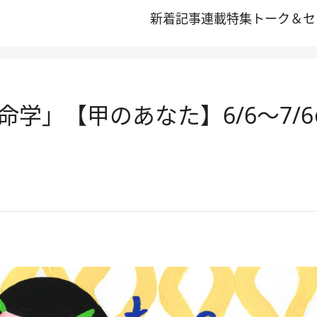
新着記事
連載
特集
トーク＆セ
学」【甲のあなた】6/6～7/