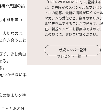
「CREA WEB MEMBER」に登録する
組織や集団の論
と、会員限定のスペシャルなプレゼン
トへの応募、最新の情報が届くメール
マガジンの受信など、数々のオリジナ
し距離を置い
ル特典を享受することができます。現
在、新規メンバーを募集中ですので、
、大切なのは、
この機会に、ぜひご登録ください。
に向き合うこと
新規メンバー登録
ぎず、少し余白
プレゼント一覧
める。
る。
見つからない本
次の始まりを準
くこともあるけ