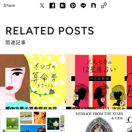
Share
RELATED POSTS
関連記事
2021.1.6
「オンナの算命学」あなたの主星・基本性格を診断！
占い
2026.7.29
【月2回更新占い】流光七奈の12星座占い
占い