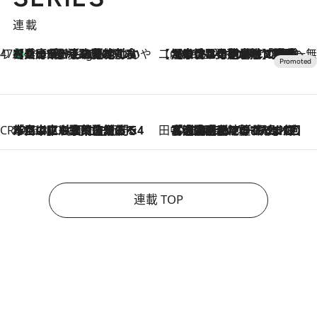
連載
47都道府県の手みやげ ひんやりスイーツで夏を満喫
【兵庫県】この夏絶対食べたい 冷やしておいしいおやつ3選 淡路島の恵みをジェラートに集約
11 Hours Ago
【CREA×星野リゾート】唯一無二。癒しと発見が待つ場所へ
2026.8.7
【トンボの足水浴】ヒノキの香りに包まれて涼感マックス！約13℃の湧水かけ流しを避暑地「星野温泉 トンボの湯」で体験
CREA'S CHOICE
2026.8.7
「立川にも歌舞伎があるんだよ」 片岡仁左衛門・市川中車ら豪華座組みで4年目の立川立飛歌舞伎へ
田中稲の勝手に再ブーム
2026.8.7
「湘南乃風に憧れて」観客大盛上がりの“タオル回し”に、ラッパー顔負けの高速歌唱まで…さだまさし（74）のアグレッシブすぎる現在地
連載 TOP