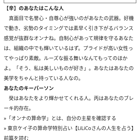
【辛】のあなたはこんな人
真面目で名誉心・自尊心が強いのがあなたの武器。好機
で動き、劣勢のタイミングでは素早く引き下がるバランス
感覚が抜群なオンナね。自制心があって規律を守るあなた
は、組織の中でも輝いているはず。プライドが高い女性っ
てやっぱり素敵。ルーズな振る舞いなんてもってのほか
よ。「そう、私は美しいものが好き」。あなたはあなたの
美学をちゃんと持っている人なの。
あなたのキーパーソン
癸はあなたをより輝かせてくれる人。丙はあなたのブレ
ーキ的存在。
»
「オンナの算命学」とは、自分の主星を確認する
»
東京ケイ子の算命学特別占い【LiLiCoさんの人生を占う】
前篇を読む