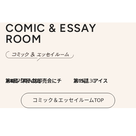
COMIC & ESSAY
ROOM
2026.7.30
第8回「同人誌即売会にチャレンジ その2」
2026.7.30
第15話 アイス
コミック＆エッセイルームTOP