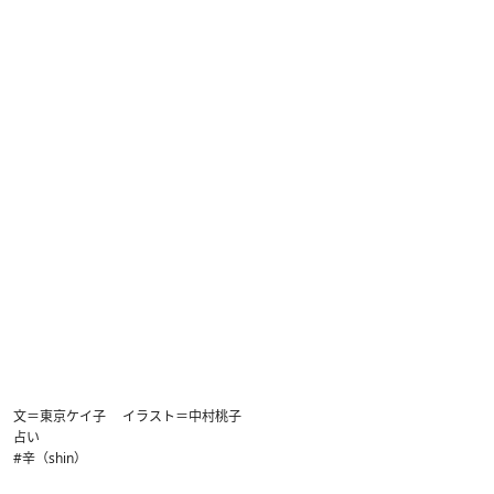
文＝東京ケイ子 イラスト＝中村桃子
占い
#辛（shin）