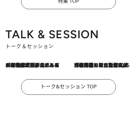
特集 TOP
TALK & SESSION
トーク＆セッション
2026.8.3
「今後値上げがあるとすれば…」「リスクがあるのは今年の冬」エネルギー専門家が語る、ホルムズ海峡封鎖が家庭にもたらす“ある心配”
2026.8.3
「住宅建てられない…」「サーチャージ料の高値が続いている」ホルムズ海峡封鎖による影響はいつまで続く？《エネルギー専門家に聞く“どうなる日本の暮らし”》
トーク&セッション TOP