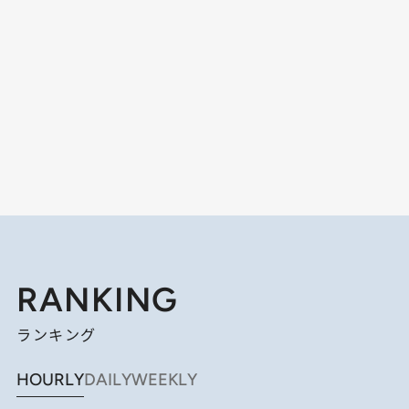
RANKING
ランキング
HOURLY
DAILY
WEEKLY