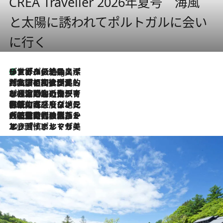
CREA Traveller 2026年夏号 海風
と太陽に誘われてポルトガルに会い
に行く
リスボンの絶品スイーツ「パステル・デ・ナタ」とは？ポルトガル伝統の奥深い世界へ
11 Hours Ago
2026.7.27
「私の祖国はポルトガル語です」国民的詩人フェルナンド・ペソアと、彼が愛した文学の街を歩く
2026.7.26
ポルトガル近海が育む極上の海の幸。キリリと冷えた白ワインと愉しむ、シーフード専門店の贅沢
2026.7.22
伝統の味をモダンに昇華。高感度な地元客が集う、リスボンの最旬ガストロノミー
2026.7.21
大航海時代の栄華から、震災、独裁、そして革命へ。ポルトガル・首都リスボンの石畳に刻まれた「歴史の光と影」
2026.7.13
エッセイ・ヤマザキマリ「慎ましくも美しき国 ポルトガル」