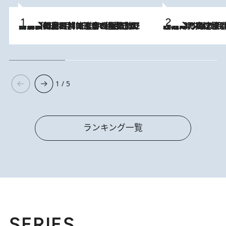
「最後に見られてよかった」上野動物園の東園パンダ舎が解体前に特別公開。8月16日まで延長されたパネル展と共に辿る“半世紀”のパンダ飼育《解体工事の図面あり》
2026.8.8
2026.8.7
「湘南乃風に憧れて」観客大盛上がりの“タオル回し”に、ラッパー顔負けの高速歌唱まで…さだまさし（74）のアグレッシブすぎる現在地
1 / 5
ランキング一覧
SERIES