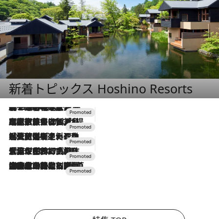
新着トピックス Hoshino Resorts
2026.8.7
【トンボの足水浴】ヒノキの香りに包まれて涼感マックス！約13℃の湧水かけ流しを避暑地「星野温泉 トンボの湯」で体験
2026.7.31
【ホテル帰省】という選択肢をOMOが提案。家族とほどよい距離を保つには「昼は実家、夜は気兼ねなくホテルで！」
2026.7.24
【夏限定ディナーコース】旬を迎える稚鮎や花ズッキーニなどをイタリア・トスカーナの郷土料理の手法で満喫！
2026.7.17
「土佐和ハーブかき氷」がOMO7高知に登場！生姜、山椒、大葉など目にも舌にも涼を呼ぶ郷土の味
2026.7.10
NEW OPEN！【界 草津】名湯の地に誕生。趣の異なる2種の温泉と上州ならではの会席・蕎麦割烹など美食を味わう究極の癒やし旅