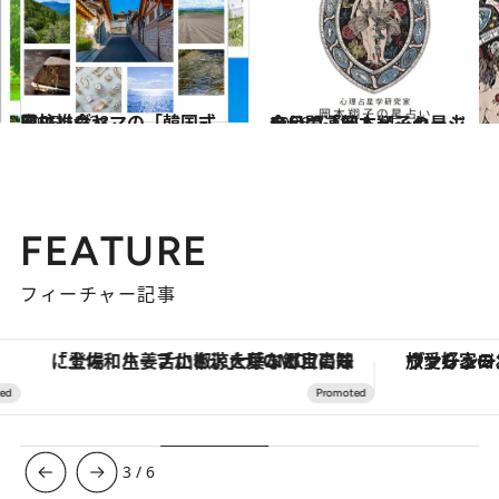
2025.12.28
星エレグヤマの「韓国式四柱推命」
占い
2026.7.31
今月の運勢＆メッセージを公開「岡本翔子の星占い」
占い
FEATURE
フィーチャー記事
「土佐和ハーブかき氷」がOMO7高知に登場！生姜、山椒、大葉など目にも舌にも涼を呼ぶ郷土の味
ヴァシュロン・コンスタンタン
3
/
6