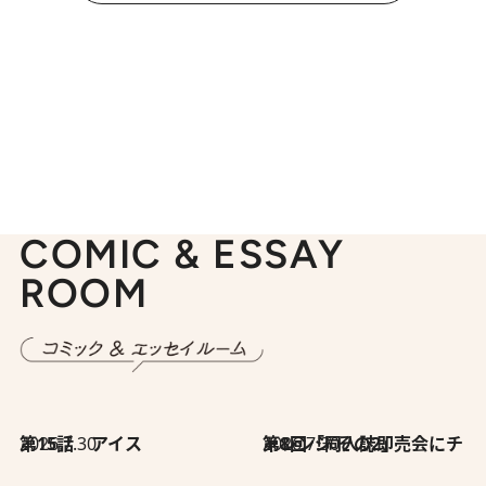
COMIC & ESSAY
ROOM
2026.7.30
第15話 アイス
2026.7.30
第8回「同人誌即売会にチャレンジ その2」