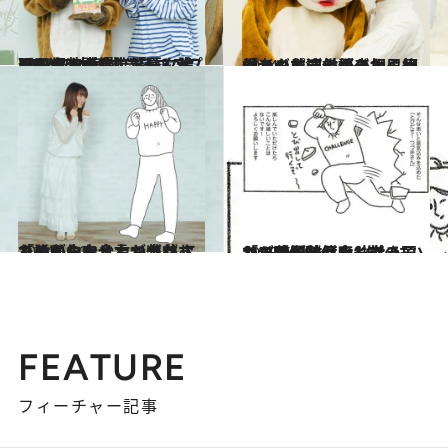
2026.6.6
【もっと読む】「私、論理の女やから（笑）」大人5人の本気すぎるコスプレ、仮装大会、「夏RTA」…つづ井さん＆ゾフ田さんの爆笑トークイベントルポ
カルチャー
2024.10.17
「つづ井さんが来たら絶対スタンディングオベーションで迎えようと」原作者＆主演俳優の相思相愛ハッピー対談
カルチャー
2024.10.31
「誰がなんと言おうが これは私の幸せ」つづ井さん＆にしなさんが共有する、人生を全力で楽しむためのコツ
カルチャー
2025.6.29
「アイドルグループの子から目が離せなくなって、映像を何度も巻き戻して、一時停止して…」つづ井に訪れた“推しにハマる瞬間”
カルチャー
FEATURE
フィーチャー記事