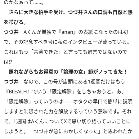
のかなぁって……。
さらに大きな拍手を受け、つづ井さんの口調も自然と熱
を帯びる。
つづ井
Aくんが単独で『anan』の表紙になったのは初
で、その記念すべき号に私のインタビューが載っている。
これはもう「共演できた」と言っても過言ではないので
は!?︎
照れながらもお得意の「論理の女」節がノッてきた！
つづ井
なので、この号が店頭にある1週間だけはもう
『BLEACH』でいう「限定解除」をしちゃおうと。あ、
「限定解除」っていうのは――オタクの早口で簡単に説明
しますと制限された力を解放するっていう意味です。それ
で、1週間はAくんについてXで思い切り語っていいことに
しようと。「つづ井が急におかしくなった」と思われたか