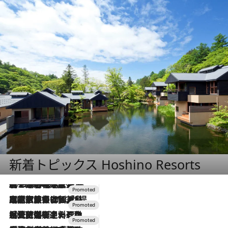
新着トピックス Hoshino Resorts
2026.8.7
【トンボの足水浴】ヒノキの香りに包まれて涼感マックス！約13℃の湧水かけ流しを避暑地「星野温泉 トンボの湯」で体験
2026.7.31
【ホテル帰省】という選択肢をOMOが提案。家族とほどよい距離を保つには「昼は実家、夜は気兼ねなくホテルで！」
2026.7.24
【夏限定ディナーコース】旬を迎える稚鮎や花ズッキーニなどをイタリア・トスカーナの郷土料理の手法で満喫！