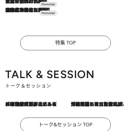
2026.7.17
「土佐和ハーブかき氷」がOMO7高知に登場！生姜、山椒、大葉など目にも舌にも涼を呼ぶ郷土の味
2026.7.10
NEW OPEN！【界 草津】名湯の地に誕生。趣の異なる2種の温泉と上州ならではの会席・蕎麦割烹など美食を味わう究極の癒やし旅
特集 TOP
TALK & SESSION
トーク＆セッション
2026.8.3
「今後値上げがあるとすれば…」「リスクがあるのは今年の冬」エネルギー専門家が語る、ホルムズ海峡封鎖が家庭にもたらす“ある心配”
2026.8.3
「住宅建てられない…」「サーチャージ料の高値が続いている」ホルムズ海峡封鎖による影響はいつまで続く？《エネルギー専門家に聞く“どうなる日本の暮らし”》
トーク&セッション TOP