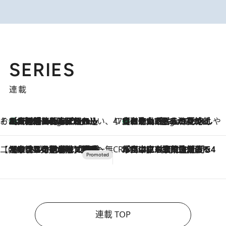
SERIES
連載
そおだよおこの関西おいしい、おやつ紀行
［大阪府箕面市］一皿一皿目の前で仕上げられる、料理を巧みに組み込んだアシェットデセールコース「ミチル アシェット デセール（Michiru assiette dessert）」
3 Hours Ago
47都道府県の手みやげ ひんやりスイーツで夏を満喫
【和歌山県】この夏絶対食べたい 冷やしておいしいおやつ3選 みかんがごろっと丸ごと入ったジュレ
3 Hours Ago
【CREA×星野リゾート】唯一無二。癒しと発見が待つ場所へ
2026.8.7
【トンボの足水浴】ヒノキの香りに包まれて涼感マックス！約13℃の湧水かけ流しを避暑地「星野温泉 トンボの湯」で体験
CREA'S CHOICE
2026.8.7
「立川にも歌舞伎があるんだよ」 片岡仁左衛門・市川中車ら豪華座組みで4年目の立川立飛歌舞伎へ
連載 TOP