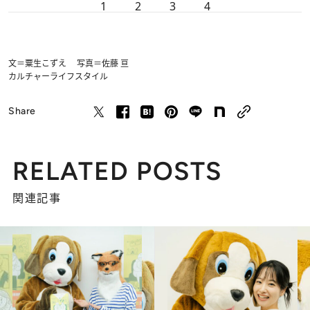
1
2
3
4
文＝粟生こずえ 写真＝佐藤 亘
カルチャー
ライフスタイル
Share
RELATED POSTS
関連記事