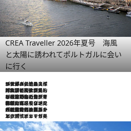
CREA Traveller 2026年夏号 海風
と太陽に誘われてポルトガルに会い
に行く
2026.8.8
リスボンの絶品スイーツ「パステル・デ・ナタ」とは？ポルトガル伝統の奥深い世界へ
2026.7.27
「私の祖国はポルトガル語です」国民的詩人フェルナンド・ペソアと、彼が愛した文学の街を歩く
2026.7.26
ポルトガル近海が育む極上の海の幸。キリリと冷えた白ワインと愉しむ、シーフード専門店の贅沢
2026.7.22
伝統の味をモダンに昇華。高感度な地元客が集う、リスボンの最旬ガストロノミー
2026.7.21
大航海時代の栄華から、震災、独裁、そして革命へ。ポルトガル・首都リスボンの石畳に刻まれた「歴史の光と影」
2026.7.13
エッセイ・ヤマザキマリ「慎ましくも美しき国 ポルトガル」