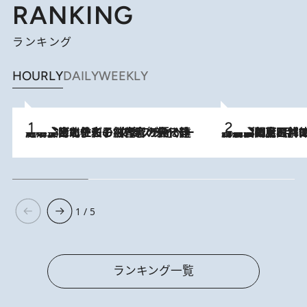
RANKING
ランキング
HOURLY
DAILY
WEEKLY
2026.8.3
《「文士の子ども被害者の会」発足！》阿川佐和子（72）が語る遠藤周作に北杜夫、劇作家・矢代静一の子どもたちの“文豪プライベート事件簿”
2026.8.8
「最後に見られてよかった」上野動物園の東園パンダ舎が解体前に特別公開。8月16日まで延長されたパネル展と共に辿る“半世紀”のパンダ飼育《解体工事の図面あり》
1 / 5
ランキング一覧