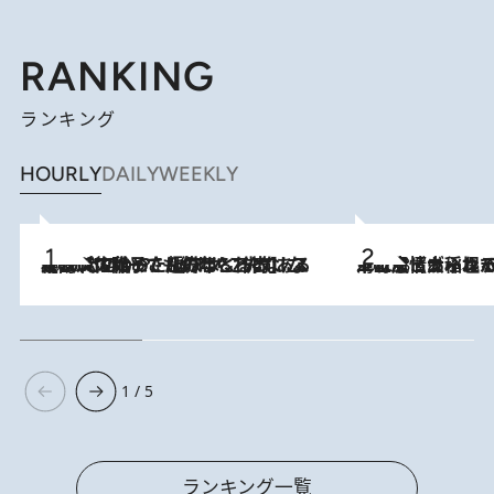
RANKING
ランキング
HOURLY
DAILY
WEEKLY
2026.8.5
【阿川佐和子さんの年とる力】なぜ70代で始めた趣味は“こんなに楽しい”のか？ ピアノ、俳句…スランプに陥っても続けられる“ある秘訣”とは
2026.8.5
下町風情あふれる台北屈指の人気エリア・大稲埕でセンスのいい台湾土産《ヴィン
1 / 5
ランキング一覧