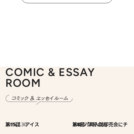
COMIC & ESSAY
ROOM
2026.7.30
第15話 アイス
2026.7.30
第8回「同人誌即売会にチャレンジ その2」