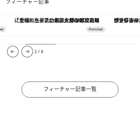
フィーチャー記事
ヴァシュロン・コンスタンタン「オーヴァーシーズ・オートマティック」。旅愛好家のお気に入りコレクションから、ジェンダーレスな新作が登場
【夏限定ディナーコース】旬を迎
3
/
6
フィーチャー記事一覧