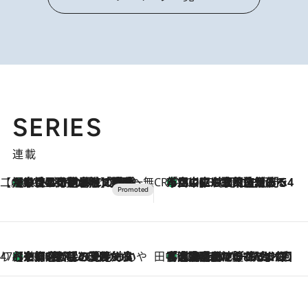
SERIES
連載
【CREA×星野リゾート】唯一無二。癒しと発見が待つ場所へ
【トンボの足水浴】ヒノキの香りに包まれて涼感マックス！約13℃の湧水かけ流しを避暑地「星野温泉 トンボの湯」で体験
2026.8.7
CREA'S CHOICE
「立川にも歌舞伎があるんだよ」 片岡仁左衛門・市川中車ら豪華座組みで4年目の立川立飛歌舞伎へ
2026.8.7
47都道府県の手みやげ ひんやりスイーツで夏を満喫
【京都府】この夏絶対食べたい 冷やしておいしいおやつ3選 ひと口目から心を掴む新緑のテリーヌ
2026.8.7
田中稲の勝手に再ブーム
「湘南乃風に憧れて」観客大盛上がりの“タオル回し”に、ラッパー顔負けの高速歌唱まで…さだまさし（74）のアグレッシブすぎる現在地
2026.8.7