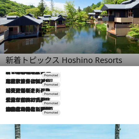
新着トピックス Hoshino Resorts
【トンボの足水浴】ヒノキの香りに包まれて涼感マックス！約13℃の湧水かけ流しを避暑地「星野温泉 トンボの湯」で体験
2026.8.7
2026.7.31
【ホテル帰省】という選択肢をOMOが提案。家族とほどよい距離を保つには「昼は実家、夜は気兼ねなくホテルで！」
2026.7.24
【夏限定ディナーコース】旬を迎える稚鮎や花ズッキーニなどをイタリア・トスカーナの郷土料理の手法で満喫！
2026.7.17
「土佐和ハーブかき氷」がOMO7高知に登場！生姜、山椒、大葉など目にも舌にも涼を呼ぶ郷土の味
2026.7.10
NEW OPEN！【界 草津】名湯の地に誕生。趣の異なる2種の温泉と上州ならではの会席・蕎麦割烹など美食を味わう究極の癒やし旅