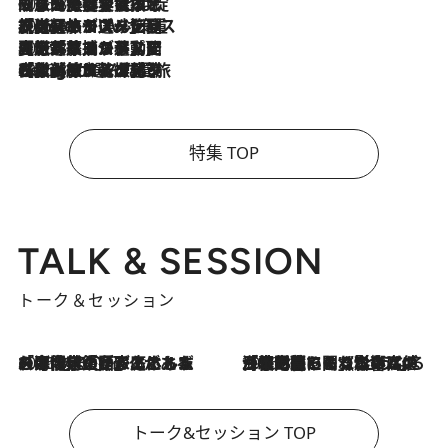
2026.8.6
「旅先には金髪ウィッグを持参」日本と同じメイクでは損してる!? 美容ジャーナリストが提案する“掟破りの旅美容”とは
2026.8.6
【厳選旅コスメ】「身軽さ＆UV対策重視！」ヘアアーティストshucoが選んだ夏旅ベストコスメを発表【Mサイズジップ】
2026.8.5
【厳選旅コスメ】国内をあちこち移動する河井菜摘が選んだ夏旅ベストコスメ発表！「リラックスアイテムはマスト」【Mサイズジップ】
2026.8.4
【厳選旅コスメ】「紫外線＆乾燥対策しながらメイク感も！」ヘア＆メイクGeorgeが選んだ夏旅ベストコスメを発表！【Mサイズジップ】
特集 TOP
TALK & SESSION
トーク＆セッション
2026.8.3
「今後値上げがあるとすれば…」「リスクがあるのは今年の冬」エネルギー専門家が語る、ホルムズ海峡封鎖が家庭にもたらす“ある心配”
2026.8.3
「住宅建てられない…」「サーチャージ料の高値が続いている」ホルムズ海峡封鎖による影響はいつまで続く？《エネルギー専門家に聞く“どうなる日本の暮らし”》
トーク&セッション TOP