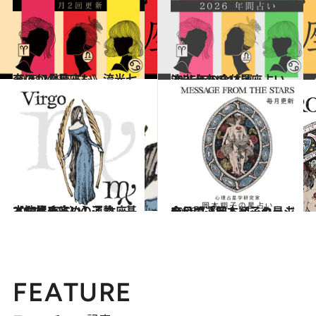
2026.7.29
《ほかの星座も》流光七奈の12星座占い
占い
2025.12.17
流光七奈の12星座占い 2026年の全体運
占い
2021.12.1
【12星座占い】乙女座（おとめ座）の運勢、基本性格まとめ
占い
2026.7.31
今月の運勢＆メッセージを公開「岡本翔子の星占い」
占い
FEATURE