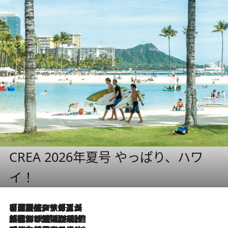
CREA 2026年夏号 やっぱり、ハワ
イ！
【厳選旅コスメ】「多機能アイテムがメイン！」旅好き美容エディターが選んだ夏旅ベストコスメを発表【Mサイズジップ】
2026.8.7
2026.8.6
「荷物が増えるほど旅ストレスは増す」美容ジャーナリストがたどり着いた最終結論。“化粧品を劇的に減らす”感動の凝縮美容とは