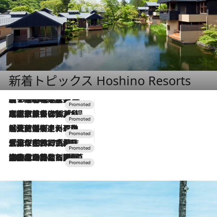
新着トピックス Hoshino Resorts
【トンボの足水浴】ヒノキの香りに包まれて涼感マックス！約13℃の湧水かけ流しを避暑地「星野温泉 トンボの湯」で体験
2026.8.7
2026.7.31
【ホテル帰省】という選択肢をOMOが提案。家族とほどよい距離を保つには「昼は実家、夜は気兼ねなくホテルで！」
2026.7.24
【夏限定ディナーコース】旬を迎える稚鮎や花ズッキーニなどをイタリア・トスカーナの郷土料理の手法で満喫！
2026.7.17
「土佐和ハーブかき氷」がOMO7高知に登場！生姜、山椒、大葉など目にも舌にも涼を呼ぶ郷土の味
2026.7.10
NEW OPEN！【界 草津】名湯の地に誕生。趣の異なる2種の温泉と上州ならではの会席・蕎麦割烹など美食を味わう究極の癒やし旅