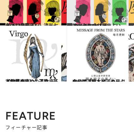
2026.7.29
《ほかの星座も》流光七奈の12星座占い
占い
2025.12.17
流光七奈の12星座占い 2026年の全体運
占い
2021.12.1
【12星座占い】乙女座（おとめ座）の運勢、基本性格まとめ
占い
2026.7.31
今月の運勢＆メッセージを公開「岡本翔子の星占い」
占い
FEATURE
フィーチャー記事