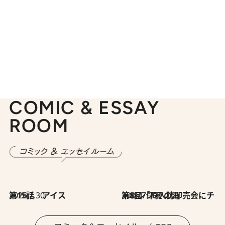
COMIC & ESSAY
ROOM
2026.7.30
第15話 アイス
2026.7.30
第8回「同人誌即売会にチャレンジ その2」