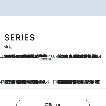
SERIES
連載
【CREA×星野リゾート】唯一無二。癒しと発見が待つ場所へ
【トンボの足水浴】ヒノキの香りに包まれて涼感マックス！約13℃の湧水かけ流しを避暑地「星野温泉 トンボの湯」で体験
2026.8.7
CREA'S CHOICE
「立川にも歌舞伎があるんだよ」 片岡仁左衛門・市川中車ら豪華座組みで4年目の立川立飛歌舞伎へ
2026.8.7
47都道府県の手みやげ ひんやりスイーツで夏を満喫
【京都府】この夏絶対食べたい 冷やしておいしいおやつ3選 ひと口目から心を掴む新緑のテリーヌ
2026.8.7
田中稲の勝手に再ブーム
「湘南乃風に憧れて」観客大盛上がりの“タオル回し”に、ラッパー顔負けの高速歌唱まで…さだまさし（74）のアグレッシブすぎる現在地
2026.8.7
連載 TOP