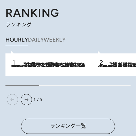
RANKING
ランキング
HOURLY
DAILY
WEEKLY
2026.8.5
【阿川佐和子さんの年とる力】なぜ70代で始めた趣味は“こんなに楽しい”のか？ ピアノ、俳句…スランプに陥っても続けられる“ある秘訣”とは
2026.8.5
下町風情あふれる台北屈指の人気エリア・大稲埕でセンスのいい台湾土産《ヴィン
1 / 5
ランキング一覧