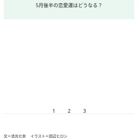
5月後半の恋愛運はどうなる？
1
2
3
文＝流光七奈 イラスト＝田辺ヒロシ