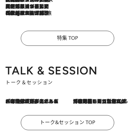
2026.8.5
【厳選旅コスメ】国内をあちこち移動する河井菜摘が選んだ夏旅ベストコスメ発表！「リラックスアイテムはマスト」【Mサイズジップ】
2026.8.4
【厳選旅コスメ】「紫外線＆乾燥対策しながらメイク感も！」ヘア＆メイクGeorgeが選んだ夏旅ベストコスメを発表！【Mサイズジップ】
特集 TOP
TALK & SESSION
トーク＆セッション
2026.8.3
「今後値上げがあるとすれば…」「リスクがあるのは今年の冬」エネルギー専門家が語る、ホルムズ海峡封鎖が家庭にもたらす“ある心配”
2026.8.3
「住宅建てられない…」「サーチャージ料の高値が続いている」ホルムズ海峡封鎖による影響はいつまで続く？《エネルギー専門家に聞く“どうなる日本の暮らし”》
トーク&セッション TOP