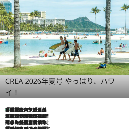
CREA 2026年夏号 やっぱり、ハワ
イ！
【厳選旅コスメ】「多機能アイテムがメイン！」旅好き美容エディターが選んだ夏旅ベストコスメを発表【Mサイズジップ】
2026.8.7
2026.8.6
「荷物が増えるほど旅ストレスは増す」美容ジャーナリストがたどり着いた最終結論。“化粧品を劇的に減らす”感動の凝縮美容とは
2026.8.6
「旅先には金髪ウィッグを持参」日本と同じメイクでは損してる!? 美容ジャーナリストが提案する“掟破りの旅美容”とは
2026.8.6
【厳選旅コスメ】「身軽さ＆UV対策重視！」ヘアアーティストshucoが選んだ夏旅ベストコスメを発表【Mサイズジップ】