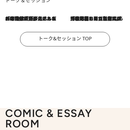
トーク＆セッション
2026.8.3
「今後値上げがあるとすれば…」「リスクがあるのは今年の冬」エネルギー専門家が語る、ホルムズ海峡封鎖が家庭にもたらす“ある心配”
2026.8.3
「住宅建てられない…」「サーチャージ料の高値が続いている」ホルムズ海峡封鎖による影響はいつまで続く？《エネルギー専門家に聞く“どうなる日本の暮らし”》
トーク&セッション TOP
COMIC & ESSAY
ROOM