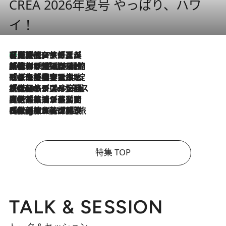
CREA 2026年夏号 やっぱり、ハワ
イ！
【厳選旅コスメ】「多機能アイテムがメイン！」旅好き美容エディターが選んだ夏旅ベストコスメを発表【Mサイズジップ】
2026.8.7
2026.8.6
「荷物が増えるほど旅ストレスは増す」美容ジャーナリストがたどり着いた最終結論。“化粧品を劇的に減らす”感動の凝縮美容とは
2026.8.6
「旅先には金髪ウィッグを持参」日本と同じメイクでは損してる!? 美容ジャーナリストが提案する“掟破りの旅美容”とは
2026.8.6
【厳選旅コスメ】「身軽さ＆UV対策重視！」ヘアアーティストshucoが選んだ夏旅ベストコスメを発表【Mサイズジップ】
2026.8.5
【厳選旅コスメ】国内をあちこち移動する河井菜摘が選んだ夏旅ベストコスメ発表！「リラックスアイテムはマスト」【Mサイズジップ】
2026.8.4
【厳選旅コスメ】「紫外線＆乾燥対策しながらメイク感も！」ヘア＆メイクGeorgeが選んだ夏旅ベストコスメを発表！【Mサイズジップ】
特集 TOP
TALK & SESSION