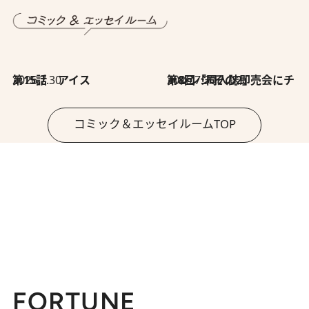
2026.7.30
第15話 アイス
2026.7.30
第8回「同人誌即売会にチャレンジ その2」
コミック＆エッセイルームTOP
FORTUNE