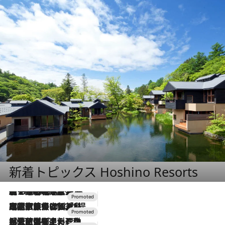
新着トピックス Hoshino Resorts
【トンボの足水浴】ヒノキの香りに包まれて涼感マックス！約13℃の湧水かけ流しを避暑地「星野温泉 トンボの湯」で体験
2026.8.7
2026.7.31
【ホテル帰省】という選択肢をOMOが提案。家族とほどよい距離を保つには「昼は実家、夜は気兼ねなくホテルで！」
2026.7.24
【夏限定ディナーコース】旬を迎える稚鮎や花ズッキーニなどをイタリア・トスカーナの郷土料理の手法で満喫！