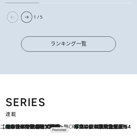
1 / 5
ランキング一覧
SERIES
連載
【CREA×星野リゾート】唯一無二。癒しと発見が待つ場所へ
【トンボの足水浴】ヒノキの香りに包まれて涼感マックス！約13℃の湧水かけ流しを避暑地「星野温泉 トンボの湯」で体験
2026.8.7
CREA'S CHOICE
「立川にも歌舞伎があるんだよ」 片岡仁左衛門・市川中車ら豪華座組みで4年目の立川立飛歌舞伎へ
2026.8.7