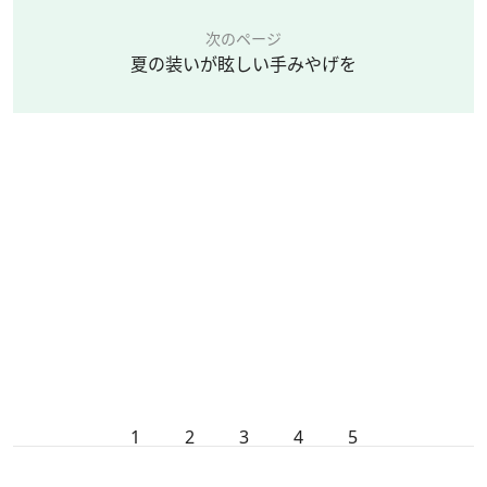
次のページ
夏の装いが眩しい手みやげを
1
2
3
4
5