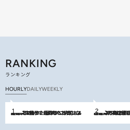
RANKING
ランキング
HOURLY
DAILY
WEEKLY
2026.8.5
【阿川佐和子さんの年とる力】なぜ70代で始めた趣味は“こんなに楽しい”のか？ ピアノ、俳句…スランプに陥っても続けられる“ある秘訣”とは
2026.8.7
「湘南乃風に憧れて」観客大盛上がりの“タオル回し”に、ラッパー顔負けの高速歌唱まで…さだまさし（74）のアグレッシブすぎる現在地