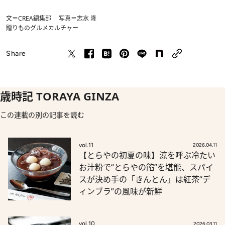
文＝CREA編集部 写真＝志水 隆
贈りもの
グルメ
カルチャー
Share
歳時記 TORAYA GINZA
この連載の別の記事を読む
vol.11
2026.04.11
【とらやの初夏の味】涼を呼ぶ冷たい
お汁粉で“とらやの餡”を堪能、スパイ
スが決め手の「きんとん」は紅茶“デ
ィンブラ”の風味が新鮮
vol.10
2026.03.11