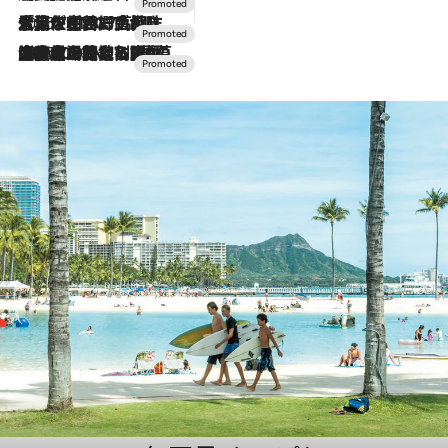
2026.7.17
「土佐和ハーブかき氷」がOMO7高知に登場！生姜、山椒、大葉など目にも舌にも涼を呼ぶ郷土の味
2026.7.10
NEW OPEN！【界 草津】名湯の地に誕生。趣の異なる2種の温泉と上州ならではの会席・蕎麦割烹など美食を味わう究極の癒やし旅