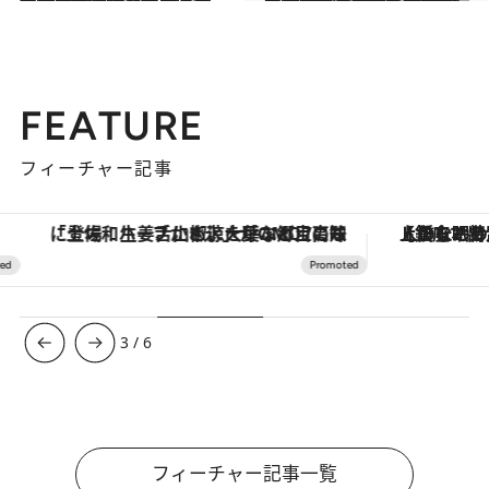
2026.4.27
「EXPASA海老名」で注目すべきおみやげ厳選10点！ 横浜中華街の焼売や箱根の温泉饅頭、東京の人気ブランドが手がけるカレーまんやパイ菓子など必見
グルメ
FEATURE
フィーチャー記事
「土佐和ハーブかき氷」がOMO7高知に登場！生姜、山椒、大葉など目にも舌にも涼を呼ぶ郷土の味
【銀座で出合う最旬美容】美髪ケアや上質な眠
3
/
6
フィーチャー記事一覧