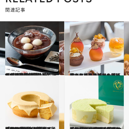
関連記事
2026.4.11
【とらやの初夏の味】涼を呼ぶ冷たいお汁粉で“とらやの餡”を堪能、スパイスが決め手の「きんとん」は紅茶“ディンブラ”の風味が新鮮
グルメ
2026.5.12
甘くとろける「マンゴーアフタヌーンティー」3選。ホテルの絶景＆特等席で、初夏の訪れを告げるマンゴー尽くしのティータイムを！
旅＆お出かけ
2026.3.18
【羽田空港】ニューオープンした新エリア「HANEDA STAR ＆ LUXE」の商品多数！ 高級モンブランや生ガトーショコラ、大人向けバームクーヘンなど限定スイーツ10選
グルメ